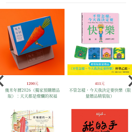
1200
元
411
元
幾米年曆2026（獨家預購贈品
不管怎樣，今天我決定要快樂（限
版）：天天都是燦爛的祝福
量贈品精裝版）