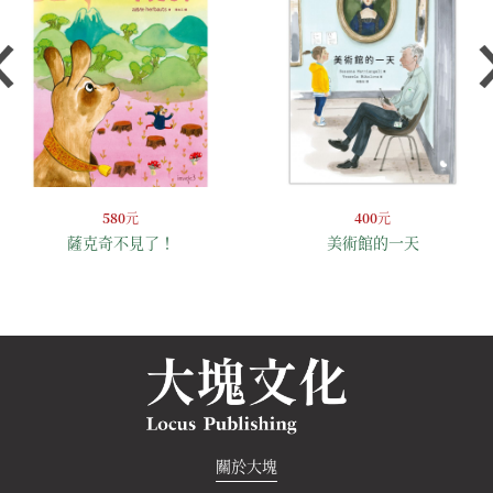
580
元
400
元
薩克奇不見了！
美術館的一天
關於大塊