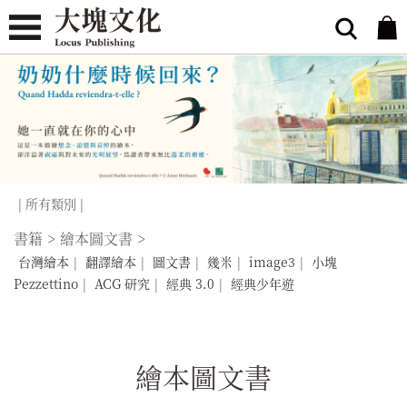
| 所有類別 |
書籍
>
繪本圖文書
>
台灣繪本
|
翻譯繪本
|
圖文書
|
幾米
|
image3
|
小塊
Pezzettino
|
ACG 研究
|
經典 3.0
|
經典少年遊
繪本圖文書