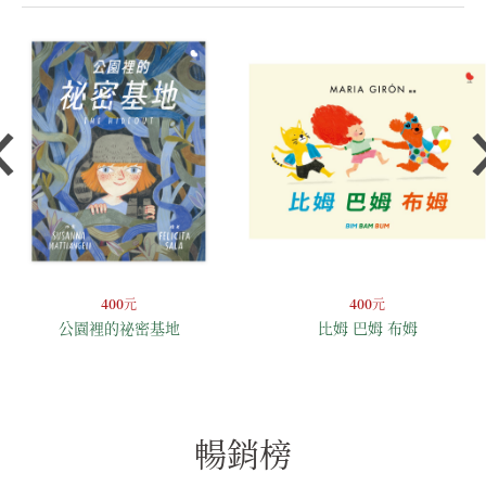
400
元
400
元
公園裡的祕密基地
比姆 巴姆 布姆
暢銷榜