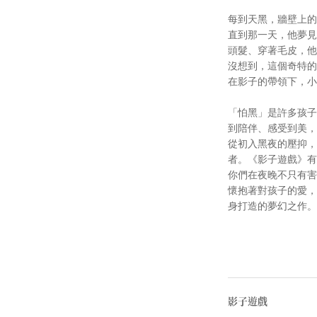
每到天黑，牆壁上的
直到那一天，他夢見
頭髮、穿著毛皮，他
沒想到，這個奇特的
在影子的帶領下，小
「怕黑」是許多孩子
到陪伴、感受到美，
從初入黑夜的壓抑，
者。《影子遊戲》有
你們在夜晚不只有害
懷抱著對孩子的愛，
身打造的夢幻之作。
影子遊戲