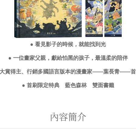
● 看見影子的時候，就能找到光
● 一位畫家父親，獻給怕黑的孩子，最溫柔的陪伴
畫大賞得主、行銷多國語言版本的漫畫家——葉長青——
● 首刷限定特典 藍色森林 雙面書籤
內容簡介