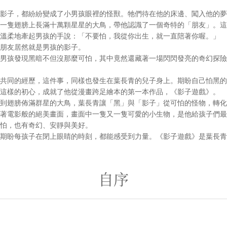
影子，都紛紛變成了小男孩眼裡的怪獸。牠們待在他的床邊、闖入他的夢
一隻翅膀上長滿十萬顆星星的大鳥，帶他認識了一個奇特的「朋友」。這
溫柔地牽起男孩的手說：「不要怕，我從你出生，就一直陪著你喔。」
朋友居然就是男孩的影子。
男孩發現黑暗不但沒那麼可怕，其中竟然還藏著一場閃閃發亮的奇幻探險
共同的經歷，這件事，同樣也發生在葉長青的兒子身上。期盼自己怕黑的
這樣的初心，成就了他從漫畫跨足繪本的第一本作品，《影子遊戲》。
到翅膀佈滿群星的大鳥，葉長青讓「黑」與「影子」從可怕的怪物，轉化
著電影般的絕美畫面，畫面中一隻又一隻可愛的小生物，是他給孩子們最
怕，也有奇幻、安靜與美好。
期盼每孩子在閉上眼睛的時刻，都能感受到力量。《影子遊戲》是葉長青
自序