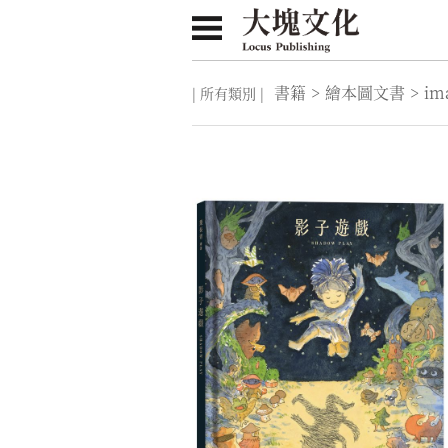
書籍
>
繪本圖文書
>
im
| 所有類別 |