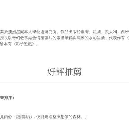
業於澳洲墨爾本大學藝術研究所。作品出版於臺灣、法國、義大利、西班
擅長以奇幻敘事結合情感強烈的素描筆觸與流動的水彩語彙，代表作有《
s》。繪本有《影子遊戲》。
好評推薦
畫排序）
見內心；認識陰影，便能走進整座想像的森林。」