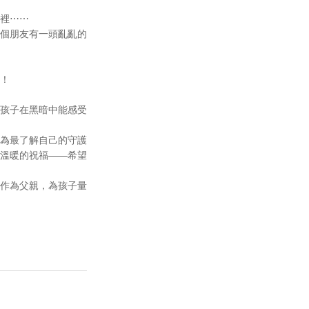
裡⋯⋯
個朋友有一頭亂亂的
！
孩子在黑暗中能感受
為最了解自己的守護
溫暖的祝福——希望
作為父親，為孩子量