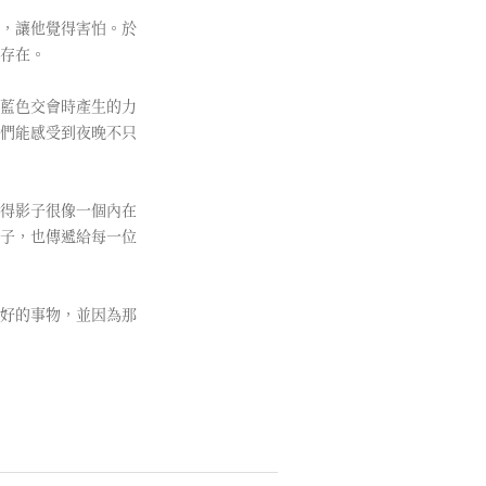
，讓他覺得害怕。於
存在。
藍色交會時產生的力
們能感受到夜晚不只
得影子很像一個內在
子，也傳遞給每一位
好的事物，並因為那