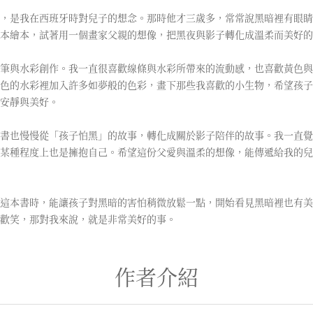
，是我在西班牙時對兒子的想念。那時他才三歲多，常常說黑暗裡有眼睛
本繪本，試著用一個畫家父親的想像，把黑夜與影子轉化成溫柔而美好的
筆與水彩創作。我一直很喜歡線條與水彩所帶來的流動感，也喜歡黃色與
色的水彩裡加入許多如夢般的色彩，畫下那些我喜歡的小生物，希望孩子
安靜與美好。
書也慢慢從「孩子怕黑」的故事，轉化成關於影子陪伴的故事。我一直覺
某種程度上也是擁抱自己。希望這份父愛與溫柔的想像，能傳遞給我的兒
這本書時，能讓孩子對黑暗的害怕稍微放鬆一點，開始看見黑暗裡也有美
歡笑，那對我來說，就是非常美好的事。
作者介紹