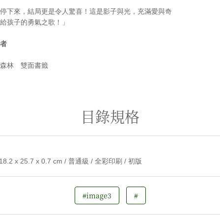
停下來，結局更是令人驚喜！這是影子與光，充滿愛與奇
給孩子的勇氣之歌！」
者
森林 雙面書籤
目錄規格
8.2 x 25.7 x 0.7 cm / 普通級 / 全彩印刷 / 初版
#image3
#