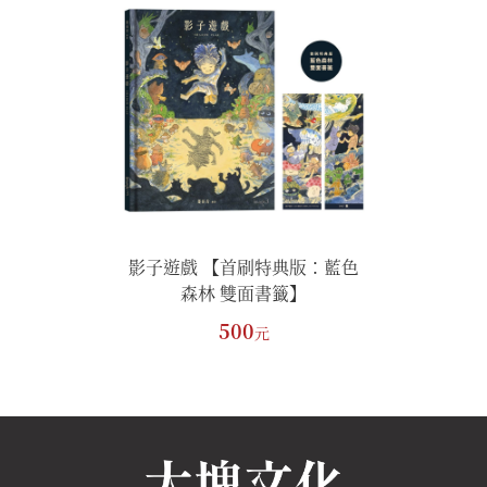
特典版：藍色
影子遊戲 【首刷特典版：藍色
書籤】
森林 雙面書籤】
500
元
元