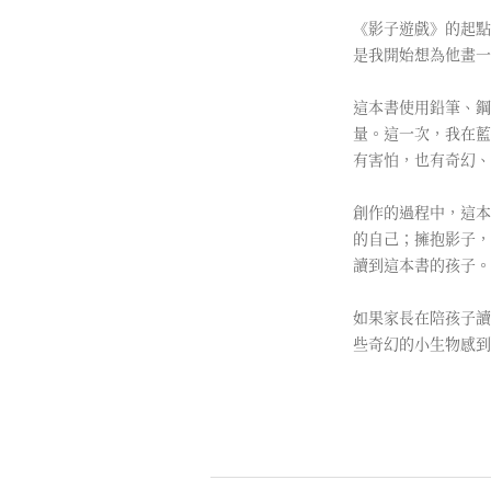
《影子遊戲》的起點
是我開始想為他畫一
這本書使用鉛筆、鋼
量。這一次，我在藍
有害怕，也有奇幻、
創作的過程中，這本
的自己；擁抱影子，
讀到這本書的孩子。
如果家長在陪孩子讀
些奇幻的小生物感到