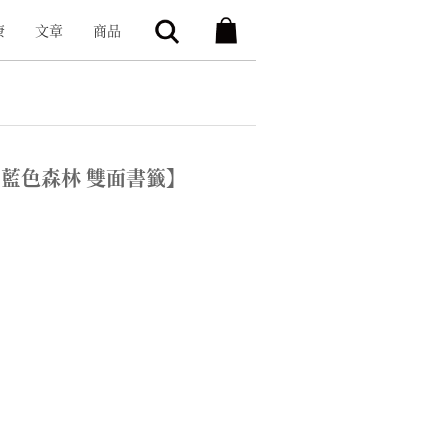
康
文章
商品
藍色森林 雙面書籤】