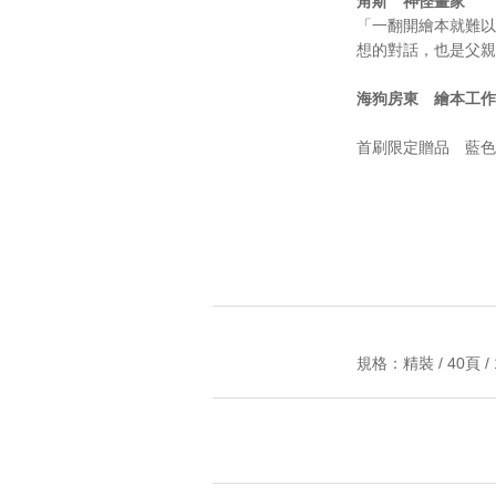
角斯 神怪畫家
「一翻開繪本就難以
想的對話，也是父親
海狗房東 繪本工作
首刷限定贈品 藍色
規格：精裝 / 40頁 / 1