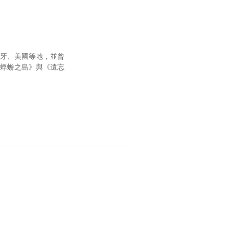
牙、美國等地，並曾
蜉蝣之島》與《遺忘