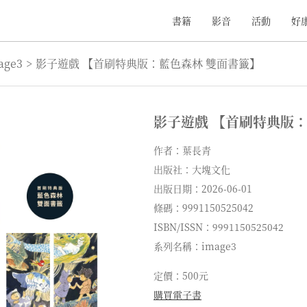
書籍
影音
活動
好
age3
>
影子遊戲 【首刷特典版：藍色森林 雙面書籤】
影子遊戲 【首刷特典版：
作者：葉長青
出版社：大塊文化
出版日期：2026-06-01
條碼：9991150525042
ISBN/ISSN：9991150525042
系列名稱：image3
定價：500元
購買電子書