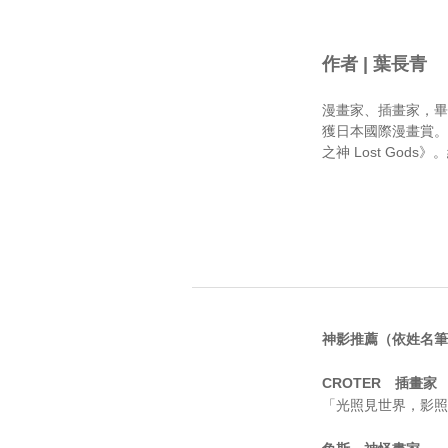
作者 | 葉長青
漫畫家、插畫家，畢
獲日本國際漫畫賞。
之神 Lost God
神影推薦（依姓名筆
CROTER 插畫家
「光照見世界，影照