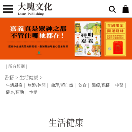
| 所有類別 |
書籍
>
生活健康
>
生活風格
|
旅遊/休閒
|
命理/超自然
|
飲食
|
醫療/保健
|
中醫
|
健身/運動
|
性愛
生活健康