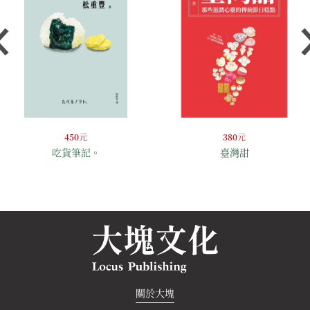
450
元
380
元
吃貨筆記。
臺灣甜
關於大塊