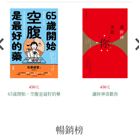
450
元
450
元
65歲開始，空腹是最好的藥
讓財神喜歡你
暢銷榜