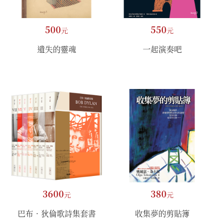
500
550
元
元
遺失的靈魂
一起演奏吧
3600
380
元
元
巴布．狄倫歌詩集套書
收集夢的剪貼簿