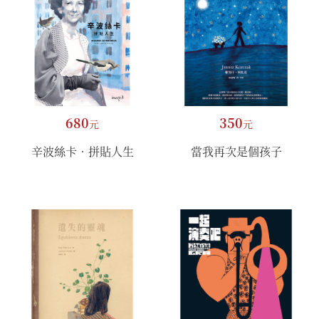
680
350
元
元
辛波絲卡．拼貼人生
當我再次是個孩子