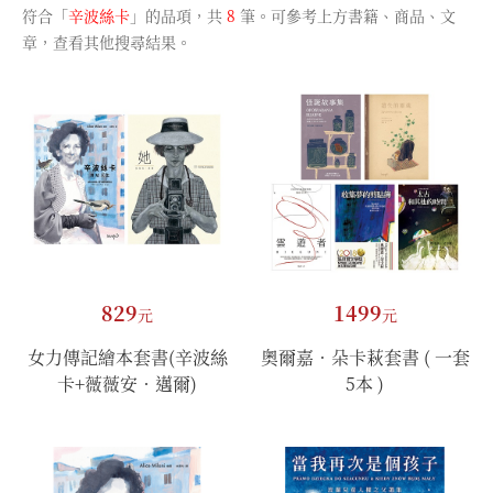
符合「
辛波絲卡
」的品項，共
8
筆。可參考上方書籍、商品、文
章，查看其他搜尋結果。
829
1499
元
元
女力傳記繪本套書(辛波絲
奧爾嘉．朵卡萩套書 ( 一套
卡+薇薇安．邁爾)
5本 )