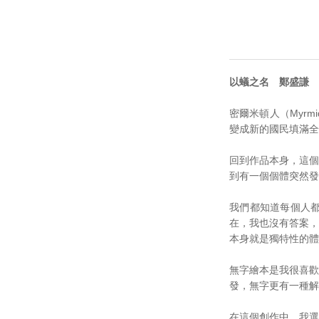
以蟻之名 鄭盛謙
密爾米頓人（Myr
變成新的國民填滿全
回到作品本身，這個
到有一個個體突然發
我們都知道每個人
在，我也沒有答案，
本身就是獨特性的體
無字繪本是我很喜歡
發，無字更有一種解
在這個創作中，我選