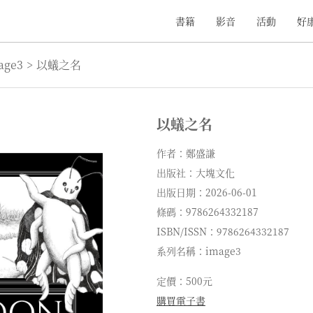
書籍
影音
活動
好
age3
>
以蟻之名
以蟻之名
作者：鄭盛謙
出版社：大塊文化
出版日期：2026-06-01
條碼：9786264332187
ISBN/ISSN：9786264332187
系列名稱：image3
定價：500元
購買電子書