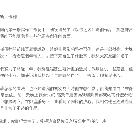
衛．卡利
辦的第一場寫作工作坊中，初次遇見了《以蟻之名》這個作品。鄭盛謙當
我能不能讓我看一些他正在創作的東西。
僅僅翻開前幾頁就意識到，這絕非尋常的學生習作。這是一部傑作。大塊
說：「看看這個年輕人。」接下來發生了什麼事，我想大家應該知道了。
們努力了將近一年。我從遠端關注著計畫的進展，偶爾提供一些建議，但
整的生命。鄭盛謙讓我想起了年輕時的自己——害羞，卻充滿決心。
著怎樣的看法，也不知道我們初次見面時他在想什麼，但我知道自己在像
常焦慮。前一天晚上我會失眠,隔天早晨因為緊張到胃部緊縮而什麼都吃
都想實現它。在鄭盛謙身上，我看到了同樣的決心。我相信他已經透過這
是非常了不起的作品。
盛謙，你畫得太棒了，希望這會是你長久職業生涯的第一步!