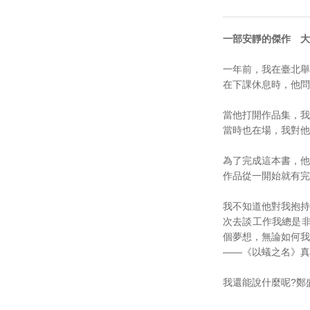
一部安靜的傑作 大
一年前，我在臺北舉
在下課休息時，他問
當他打開作品集，我
當時也在場，我對他
為了完成這本書，他
作品從一開始就有完
我不知道他對我抱持
次去談工作我總是非
個夢想，無論如何我
——《以蟻之名》真
我還能說什麼呢?鄭