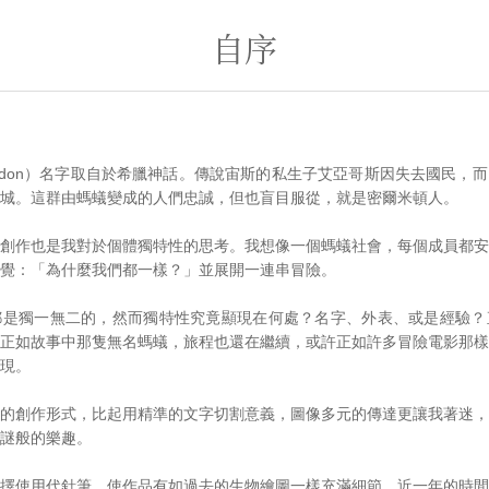
自序
midon）名字取自於希臘神話。傳說宙斯的私生子艾亞哥斯因失去國民，
城。這群由螞蟻變成的人們忠誠，但也盲目服從，就是密爾米頓人。
創作也是我對於個體獨特性的思考。我想像一個螞蟻社會，每個成員都安
覺：「為什麼我們都一樣？」並展開一連串冒險。
都是獨一無二的，然而獨特性究竟顯現在何處？名字、外表、或是經驗？
正如故事中那隻無名螞蟻，旅程也還在繼續，或許正如許多冒險電影那樣
現。
的創作形式，比起用精準的文字切割意義，圖像多元的傳達更讓我著迷，
謎般的樂趣。
擇使用代針筆，使作品有如過去的生物繪圖一樣充滿細節。近一年的時間