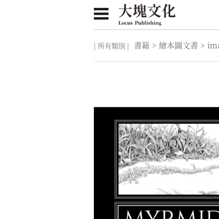
書籍
>
繪本圖文書
>
im
| 所有類別 |