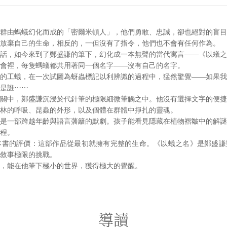
群由螞蟻幻化而成的「密爾米頓人」，他們勇敢、忠誠，卻也絕對的盲目
放棄自己的生命，相反的，一但沒有了指令，他們也不會有任何作為。
話，如今來到了鄭盛謙的筆下，幻化成一本無聲的當代寓言——《以蟻之
會裡，每隻螞蟻都共用著同一個名字——沒有自己的名字。
的工蟻，在一次試圖為蚜蟲標記以利辨識的過程中，猛然驚覺——如果我
是誰⋯⋯
關中，鄭盛謙沉浸於代針筆的極限細微筆觸之中。他沒有選擇文字的便捷
林的呼吸、昆蟲的外形，以及個體在群體中掙扎的靈魂。
是一部跨越年齡與語言藩籬的默劇。孩子能看見隱藏在植物褶皺中的解謎
程。
Cali對本書的評價：這部作品從最初就擁有完整的生命。《以蟻之名》是鄭盛
敘事極限的挑戰。
，能在他筆下極小的世界，獲得極大的覺醒。
導讀