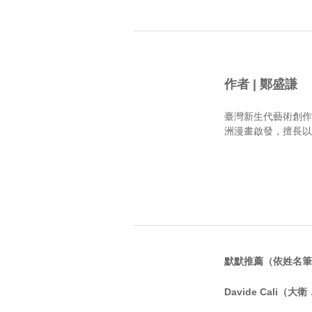
作者 | 鄭盛謙
臺灣新生代藝術創作
洲漫畫啟發，擅長以
默默推薦（依姓名筆
Davide Cali（