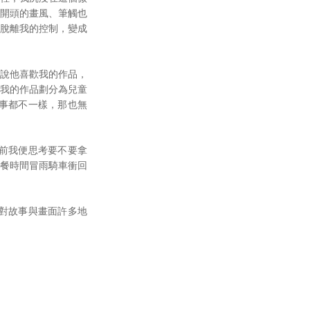
開頭的畫風、筆觸也
脫離我的控制，變成
說他喜歡我的作品，
我的作品劃分為兒童
事都不一樣，那也無
事前我便思考要不要拿
餐時間冒雨騎車衝回
間對故事與畫面許多地