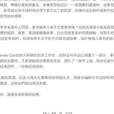
種類、螞蟻社會的形象化、各種造型的設計⋯⋯當我畫到最後時，也發現
，甚至能在其中讀到過去埋下卻又忘了的彩蛋，彷彿作品在創作過程中也
是奇妙的感覺。
常常有成年人問我，無字繪本小孩子怎麼看得懂？但我也遇過小朋友跟我
覺的細節。確實，要讀懂圖像敘事，往往需要更多的視覺經驗，但我不把
們就是單純的，安靜地用非文字的方式跟你講故事，或許每個人看到的故
avide Cali在師大舉辦的寫作工作坊，此時這件作品已經畫了一部分，
顯得太愛現，又希望能得到專業的意見。掙扎了一個早上後，我決定趁午
結果證明，一切都是值得的。
e對此書的賞識，以及大塊文化董事長郝明義先生，與責任編輯方竹這段時
建議，沒有你們就沒有這本書。
你，謝謝你喜歡我的故事。