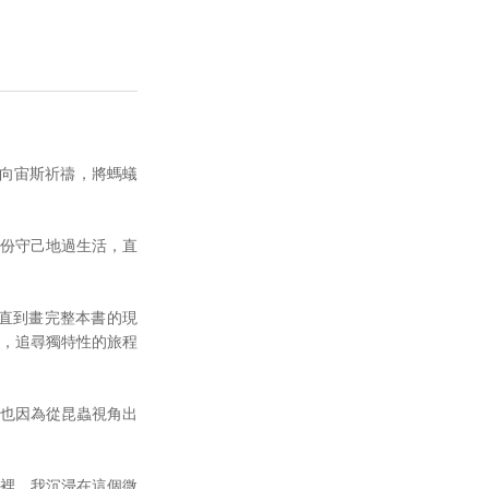
而向宙斯祈禱，將螞蟻
份守己地過生活，直
直到畫完整本書的現
，追尋獨特性的旅程
也因為從昆蟲視角出
裡，我沉浸在這個微