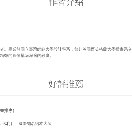
作者介紹
者。畢業於國立臺灣師範大學設計學系，曾赴英國西英格蘭大學插畫系交
精微的圖像構築深邃的敘事。
好評推薦
畫排序）
大衛．卡利）
國際知名繪本大師