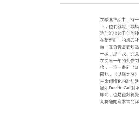
在希臘神話中，有一
下，他們就能上戰場
這則流轉數千年的神
在整齊劃一的蟻穴社
而一隻負責畜養蚜蟲
一樣，那「我」究竟
在長達一年的創作閉
線，一筆一畫刻出森
因此，《以蟻之名》
生命個體化的壯烈進
誠如Davide 
叩問，也是他對視覺
期盼翻開這本書的你