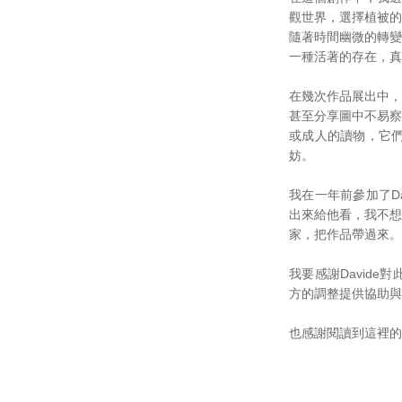
觀世界，選擇植被的
隨著時間幽微的轉變
一種活著的存在，真
在幾次作品展出中，
甚至分享圖中不易察
或成人的讀物，它
妨。
我在一年前參加了D
出來給他看，我不想
家，把作品帶過來。
我要感謝David
方的調整提供協助與
也感謝閱讀到這裡的