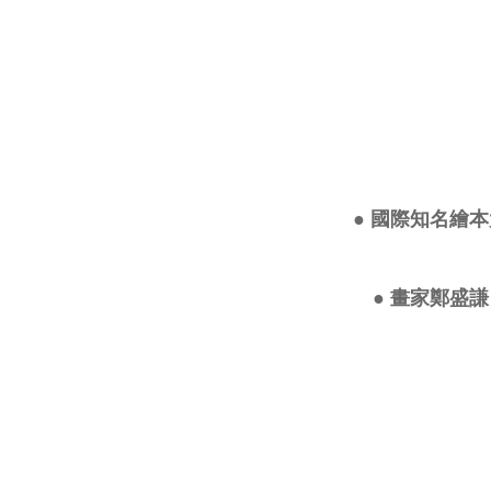
● 國際知名繪
● 畫家鄭盛