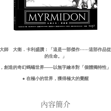
本大師 大衛．卡利盛讚：「這是一部傑作⋯⋯這部作品
的生命。」
謙，創造的奇幻螞蟻世界——以無字繪本對「個體獨特性
● 在極小的世界，獲得極大的覺醒
內容簡介