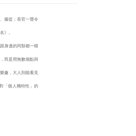
、服從；長官一聲令
名》。
跟身邊的同類都一模
，而是用無數個點與
樂趣，大人則能看見
謙對「個人獨特性」的