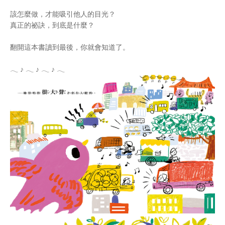
該怎麼做，才能吸引他人的目光？
真正的祕訣，到底是什麼？
翻開這本書讀到最後，你就會知道了。
𓂃 ♪ 𓂃 ♪ 𓂃 ♪ 𓂃