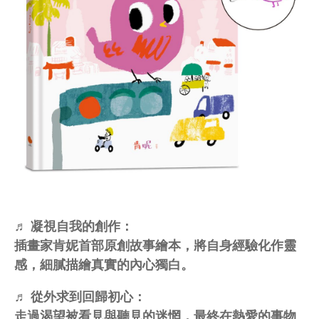
♬ 凝視自我的創作：
插畫家肯妮首部原創故事繪本，將自身經驗化作靈
感，細膩描繪真實的內心獨白。
♬ 從外求到回歸初心：
走過渴望被看見與聽見的迷惘，最終在熱愛的事物