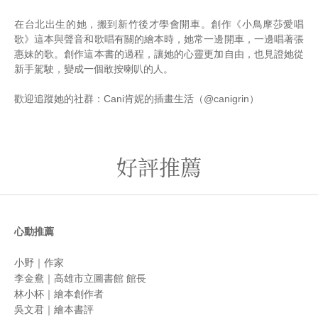
在台北出生的她，搬到新竹後才學會開車。創作《小鳥摩莎愛唱
歌》這本與聲音和歌唱有關的繪本時，她常一邊開車，一邊唱著張
惠妹的歌。創作這本書的過程，讓她的心靈更加自由，也見證她從
新手駕駛，變成一個敢按喇叭的人。
歡迎追蹤她的社群：Cani肯妮的插畫生活（@canigrin）
好評推薦
心動推薦
小野｜作家
李金鴦｜高雄市立圖書館 館長
林小杯｜繪本創作者
吳文君｜繪本書評