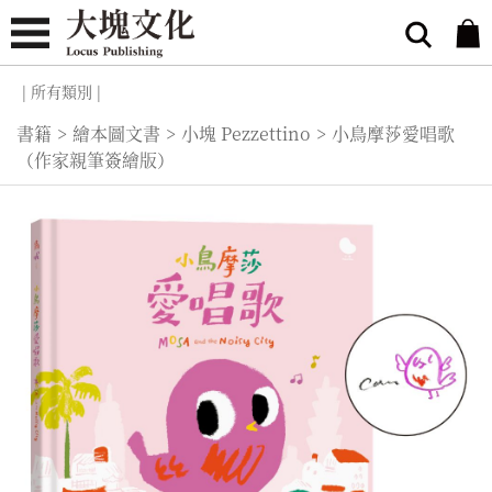
| 所有類別 |
書籍
>
繪本圖文書
>
小塊 Pezzettino
>
小鳥摩莎愛唱歌
（作家親筆簽繪版）