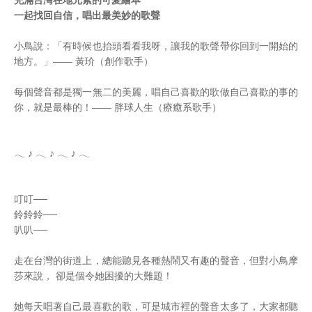
充滿台灣在地元素的可愛繪本
一起找回自信，唱出最美妙的歌聲
小鳥說：「有時候也抬頭看看我呀，讓我的歌聲帶你回到一開始的
地方。」—— 黃玠（創作歌手）
每個聲音都是獨一無二的美麗，唱自己喜歡的歌做自己喜歡的事的
你，就是最棒的！—— 胖球人生（療癒系歌手）
𓂃 ♪ 𓂃 ♪ 𓂃 ♪ 𓂃
叮叮──
鈴鈴鈴──
叭叭──
走在台灣的街道上，總能聽見各種熱鬧又有趣的聲音，但對小鳥摩
莎來說， 卻是個令她困擾的大難題！
她每天唱著自己最喜歡的歌，可是城市裡的聲音太多了，大家都聽