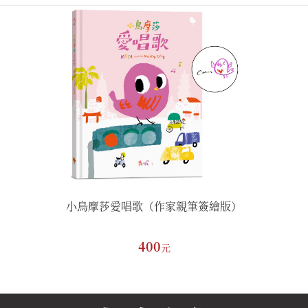
親筆簽繪版）
小鳥摩莎愛唱歌（作家親筆簽繪版）
小鳥摩莎愛
400
元