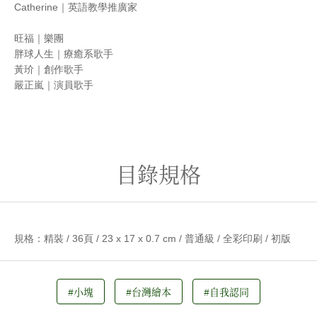
Catherine｜英語教學推廣家
旺福｜樂團
胖球人生｜療癒系歌手
黃玠｜創作歌手
嚴正嵐｜演員歌手
目錄規格
規格：精裝 / 36頁 / 23 x 17 x 0.7 cm / 普通級 / 全彩印刷 / 初版
#小塊
#台灣繪本
#自我認同