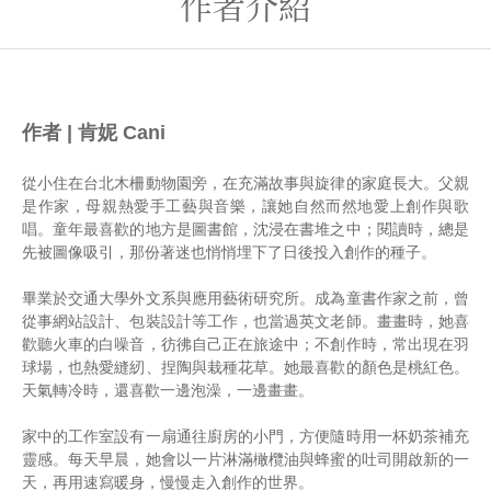
作者介紹
作者 | 肯妮 Cani
從小住在台北木柵動物園旁，在充滿故事與旋律的家庭長大。父親
是作家，母親熱愛手工藝與音樂，讓她自然而然地愛上創作與歌
唱。童年最喜歡的地方是圖書館，沈浸在書堆之中；閱讀時，總是
先被圖像吸引，那份著迷也悄悄埋下了日後投入創作的種子。
畢業於交通大學外文系與應用藝術研究所。成為童書作家之前，曾
從事網站設計、包裝設計等工作，也當過英文老師。畫畫時，她喜
歡聽火車的白噪音，彷彿自己正在旅途中；不創作時，常出現在羽
球場，也熱愛縫紉、捏陶與栽種花草。她最喜歡的顏色是桃紅色。
天氣轉冷時，還喜歡一邊泡澡，一邊畫畫。
家中的工作室設有一扇通往廚房的小門，方便隨時用一杯奶茶補充
靈感。每天早晨，她會以一片淋滿橄欖油與蜂蜜的吐司開啟新的一
天，再用速寫暖身，慢慢走入創作的世界。