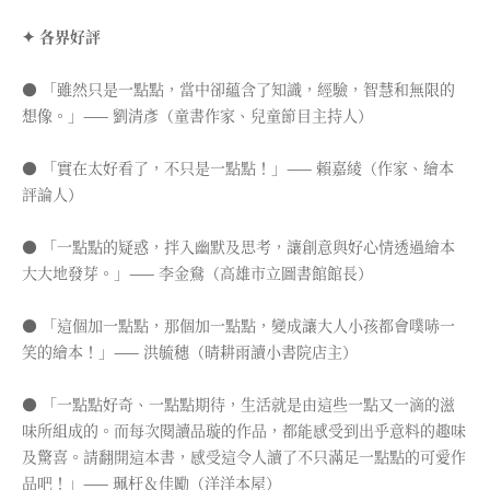
✦ 各界好評
● 「雖然只是一點點，當中卻蘊含了知識，經驗，智慧和無限的
想像。」—— 劉清彥（童書作家、兒童節目主持人）
● 「實在太好看了，不只是一點點！」—— 賴嘉綾（作家、繪本
評論人）
● 「一點點的疑惑，拌入幽默及思考，讓創意與好心情透過繪本
大大地發芽。」—— 李金鴦（高雄市立圖書館館長）
● 「這個加一點點，那個加一點點，變成讓大人小孩都會噗哧一
笑的繪本！」—— 洪毓穗（晴耕雨讀小書院店主）
● 「一點點好奇、一點點期待，生活就是由這些一點又一滴的滋
味所組成的。而每次閱讀品璇的作品，都能感受到出乎意料的趣味
及驚喜。請翻開這本書，感受這令人讀了不只滿足一點點的可愛作
品吧！」—— 珮杅＆佳勵（洋洋本屋）