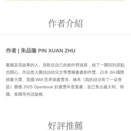
作者介紹
作者 | 朱品璇 PIN XUAN ZHU
畫圖及寫故事的人。喜歡在自己的創作裡迷路，繞了一圈回到原點
也開心。作品曾入圍信誼幼兒文學獎圖畫書創作獎、日本 JIA 國際
插畫大獎、英國 WIA 世界插畫獎等。繪本《我的頭頂長了一朵香
菇》榮獲 2025 Openbook 好書獎年度童書，並已售出義大利、韓
國、泰國等外語版權。
好評推薦