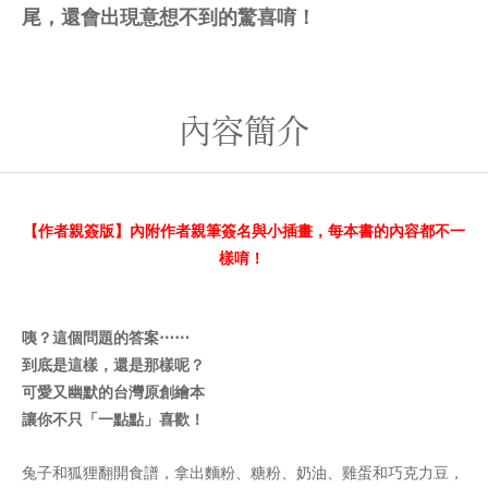
尾，還會出現意想不到的驚喜唷！
內容簡介
【作者親簽版】內附作者親筆簽名與小插畫，每本書的內容都不一
樣唷！
咦？這個問題的答案⋯⋯
到底是這樣，還是那樣呢？
可愛又幽默的台灣原創繪本
讓你不只「一點點」喜歡！
兔子和狐狸翻開食譜，拿出麵粉、糖粉、奶油、雞蛋和巧克力豆，