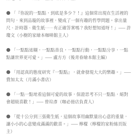
● 「『你說的一點點，到底是多少？！』這個常出現在生活裡的
問句，來到品璇的故事裡，變成了一個有趣的哲學問題。拿出量
尺、計時器、衛生紙⋯⋯有正確答案嗎？我好想知道呀！」—— 許
瓊文（小樹的家繪本咖啡館主人）
● 「一點點迷糊，一點點善良，一點點行動，一點點分享，一點
點讓世界更可愛。」—— 盧方方（後青春繪本館主編）
● 「用認真的態度研究『一點點』，就會發現大大的樂趣。」——
費加太太（月滿小書店）
● 「一點一點地看這個可愛的故事，保證思考不只一點點，絕對
會超級喜歡！」—— 曾琮彥（咖必冊店負責人）
● 「從十公分到三張衛生紙，這個故事用幽默量出心意的重量，
讓小小的心意變成滿滿的歡喜。」—— 檸檬（檸檬的家粉絲頁版
主）