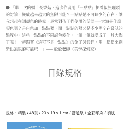
● 「繼上次的頭上長香菇，這次作者用『一點點』把看似無理頭
的討論，變成越來越大的無限可能？一點點是不可缺少的存在，讓
我想起在調顏色的時候，最常對孩子們使用的話語——大海是什麼
顏色呢？是白色加一點點藍，而一點點的藍又是多少呢？在嘗試的
過程中，這些一點點的不同調色變化，一筆一筆就變成了一片大海
了呢！一起跟著《這可不是一點點》的兔子與狐狸，用一點點來創
造出無限的可能吧！」—— 殼殼老師（美學探索家）
目錄規格
規格：精裝 / 48頁 / 20 x 19 x 1 cm / 普通級 / 全彩印刷 / 初版