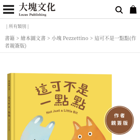
| 所有類別 |
書籍
>
繪本圖文書
>
小塊 Pezzettino
>
這可不是一點點(作
者親簽版)