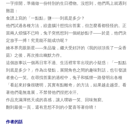
一字排開，準備做一份特別的生日禮物。沒想到，他們馬上就遇到
難題：
食譜上寫的「一點點」鹽⋯⋯到底是多少？
他們試過各種方法，絞盡腦汁想找出答案，但怎麼看都怪怪的。正
當兩人煩惱不已時，兔子突然想到一個絕妙點子——於是，他們決
定放手一搏！究竟能不能成功呢？
繪本界亮眼新星——朱品璇，繼大受好評的《我的頭頂長了一朵香
菇》之後，再次推出幽默力作。
這個故事以一個再日常不過、生活裡常常出現的小疑惑：「一點點
到底是多少？」作為出發點，展開角色之間的趣味對話，也引發讀
者會心一笑。在尋找答案的過程中，兔子和狐狸一路發明出各種
「看起來好像很聰明，其實有點離奇」的方法，結果越走越歪。看
著他們毫無進展，不禁替他們捏把冷汗。
作品充滿渾然天成的喜感，讓人噗哧一笑、回味無窮。
翻到最後一頁，還有意想不到的小驚喜等著你唷！
作者的話