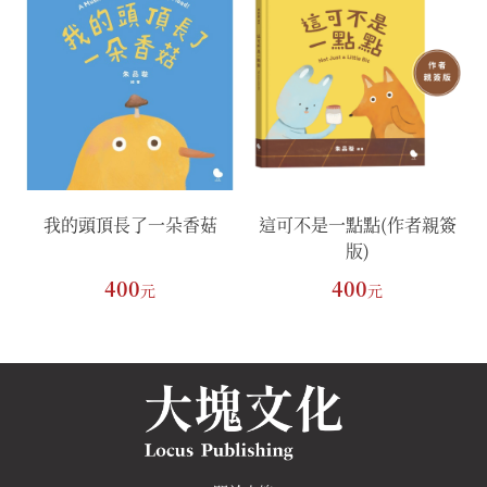
簽
我的頭頂長了一朵香菇
這可不是一點點(作者親簽
版)
400
400
元
元