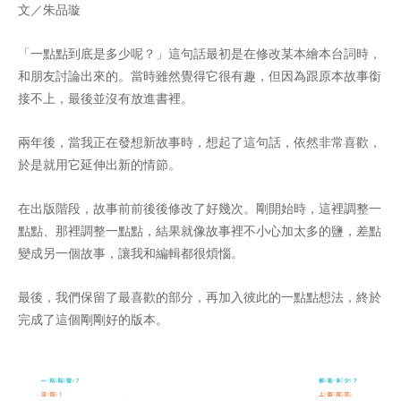
文／朱品璇
「一點點到底是多少呢？」這句話最初是在修改某本繪本台詞時，
和朋友討論出來的。當時雖然覺得它很有趣，但因為跟原本故事銜
接不上，最後並沒有放進書裡。
兩年後，當我正在發想新故事時，想起了這句話，依然非常喜歡，
於是就用它延伸出新的情節。
在出版階段，故事前前後後修改了好幾次。剛開始時，這裡調整一
點點、那裡調整一點點，結果就像故事裡不小心加太多的鹽，差點
變成另一個故事，讓我和編輯都很煩惱。
最後，我們保留了最喜歡的部分，再加入彼此的一點點想法，終於
完成了這個剛剛好的版本。