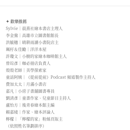
✦ 歡樂推薦
Sylvie｜晨熹社繪本書店主理人
李金鴦｜高雄市立圖書館館長
洪毓穗｜晴耕雨讀小書院店主
珮杅＆佳勵｜洋洋本屋
許瓊文｜小樹的家繪本咖啡館主人
曾琮彥｜咖必冊店負責人
殼殼老師｜美學探索家
童話阿姨｜《從前從前》Podcast 頻道製作主持人
費加太太｜月滿小書店
嘉凡｜小房子書舖圖書專員
劉清彥｜童書作家、兒童節目主持人
盧怡方｜後青春繪本館主編
賴嘉綾｜作家、繪本評論人
檸檬｜「檸檬的家」粉絲頁版主
（依照姓名筆劃排序）