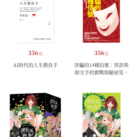
356
356
元
元
AI時代的人生勝負手
詐騙的14種信號：與詐欺
師交手的實戰經驗祕笈，
教你避開騙術陷阱