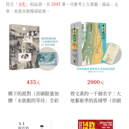
符合「
文化
」的品項，共
2045
筆。可參考上方書籍、商品、文
章，查看其他搜尋結果。
435
2000
元
元
橋下的派對（首刷限量加
曾文溪的一千個名字：大
贈「水族館的等待」全彩
地藝術季的流域學（首刷
海報）
限量加贈：珍稀絕版「曾
文溪流域地圖摺頁」）