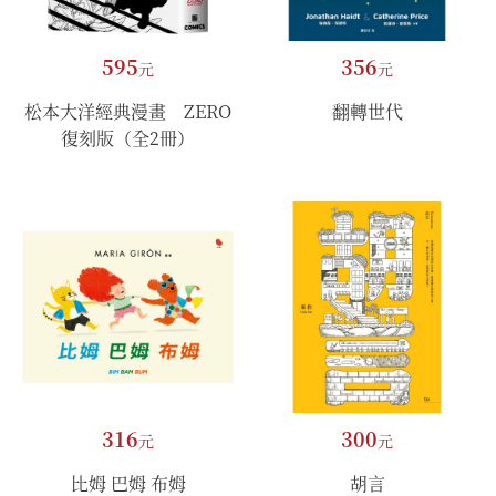
595
356
元
元
松本大洋經典漫畫 ZERO
翻轉世代
復刻版（全2冊）
316
300
元
元
比姆 巴姆 布姆
胡言