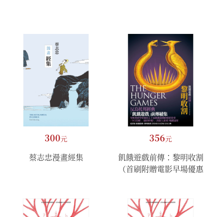
300
356
元
元
蔡志忠漫畫經集
飢餓遊戲前傳：黎明收割
（首刷附贈電影早場優惠
券）