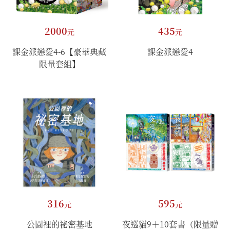
2000
435
元
元
課金派戀愛4-6【豪華典藏
課金派戀愛4
限量套組】
316
595
元
元
公園裡的祕密基地
夜巡貓9＋10套書（限量贈