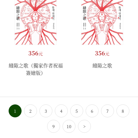
356
356
元
元
縫隙之歌（獨家作者祝福
縫隙之歌
簽繪版）
1
2
3
4
5
6
7
8
9
10
>