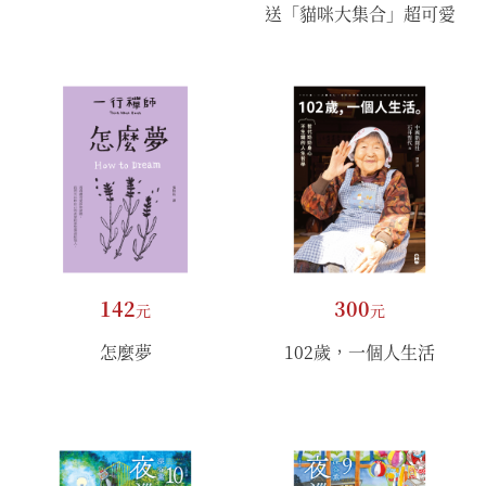
送「貓咪大集合」超可愛
畫卡×2）
142
300
元
元
怎麼夢
102歲，一個人生活