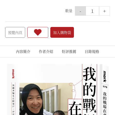
-
+
數量
預覽內頁
加入購物袋
內容簡介
作者介紹
好評推薦
目錄規格