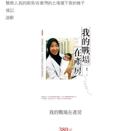
醫療人員的困境/在臺灣的土壤灑下善的種子
後記
謝辭
房
我的戰場在產房
380
元