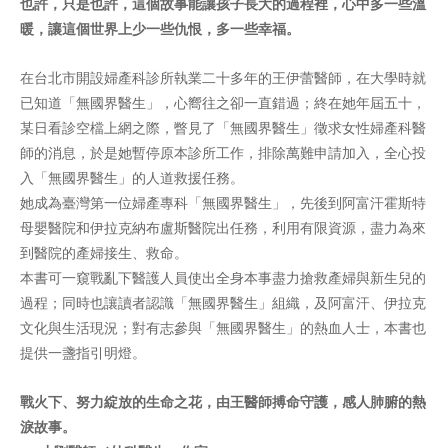
也許，只是也許，這個故事能讓孩子長大的過程裡，心中多一些溫
暖，讓這個世界上少一些仇恨，多一些幸福。
在台北市開設婦產科診所執業二十多年的王伊蕾醫師，在大學時就
已知道「無國界醫生」，心嚮往之卻一直錯過；終在她年屆五十，
某日看診空檔上網之際，瞥見了「無國界醫生」徵求女性婦產科醫
師的消息，於是她暫停原本診所工作，排除萬難申請加入，全心投
入「無國界醫生」的人道救援任務。
她成為臺灣第一位婦產專科「無國界醫生」，先後到阿富汗霍斯特
母嬰醫院和伊拉克納布盧斯醫院出任務，利用有限資源，盡力為來
到醫院的產婦接生、救命。
本書可一窺戰亂下醫護人員使出全身本事盡力搶救產婦與新生兒的
過程；同時也讓讀者認識「無國界醫生」組織，及阿富汗、伊拉克
文化與生活現況；對有志參與「無國界醫生」的熱血人士，本書也
提供一盞指引明燈。
戰火下、努力綻放的生命之花，由王醫師搏命守護，感人肺腑的熱
淚故事。