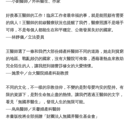
──
小劉醫師／外科醫生、作家
好羨慕王醫師的工作！臨床工作者最幸福的事，就是能照顧有需要
的病人！王醫師的前線醫療狀況也提醒了我們，醫療照護不是唾手
可得，不是每個人都能生在和平穩定、公衛發展良好的國家。
──
林靜儀／立法委員
王醫師選了一條和我們大部份婦產科醫師不同的道路，她走到貧窮
的地區、戰亂頻仍的國家，沒有大醫院可倚靠，憑藉著熱血來救助
完全陌生的人，讓我想到德蕾莎修女的大愛情懷。
──
施景中／台大醫院婦產科副教授
不同的文化，不一樣的宗教信仰，不變的是對母嬰均安的堅持。有
限的資源下，是對生命無止盡的熱情。讓我們透過王醫師的文字，
看見「無國界醫生」，發現人生的無限可能。
──
烏烏醫師／禾馨婦產科醫師
本書版稅將全部捐贈「財團法人無國界醫生基金會」