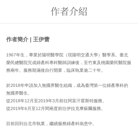
作者介紹
作者簡介
|
王伊蕾
1967
年生，畢業於陽明醫學院（現陽明交通大學）醫學系。臺北
榮民總醫院完成婦產科專科醫師訓練後，至竹東及桃園榮民醫院服
務兩年。服務期滿後自行開業，臨床執業逾二十年。
於
2018年申請加入無國界醫生組織，成為臺灣第一位婦產專科的
無國界醫生。
從
2018年12月至2019年3月前往阿富汗霍斯特服務。
從
2019年6月至12月間兩度前往伊拉克摩蘇爾服務。
目前回到台北市執業，繼續服務婦產科病患中。