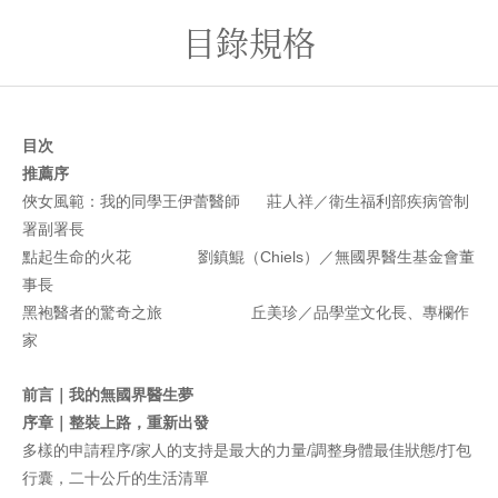
目錄規格
目次
推薦序
俠女風範：我的同學王伊蕾醫師 莊人祥／衛生福利部疾病管制
署副署長
點起生命的火花 劉鎮鯤（Chiels）／無國界醫生基金會董
事長
黑袍醫者的驚奇之旅 丘美珍／品學堂文化長、專欄作
家
前言｜我的無國界醫生夢
序章｜整裝上路，重新出發
多樣的申請程序/家人的支持是最大的力量/調整身體最佳狀態/打包
行囊，二十公斤的生活清單