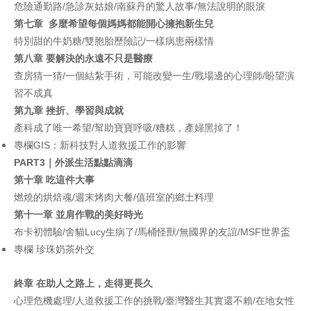
危險通勤路/急診灰姑娘/南蘇丹的驚人故事/無法說明的眼淚
第七章
多麼希望每個媽媽都能開心擁抱新生兒
特別甜的牛奶糖/雙胞胎歷險記/一樣病患兩樣情
第八章
要解決的永遠不只是醫療
查房猜一猜/一個結紮手術，可能改變一生/戰場邊的心理師/盼望演
習不成真
第九章
挫折、學習與成就
產科成了唯一希望/幫助寶寶呼吸/糟糕，產婦黑掉了！
專欄GIS：新科技對人道救援工作的影響
PART3
｜外派生活點點滴滴
第十章
吃這件大事
燃燒的烘焙魂/週末烤肉大餐/值班室的鄉土料理
第十一章
並肩作戰的美好時光
布卡初體驗/舍貓Lucy生病了/馬桶怪獸/無國界的友誼/MSF世界盃
專欄 珍珠奶茶外交
終章
在助人之路上，走得更長久
心理危機處理/人道救援工作的挑戰/臺灣醫生其實還不賴/在地女性