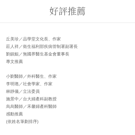
好評推薦
丘美珍／品學堂文化長、作家
莊人祥／衛生福利部疾病管制署副署長
劉鎮鯤／無國界醫生基金會董事長
專文推薦
小劉醫師／外科醫生、作家
李明璁／社會學家、作家
林靜儀／立法委員
施景中／台大婦產科副教授
烏烏醫師／禾馨婦產科醫師
感動推薦
(依姓名筆劃排序)