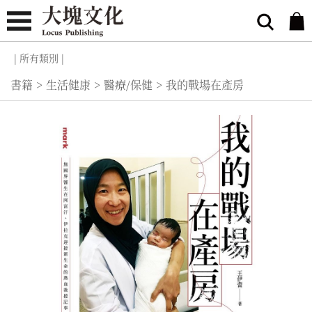
| 所有類別 |
書籍
>
生活健康
>
醫療/保健
>
我的戰場在產房