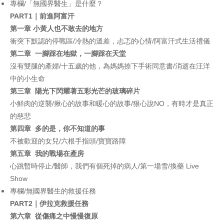
專欄/「無國界醫生」是什麼？
PART1
｜前進阿富汗
第一章
小黃人也不敢去的地方
衝突下默認的停戰區/冷熱的溫差，忐忑的心情/阿富汗式生活禮儀
第二章
一腳踩在地獄，一腳踩在天堂
沒有雙腿的產婦/十五歲的他，為媽媽捺下手術同意書/消逝在汪洋
中的小生命
第三章
陽光下閃耀著五彩光芒的玻璃碎片
小鮮肉的逆襲/揪心的故事和暖心的故事/狠心說NO，有時才是真正
的慈悲
第四章
多的是，你不知道的事
不被歡迎的女兒/六根手指頭/寶寶路障
第五章
我的戰場在產房
心跳暫時停止/醫師，我們有個死掉的病人/第一場雪/換藥 Live
Show
專欄/無國界醫生的救援任務
PART2
｜伊拉克救援任務
第六章
從傷痛之中慢慢復原