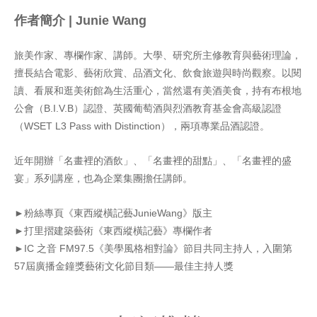
作者簡介 | Junie Wang
旅美作家、專欄作家、講師。大學、研究所主修教育與藝術理論，
擅長結合電影、藝術欣賞、品酒文化、飲食旅遊與時尚觀察。以閱
讀、看展和逛美術館為生活重心，當然還有美酒美食，持有布根地
公會（B.I.V.B）認證、英國葡萄酒與烈酒教育基金會高級認證
（WSET L3 Pass with Distinction），兩項專業品酒認證。
近年開辦「名畫裡的酒飲」、「名畫裡的甜點」、「名畫裡的盛
宴」系列講座，也為企業集團擔任講師。
►粉絲專頁《東西縱橫記藝JunieWang》版主
►打里摺建築藝術《東西縱橫記藝》專欄作者
►IC 之音 FM97.5《美學風格相對論》節目共同主持人，入圍第
57屆廣播金鐘獎藝術文化節目類——最佳主持人獎