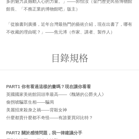
多的魅力及撼動人心的力量。」——郭怡汝（金門歷史民俗博物館
館長、「不務正業的博物館吧」版主）
「從臉書到廣播，近年台灣最熱門的藝術介紹，現在出書了，哪有
不收藏的理由呢？」——焦元溥（作家、講者、製作人）
目錄規格
PART1
你有看過這樣的畫嗎？現在讓你看看
英國國家美術館回頭率最高——《醜陋的公爵夫人》
偷拐唬騙眾生相——騙局
美麗招來殺身之禍——背殺女神
什麼都賣什麼都不奇怪——有誰要買邱比特？
PART2
關於感情問題，我一律建議分手