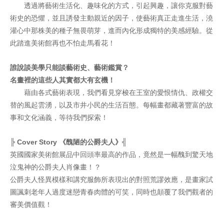
透過將藝術生活化、趣味化的方式，引起興趣，讓你克服對藝
術史的恐懼，並且誘發主動親近的因子，使藝術真正走進生活，澆
灌心中那株美的種子無畏萌芽，進而內化形成獨特的美感經驗。從
此踏進美術館再也不怕走馬看花！
誰說談美學只能談藝術史、藝術鑑賞？
名畫裡的這些人其實都大有玄機！
藉由各式藝術表現，我們看見穿梭在王室的愛恨情仇、政權交
替的風起雲湧，以及市井小民的生活百態。每幅畫都藏著豐富的故
事和文化涵義，等待我們探索！
╠ Cover Story
《醜陋的公爵夫人》
╣
英國國家美術館展品中回頭率最高的作品，竟然是一幅醜到驚天地
泣鬼神的公爵夫人肖像畫！？
公爵夫人怪異模樣和講究服飾所表現出的對照荒謬效應，是畫家試
圖諷刺老年人過度迷戀青春肉體的可笑，同時也顛覆了我們觀者的
審美價值觀！