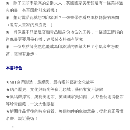
◉ 除了回頭率最高的公爵夫人，英國國家美術館還有一幅美得過
火的畫，甚至因此引來殺機！
◉ 想到雷諾瓦就想到印象派？一張畫帶你看見風格轉變的瞬間
（還有大畫家的風流史～）
◉ 肖像畫不只是達官顯貴凸顯身份地位的工具，一幅國王情婦的
肖像畫更要用盡心機，連服裝衣料都有講究！
◉ 一位甜點師竟然也能成為印象派的收藏大戶？小氣金主怎麼
當，這裡有撇步～
本書特色
★MIT台灣製造，最親民、最有哏的藝術文化故事
★結合歷史、文化與時尚等多元領域，藝術饗宴不設限
★集結羅浮宮、奧賽美術館、英國國家美術館、大都會藝術博物館
等珍貴館藏，一次大飽眼福
★解開作品背後的時空背景、每個物件的象徵意義，從此真正看懂
名畫、親近藝術！