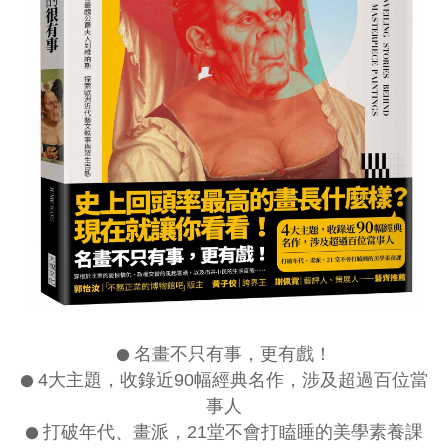
●
名畫不只有事，更有戲！
●
4大主題，收錄近90幅經典名作，涉及超過百位當
事人
●
打破年代、畫派，21堂不會打瞌睡的美學素養課