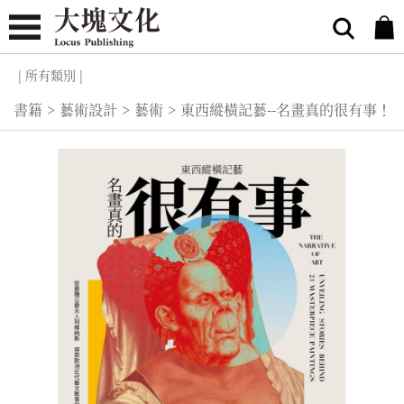
| 所有類別 |
書籍
>
藝術設計
>
藝術
>
東西縱橫記藝--名畫真的很有事！