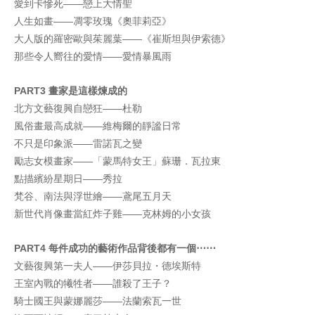
愛到卡慘死——戀上大情聖
人生如畫——凋零玫瑰《奧菲莉亞》
大人版的羅密歐與茱麗葉——《崔斯坦與伊索德》
那些令人嚮往的愛情——愛情暴風雨
PART3
畫家是這樣煉成的
北方文藝復興自戀狂——杜勒
風俗畫最高成就——維梅爾的靜謐日常
不只是印象派——雷諾瓦之變
勵志女模畫家——「蒙馬特女王」蘇珊．瓦拉東
點描繽紛星期日——秀拉
梵谷、南法與浮世繪——鳶尾五月天
新世代肖像畫當紅炸子雞——克林姆的小女孩
PART4
每件成功的藝術作品背後都有一個
⋯⋯
文藝復興第一夫人——伊莎貝拉・德埃斯特
王室內戰的犧牲者——誰殺了王子？
騎士國王與蒙娜麗莎——法蘭索瓦一世