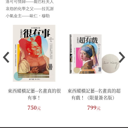
洛可可情婦——龐巴杜夫人
哀怨的化學之父——拉瓦謝
小氣金主——歐仁・穆勒
很
東西縱橫記藝--名畫真的很
東西縱橫記藝--名畫真的超
有事！
有戲！（限量簽名版）
750
799
元
元