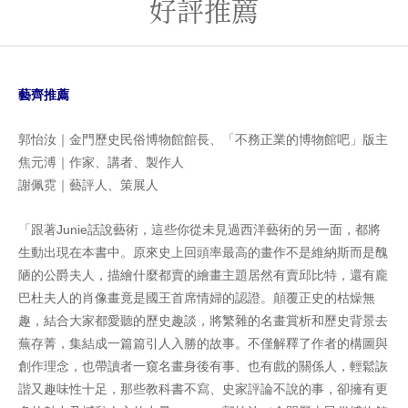
好評推薦
藝齊推薦
郭怡汝｜金門歷史民俗博物館館長、「不務正業的博物館吧」版主
焦元溥｜作家、講者、製作人
謝佩霓｜藝評人、策展人
「跟著Junie話說藝術，這些你從未見過西洋藝術的另一面，都將
生動出現在本書中。原來史上回頭率最高的畫作不是維納斯而是醜
陋的公爵夫人，描繪什麼都賣的繪畫主題居然有賣邱比特，還有龐
巴杜夫人的肖像畫竟是國王首席情婦的認證。顛覆正史的枯燥無
趣，結合大家都愛聽的歷史趣談，將繁雜的名畫賞析和歷史背景去
蕪存菁，集結成一篇篇引人入勝的故事。不僅解釋了作者的構圖與
創作理念，也帶讀者一窺名畫身後有事、也有戲的關係人，輕鬆詼
諧又趣味性十足，那些教科書不寫、史家評論不說的事，卻擁有更