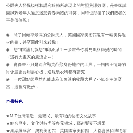
公爵夫人怪異模樣和講究服飾所表現出的對照荒謬效應，是畫家試
圖諷刺老年人過度迷戀青春肉體的可笑，同時也顛覆了我們觀者的
審美價值觀！
◉ 除了回頭率最高的公爵夫人，英國國家美術館還有一幅美得過
火的畫，甚至因此引來殺機！
◉ 想到雷諾瓦就想到印象派？一張畫帶你看見風格轉變的瞬間
（還有大畫家的風流史～）
◉ 肖像畫不只是達官顯貴凸顯身份地位的工具，一幅國王情婦的
肖像畫更要用盡心機，連服裝衣料都有講究！
◉ 一位甜點師竟然也能成為印象派的收藏大戶？小氣金主怎麼
當，這裡有撇步～
本書特色
★MIT台灣製造，最親民、最有哏的藝術文化故事
★結合歷史、文化與時尚等多元領域，藝術饗宴不設限
★集結羅浮宮、奧賽美術館、英國國家美術館、大都會藝術博物館