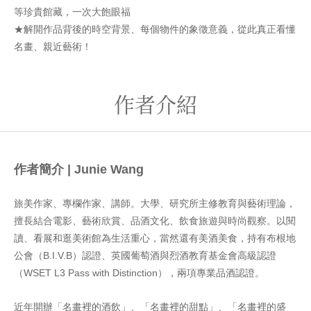
等珍貴館藏，一次大飽眼福
★解開作品背後的時空背景、每個物件的象徵意義，從此真正看懂
名畫、親近藝術！
作者介紹
作者簡介 | Junie Wang
旅美作家、專欄作家、講師。大學、研究所主修教育與藝術理論，
擅長結合電影、藝術欣賞、品酒文化、飲食旅遊與時尚觀察。以閱
讀、看展和逛美術館為生活重心，當然還有美酒美食，持有布根地
公會（B.I.V.B）認證、英國葡萄酒與烈酒教育基金會高級認證
（WSET L3 Pass with Distinction），兩項專業品酒認證。
近年開辦「名畫裡的酒飲」、「名畫裡的甜點」、「名畫裡的盛