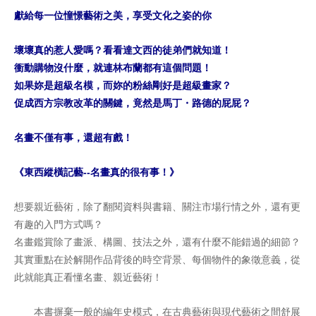
獻給每一位憧憬藝術之美，享受文化之姿的你
壞壞真的惹人愛嗎？看看達文西的徒弟們就知道！
衝動購物沒什麼，就連林布蘭都有這個問題！
如果妳是超級名模，而妳的粉絲剛好是超級畫家？
促成西方宗教改革的關鍵，竟然是馬丁・路德的屁屁？
名畫不僅有事，還超有戲！
《東西縱橫記藝--名畫真的很有事！》
想要親近藝術，除了翻閱資料與書籍、關注市場行情之外，還有更
有趣的入門方式嗎？
名畫鑑賞除了畫派、構圖、技法之外，還有什麼不能錯過的細節？
其實重點在於解開作品背後的時空背景、每個物件的象徵意義，從
此就能真正看懂名畫、親近藝術！
本書摒棄一般的編年史模式，在古典藝術與現代藝術之間舒展