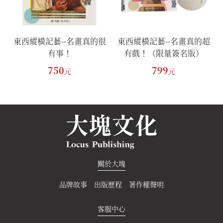
很
東西縱橫記藝--名畫真的很
東西縱橫記藝--名畫真的超
有事！
有戲！（限量簽名版）
750
799
元
元
關於大塊
品牌故事
出版歷程
著作權聲明
客服中心