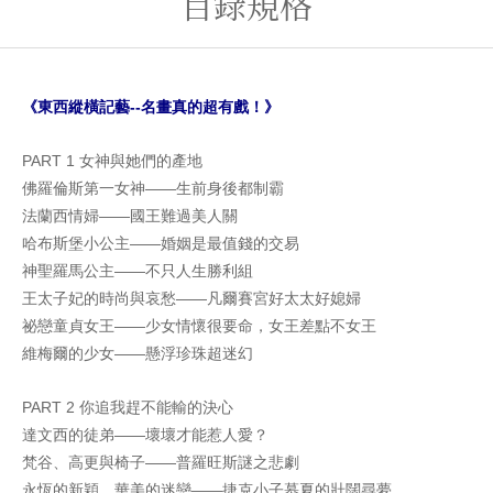
目錄規格
《東西縱橫記藝--名畫真的超有戲！》
PART 1 女神與她們的產地
佛羅倫斯第一女神――生前身後都制霸
法蘭西情婦――國王難過美人關
哈布斯堡小公主――婚姻是最值錢的交易
神聖羅馬公主――不只人生勝利組
王太子妃的時尚與哀愁――凡爾賽宮好太太好媳婦
祕戀童貞女王――少女情懷很要命，女王差點不女王
維梅爾的少女――懸浮珍珠超迷幻
PART 2 你追我趕不能輸的決心
達文西的徒弟――壞壞才能惹人愛？
梵谷、高更與椅子――普羅旺斯謎之悲劇
永恆的新穎，華美的迷戀――捷克小子慕夏的壯闊尋夢