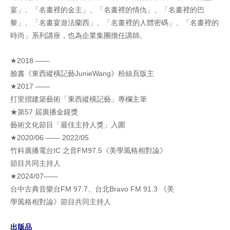
宴」、「名畫裡的金主」、「名畫裡的情仇」、「名畫裡的巴
黎」、「名畫宴遊法蘭西」、「名畫裡的人體密碼」、「名畫裡的
時尚」系列講座，也為企業集團擔任講師。
★2018 ――
臉書《東西縱橫記藝JunieWang》粉絲頁版主
★2017 ――
打里摺建築藝術「東西縱橫記藝」專欄主筆
★第57 屆廣播金鐘獎
藝術文化節目「最佳主持人獎」入圍
★2020/06 ―― 2022/05
竹科廣播電台IC 之音FM97.5《美學風格相對論》
節目共同主持人
★2024/07――
台中古典音樂台FM 97.7、台北Bravo FM 91.3 《美
學風格相對論》節目共同主持人
出版品