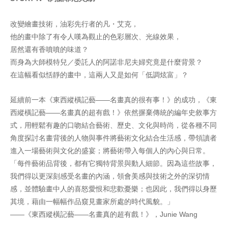
改變繪畫技術，油彩先行者的凡・艾克，
他的畫中除了有令人嘆為觀止的色彩層次、光線效果，
居然還有香噴噴的味道？
而身為大師模特兒／委託人的阿諾非尼夫婦究竟是什麼背景？
在這幅看似恬靜的畫中，這兩人又是如何「低調炫富」？
延續前一本《東西縱橫記藝——名畫真的很有事！》的成功，《東
西縱橫記藝——名畫真的超有戲！》依然摒棄傳統的編年史敘事方
式，用輕鬆有趣的口吻結合藝術、歷史、文化與時尚，從各種不同
角度探討名畫背後的人物與事件將藝術文化結合生活感，帶領讀者
進入一場藝術與文化的盛宴；將藝術帶入每個人的內心與日常。
「每件藝術品背後，都有它獨特背景與動人細節。因為這些故事，
我們得以更深刻感受名畫的內涵，領會美感與技術之外的深切情
感，並體驗畫中人的喜怒愛恨和悲歡憂樂；也因此，我們得以身歷
其境，藉由一幅幅作品窺見畫家所處的時代風貌。」
——《東西縱橫記藝——名畫真的超有戲！》，Junie Wang