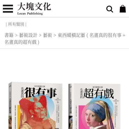
| 所有類別 |
書籍
>
藝術設計
>
藝術
>
東西縱橫記藝 ( 名畫真的很有事 +
名畫真的超有戲 )