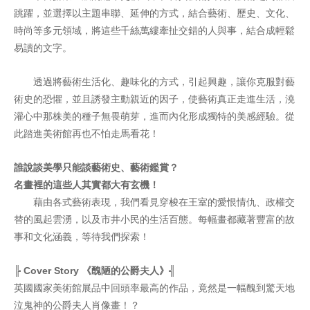
跳躍，並選擇以主題串聯、延伸的方式，結合藝術、歷史、文化、
時尚等多元領域，將這些千絲萬縷牽扯交錯的人與事，結合成輕鬆
易讀的文字。
透過將藝術生活化、趣味化的方式，引起興趣，讓你克服對藝
術史的恐懼，並且誘發主動親近的因子，使藝術真正走進生活，澆
灌心中那株美的種子無畏萌芽，進而內化形成獨特的美感經驗。從
此踏進美術館再也不怕走馬看花！
誰說談美學只能談藝術史、藝術鑑賞？
名畫裡的這些人其實都大有玄機！
藉由各式藝術表現，我們看見穿梭在王室的愛恨情仇、政權交
替的風起雲湧，以及市井小民的生活百態。每幅畫都藏著豐富的故
事和文化涵義，等待我們探索！
╠ Cover Story 《醜陋的公爵夫人》╣
英國國家美術館展品中回頭率最高的作品，竟然是一幅醜到驚天地
泣鬼神的公爵夫人肖像畫！？