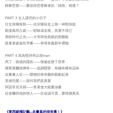
輕舞芭蕾――竇加與芭蕾舞者的「純情」相遇？
PART 3 古人講究的小日子
仕女與獨角獸――光宗耀祖史上第一神獸掛毯
動漫風拜占庭――耶穌成名模，其實不得已
黑暗時代之光――大哥與他長眠的那艘船
跟著拿破崙吃早餐――有情有義新年禮物
PART 4 因為堅持所以很man
馬丁・路德的隱疾――便祕改變了世界
羅斯柴爾德傳奇――低調隱密，有錢有權有品味
自畫像人生――購物狂林布蘭的戲劇起落
英雄烈愛――誰叫我們是真愛
阿諾菲尼夫婦――拿著放大鏡畫油畫
拉斐爾與他的情人――生命誠可貴，愛情價更高
《東西縱橫記藝--名畫真的很有事！》