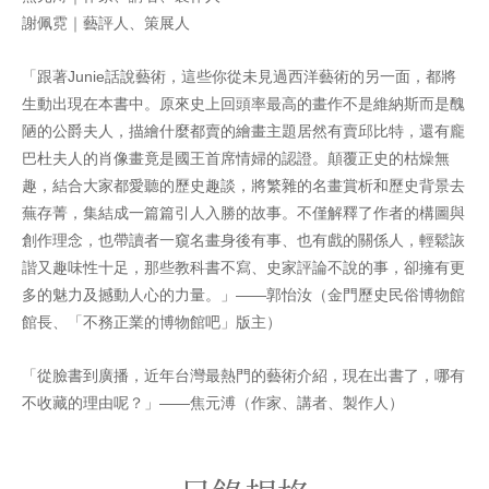
謝佩霓｜藝評人、策展人
「跟著Junie話說藝術，這些你從未見過西洋藝術的另一面，都將
生動出現在本書中。原來史上回頭率最高的畫作不是維納斯而是醜
陋的公爵夫人，描繪什麼都賣的繪畫主題居然有賣邱比特，還有龐
巴杜夫人的肖像畫竟是國王首席情婦的認證。顛覆正史的枯燥無
趣，結合大家都愛聽的歷史趣談，將繁雜的名畫賞析和歷史背景去
蕪存菁，集結成一篇篇引人入勝的故事。不僅解釋了作者的構圖與
創作理念，也帶讀者一窺名畫身後有事、也有戲的關係人，輕鬆詼
諧又趣味性十足，那些教科書不寫、史家評論不說的事，卻擁有更
多的魅力及撼動人心的力量。」——郭怡汝（金門歷史民俗博物館
館長、「不務正業的博物館吧」版主）
「從臉書到廣播，近年台灣最熱門的藝術介紹，現在出書了，哪有
不收藏的理由呢？」——焦元溥（作家、講者、製作人）