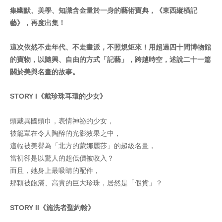
集幽默、美學、知識含金量於一身的藝術寶典，《東西縱橫記
藝》，再度出集！
這次依然不走年代、不走畫派，不照規矩來！用超過四十間博物館
的寶物，以隨興、自由的方式「記藝」，跨越時空，述說二十一篇
關於美與名畫的故事。
STORY I《戴珍珠耳環的少女》
頭戴異國頭巾，表情神祕的少女，
被籠罩在令人陶醉的光影效果之中，
這幅被美譽為「北方的蒙娜麗莎」的超級名畫，
當初卻是以驚人的超低價被收入？
而且，她身上最吸睛的配件，
那顆被飽滿、高貴的巨大珍珠，居然是「假貨」？
STORY II《施洗者聖約翰》