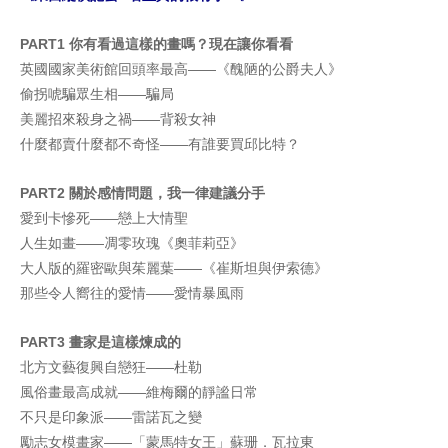
PART1 你有看過這樣的畫嗎？現在讓你看看
英國國家美術館回頭率最高——《醜陋的公爵夫人》
偷拐唬騙眾生相——騙局
美麗招來殺身之禍——背殺女神
什麼都賣什麼都不奇怪——有誰要買邱比特？
PART2 關於感情問題，我一律建議分手
愛到卡慘死——戀上大情聖
人生如畫——凋零玫瑰《奧菲莉亞》
大人版的羅密歐與茱麗葉——《崔斯坦與伊索德》
那些令人嚮往的愛情——愛情暴風雨
PART3 畫家是這樣煉成的
北方文藝復興自戀狂——杜勒
風俗畫最高成就——維梅爾的靜謐日常
不只是印象派——雷諾瓦之變
勵志女模畫家——「蒙馬特女王」蘇珊．瓦拉東