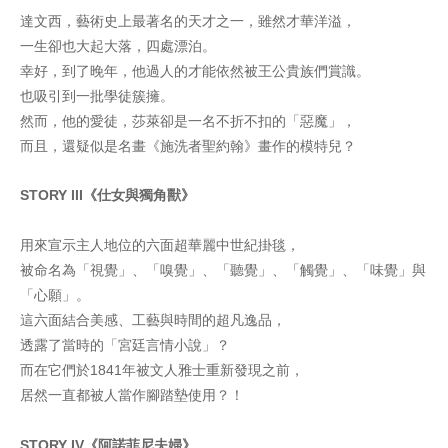
達文西，藝術史上最著名的天才之一，雖然才華洋溢，
一生卻也大起大落，四處漂泊。
幸好，到了晚年，他過人的才能依然被王公貴族們賞識。
也吸引到一批學徒簇擁。
然而，他的愛徒，莎萊卻是一名不折不扣的「惡魔」，
而且，還疑似是名畫《施洗者聖約翰》畫作的模特兒？
STORY III《仕女與獨角獸》
用來宣示主人地位的六面超華麗中世紀掛毯，
被命名為「視覺」、「嗅覺」、「聽覺」、「觸覺」、「味覺」與
「心願」。
這六面結合美感、工藝與時間的超凡逸品，
透露了當時的「宮廷言情小說」？
而在它們於1841年被文人雅士重新發現之前，
居然一直都被人當作腳踏墊使用？！
STORY IV《阿諾菲尼夫婦》