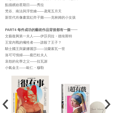
點描繽紛星期日——秀拉
梵谷、南法與浮世繪——鳶尾五月天
新世代肖像畫當紅炸子雞——克林姆的小女孩
PART4 每件成功的藝術作品背後都有一個⋯⋯
文藝復興第一夫人——伊莎貝拉・德埃斯特
王室內戰的犧牲者——誰殺了王子？
騎士國王與蒙娜麗莎——法蘭索瓦一世
洛可可情婦——龐巴杜夫人
哀怨的化學之父——拉瓦謝
小氣金主——歐仁・穆勒