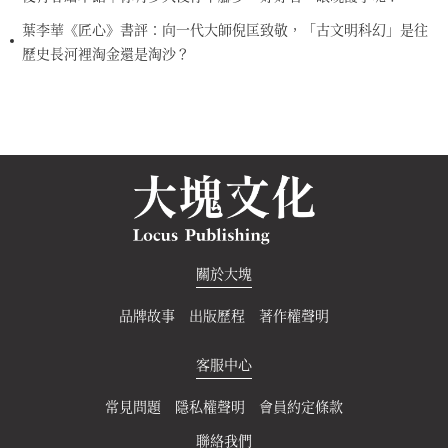
葉李華《匠心》書評：向一代大師倪匡致敬，「古文明科幻」是往
歷史長河裡淘金還是淘沙？
關於大塊
品牌故事
出版歷程
著作權聲明
客服中心
常見問題
隱私權聲明
會員約定條款
聯絡我們