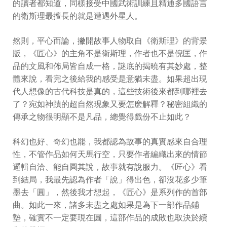
的讀者都知道，同樣接受中國武術訓練且精通多國語言
的衛斯理最擅長的就是遭遇外星人。
然則，平心而論，撇開故事人物取自《衛斯理》的背景
版，《匠心》的主角不是衛斯理，作者也不是倪匡，作
品的文風和佈局皆自成一格，謎底的揭曉有其妙處，整
體來說，看完之後給我的感受是意猶未盡。如果超出現
代人想像的古代科技是真的，這些技術後來都到哪裡去
了？宛如神蹟的超自然現象又要怎麽解釋？秘密組織的
傳承之物很明顯不是凡品，總覺得戲份不止如此？
科幻也好、奇幻也罷，我都認為故事的真實感來自合理
性，不管作品如何天馬行空，只要作者編織出來的情節
邏輯自洽、能自圓其說，故事就有說服力。《匠心》看
到結局，我最先認為作者「說」得出色，卻沒花多少筆
墨去「圓」，然後我才想起，《匠心》是系列作的首部
曲。如此一來，諸多未盡之處如果是為下一部作品鋪
墊，確實不一定要現在圓，這部作品的成敗也取決於續