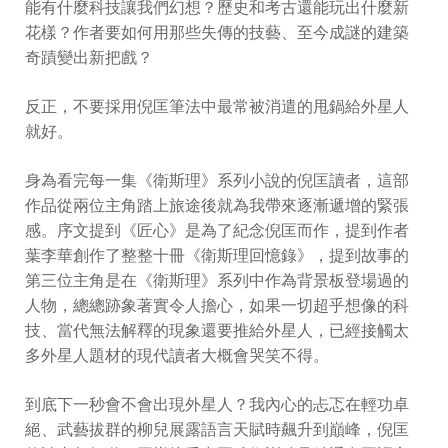
能有什麼科技讓我們幻想？歷史和考古還能玩出什麼新
花樣？作者要如何用那些失傳的技藝、至今成謎的建築
奇蹟變出新把戲？
反正，不要採用倪匡筆法中最常被消遣的甩鍋給外星人
就好。
身為看完每一集《衛斯理》系列小說的倪匡讀者，這部
作品從兩位主角踏上旅途後就為我帶來逐漸遞增的緊張
感。序文提到《匠心》是為了紀念倪匡而作，提到作者
葉李華創作了整整十冊《衛斯理回憶錄》，提到故事的
第三位主角是在《衛斯理》系列中作為背景板登場過的
人物，總總跡象著實令人擔心，如果一切超乎想像的科
技、當代無法解釋的現象還要推給外星人，已經接觸太
多外星人題材的現代讀者大概會哭笑不得。
到底下一秒會不會出現外星人？我內心的忐忑在輕功卓
絕、武藝拔群的柳兒展露語言天賦時飆升到巔峰，倪匡