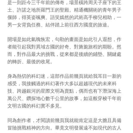
是一則距今三千年前的傳奇，場景橫跨周天子座下的王
土、許諾之地所羅門王的聖殿。精通機關術的青年男子
偃師，得英姿颯爽、語笑嫣然的武術高手柳兒相助，一
男一女背負任務、結伴踏上前往西方國度的旅途。
開場是如此氣魄恢宏，勾勒的畫面是如此引人遐想，作
者能引起我對異域古國的好奇、對旖旎旅程的期盼。然
而，對作品最大的挑戰，從來都是後續的鋪墊、關鍵處
的轉折、最後的收尾。
身為熱切的科幻迷，這部作品前幾頁就給我耳目一新的
感受，我接觸過的科幻著作大多以超越現代的未來科
技、跨越銀河的星際文明為賣點，偶而也有下潛深海上
萬公尺、鑽探地心數千公里的故事，如這般穿梭千年前
文明古國的科幻實不多見。
同為創作者，才閱讀前幾頁我就能肯定這是大膽且具備
冒險挑戰精神的方向。畢竟文明發展遠不如現代的古人