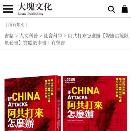
| 所有類別 |
書籍
>
人文科普
>
社會科學
>
阿共打來怎麼辦【聲臨實境限
量套書】實體紙本書＋有聲書