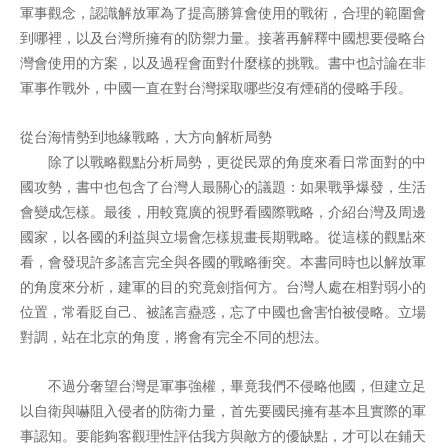
軍事觀念，認識解放軍為了提高勝算會使用的戰術，合理的範圍會
到哪裡，以及台灣所擁有的防禦力量。接著再解釋中國想要侵略台
灣會使用的方案，以及過程會面對什麼樣的挑戰。書中也討論在非
軍事作戰外，中國一直在對台灣採取哪些沒有煙硝的侵略手段。
從台海情勢到地緣戰略，大方向解析局勢
除了以戰略觀點分析局勢，更從民眾的角度來看日常面對的中
國攻勢，書中也包含了台灣人最關心的議題：如果戰爭爆發，生活
會變成怎樣。最後，用較寬廣的視野看國際戰略，介紹台灣及周邊
國家，以各國的利益與立場會怎樣規畫長期戰略。從這樣的觀點來
看，會發現許多謠言完全與各國的戰略衝突。本書同時也以解放軍
的角度來分析，建軍的目的究竟劍指何方。台灣人處在相對弱小的
位置，常看貶自己、被謠言蠱惑，忘了中國也會害怕被侵略。立場
對調，站在北京的角度，將會有完全不同的想法。
不過分奢望台灣是軍事強權，畢竟我們不侵略他國，但建立足
以自衛與嚇阻入侵者的防衛力量，首先要國民擁有基本且實際的軍
事認知。要能夠客觀理性評估我方與敵方的優缺點，才可以在鋪天