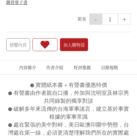
購買電子書
-
+
數量
預覽內頁
加入購物袋
內容簡介
作者介紹
好評推薦
目錄規格
●
實體紙本書＋有聲書優惠特價
●
有聲書由作者親自口播，外加與沈明室及林宗男
共同錄製的獨享對談
●
破解多年來流傳的台海軍事謠言，建立基於事實
根據的軍事常識
●
處在緊張的美中對峙，美日歐澳印圍中勢態，台
灣處在第一線，必須更清楚理解我們所在的實際處