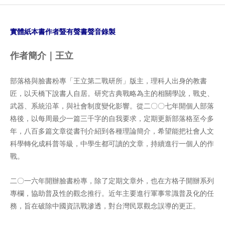
實體紙本書作者暨有聲書聲音錄製
作者簡介｜王立
部落格與臉書粉專「王立第二戰研所」版主，理科人出身的教書
匠，以天橋下說書人自居。研究古典戰略為主的相關學說，戰史、
武器、系統沿革，與社會制度變化影響。從二〇〇七年開個人部落
格後，以每周最少一篇三千字的自我要求，定期更新部落格至今多
年，八百多篇文章從書刊介紹到各種理論簡介，希望能把社會人文
科學轉化成科普等級，中學生都可讀的文章，持續進行一個人的作
戰。
二〇一六年開辦臉書粉專，除了定期文章外，也在方格子開辦系列
專欄，協助普及性的觀念推行。近年主要進行軍事常識普及化的任
務，旨在破除中國資訊戰滲透，對台灣民眾觀念誤導的更正。