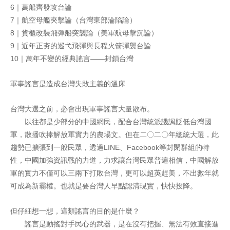
6｜萬船齊發攻台論
7｜航空母艦夾擊論（台灣東部淪陷論）
8｜貨櫃改裝飛彈船突襲論（美軍航母擊沉論）
9｜近年正夯的巡弋飛彈與長程火箭彈襲台論
10｜萬年不變的經典謠言——封鎖台灣
軍事謠言是造成台灣失敗主義的溫床
台灣大選之前，必會出現軍事謠言大量散布。
以往都是少部分的中國網民，配合台灣統派譏諷貶低台灣國
軍，散播吹捧解放軍實力的農場文。但在二〇二〇年總統大選，此
趨勢已擴張到一般民眾，透過LINE、Facebook等封閉群組的特
性，中國加強資訊戰的力道，力求讓台灣民眾普遍相信，中國解放
軍的實力不僅可以三兩下打敗台灣，更可以超英趕美，不出數年就
可成為新霸權。也就是要台灣人早點認清現實，快快投降。
但仔細想一想，這類謠言的目的是什麼？
謠言是動搖對手民心的武器，是在沒有把握、無法有效直接進