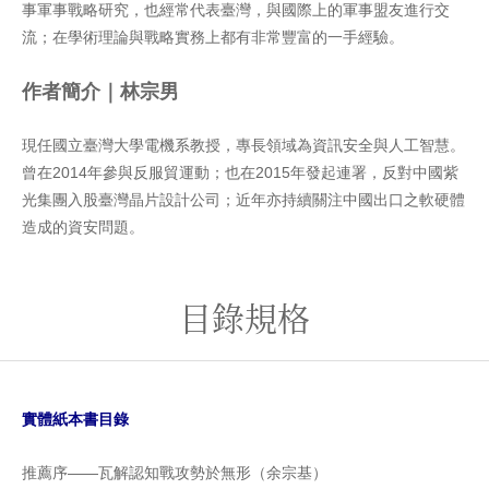
事軍事戰略研究，也經常代表臺灣，與國際上的軍事盟友進行交
流；在學術理論與戰略實務上都有非常豐富的一手經驗。
作者簡介｜林宗男
現任國立臺灣大學電機系教授，專長領域為資訊安全與人工智慧。
曾在2014年參與反服貿運動；也在2015年發起連署，反對中國紫
光集團入股臺灣晶片設計公司；近年亦持續關注中國出口之軟硬體
造成的資安問題。
目錄規格
實體紙本書目錄
推薦序——瓦解認知戰攻勢於無形（余宗基）