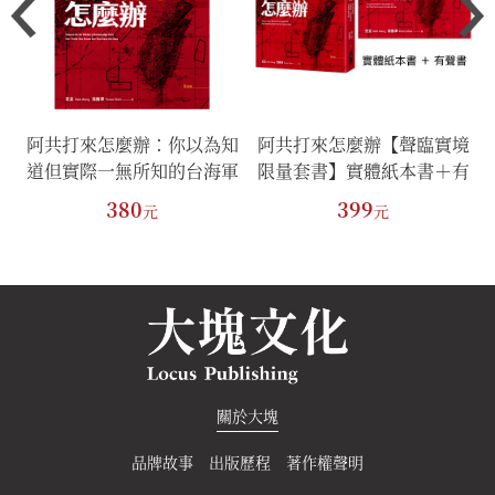
在
阿共打來怎麼辦：你以為知
阿共打來怎麼辦【聲臨實境
必
道但實際一無所知的台海軍
限量套書】實體紙本書＋有
思
事常識
聲書
380
399
元
元
關於大塊
品牌故事
出版歷程
著作權聲明