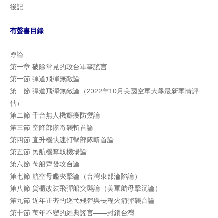
後記
有聲書目錄
導論
第一章 破除常見的攻台軍事謠言
第一節 彈道飛彈無敵論
第一節 彈道飛彈無敵論（2022年10月美國空軍大學最新軍情評
估）
第二節 千台無人機癱瘓防禦論
第三節 空降部隊奇襲斬首論
第四節 直升機快速打擊部隊斬首論
第五節 民航機奪取機場論
第六節 萬船齊發攻台論
第七節 航空母艦夾擊論（台灣東部淪陷論）
第八節 貨櫃改裝飛彈船突襲論（美軍航母擊沉論）
第九節 近年正夯的巡弋飛彈與長程火箭彈襲台論
第十節 萬年不變的經典謠言——封鎖台灣