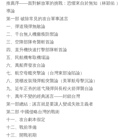
推薦序——面對解放軍的挑戰：恐懼來自於無知（林穎佑 ）
導論
第一部 破除常見的攻台軍事謠言
一、彈道飛彈無敵論
二、千台無人機癱瘓防禦論
三、空降部隊奇襲斬首論
四、直升機快速打擊部隊斬首論
五、民航機奪取機場論
六、萬船齊發攻台論
七、航空母艦夾擊論（台灣東部淪陷論）
八、貨櫃改裝飛彈船突襲論（美軍航母擊沉論）
九、近年正夯的巡弋飛彈與長程火箭彈襲台論
十、萬年不變的經典謠言——封鎖台灣
第一部總結：謠言就是要讓人變成失敗主義者
第二部 中國侵略台灣的戰術
十一、攻台劇本假定
十二、戰前準備
十三、開戰初期