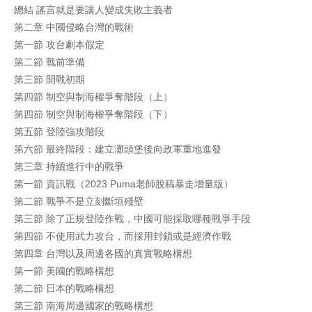
總結 謠言就是要讓人變成失敗主義者
第二章 中國侵略台灣的戰術
第一節 攻台劇本假定
第二節 戰前準備
第三節 開戰初期
第四節 制空與制海權爭奪階段（上）
第四節 制空與制海權爭奪階段（下）
第五節 登陸強攻階段
第六節 最終階段：建立灘頭堡後向政軍重地進發
第三章 持續進行中的戰爭
第一節 資訊戰（2023 Puma老師脫稿暴走增量版）
第二節 戰爭不是立刻斷垣殘壁
第三節 除了正規登陸作戰，中國可能採取哪種戰爭手段
第四節 不使用武力攻台，而採用封鎖或是經濟作戰
第四章 台灣以及周邊各國的真實戰略構想
第一節 美國的戰略構想
第二節 日本的戰略構想
第三節 南海周邊國家的戰略構想