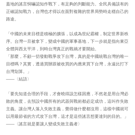
蓋地的謠言恫嚇認知作戰下，有足夠的判斷能力。全民具備該有的
正確認知戰力，台灣也才得以在面對複雜的世界局勢時走穩自己的
路途。
「中國的未來目標是積極的擴張，以成為世紀霸權，制定世界新秩
序。台灣一旦被拿下，變成中國的軍事基地，下一步就是指向東亞
全體與西太平洋，到時台灣真正的戰禍才要開始。
「那麼，不顧一切發動戰爭攻下台灣，真的是中國統戰台灣的唯一
目標嗎？其實，透過買辦跟被收買的內應來買下台灣，永遠比打下
台灣划算。」
——〈結語〉
「要先知道合理的手段，才會曉得該怎樣因應，不然老是用台灣必
敗的角度，去預設中國所有的武器與戰術都必定成功，這叫作失敗
主義。讓台灣人落入失敗主義，覺得做什麼都沒用，這樣中國就可
以用最節省的方式攻下台灣，這才是這些謠言想要達到的目的。」
——〈謠言就是要讓人變成失敗主義者〉