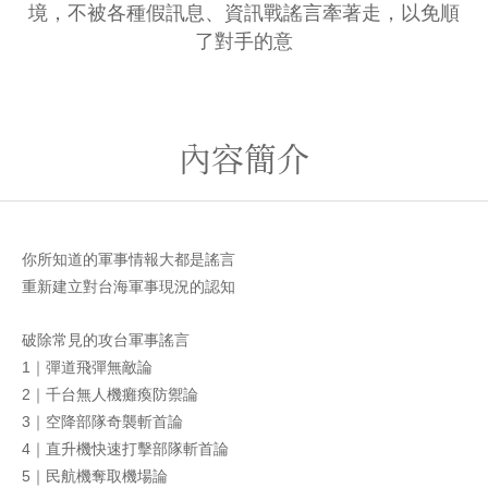
境，不被各種假訊息、資訊戰謠言牽著走，以免順
了對手的意
內容簡介
你所知道的軍事情報大都是謠言
重新建立對台海軍事現況的認知
破除常見的攻台軍事謠言
1｜彈道飛彈無敵論
2｜千台無人機癱瘓防禦論
3｜空降部隊奇襲斬首論
4｜直升機快速打擊部隊斬首論
5｜民航機奪取機場論