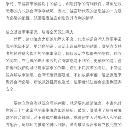
擊時，靠謠言來動搖對手的信心，創造打擊的有利條件，甚至想以
恐嚇的方式讓台灣乖乖就範。因此，謠言所代表的是造謠的一方沒
有必勝的把握，試圖透過謠言創造對其有利的情勢。
建立基礎軍事常識，培養全民認知戰力
然而，這些謠言之所以能歷久不衰，代表的是台灣人對軍事常
識的認知不足。更頭痛的是，政治上藍綠對抗的結果，讓雙方支持
者對於理應客觀面對的軍事議題，採取政治立場優先的態度。錯誤
的認知，在心戰的層面來說對台灣當然是不利的，更糟糕的是，會
影響到我們對國防建軍需求的判斷，產生不切實際的看法。不管是
認為解放軍無敵，台灣怎麼做都沒差，不如放棄軍備，還是反過來
覺得台灣必勝，所以武器亂買也沒差，這兩種想法都會危害到國家
安全。
要建立對台海狀況合理的判斷，就需要先釐清謠言。本書先針
對近三十年來常見的軍事謠言加以解析、破除，讓讀者了解各種謠
傳的攻台傳聞，若不是成功機率極低，就是需要天時地利人和的多
方配合，絕非所向披靡的神兵利器。透過破除謠言來建立較完整的