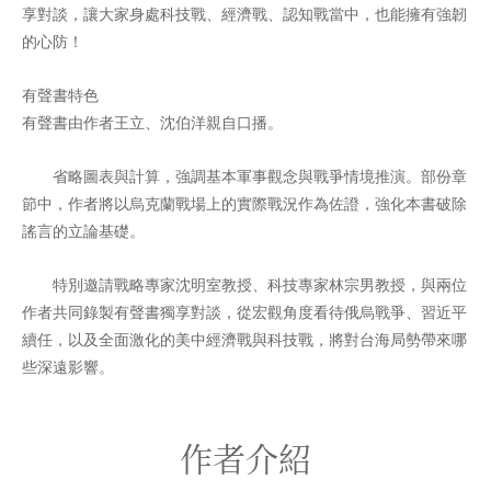
享對談，讓大家身處科技戰、經濟戰、認知戰當中，也能擁有強韌
的心防！
有聲書特色
有聲書由作者王立、沈伯洋親自口播。
省略圖表與計算，強調基本軍事觀念與戰爭情境推演。部份章
節中，作者將以烏克蘭戰場上的實際戰況作為佐證，強化本書破除
謠言的立論基礎。
特別邀請戰略專家沈明室教授、科技專家林宗男教授，與兩位
作者共同錄製有聲書獨享對談，從宏觀角度看待俄烏戰爭、習近平
續任，以及全面激化的美中經濟戰與科技戰，將對台海局勢帶來哪
些深遠影響。
作者介紹