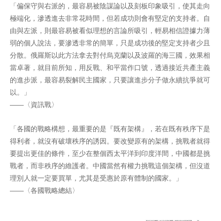
「偏保守與右派的，最容易被陰謀論以及刻板印象吸引，使其走向
極端化，滲透進去非常花時間，但若成功則會有堅定的支持者。自
由與左派，則最容易被看似理想的言論所吸引，輕易相信證據力薄
弱的個人說法，要滲透非常的簡單，只是成功後的堅定支持者少且
分散。俄羅斯以此方法拿去對付烏克蘭以及波羅的海三國，效果相
當卓著，就目前所知，用反戰、和平當作口號，透過接近共產主義
的進步派，最容易裂解民主國家，只要讓進步分子做永續抗爭就可
以。」
——〈資訊戰〉
「各國的戰略構想，最重要的是『既有架構』，若在既有秩序下是
得利者，就沒有破壞秩序的誘因。要改變原有的架構，挑戰者就得
要提出更佳的條件，至少在整個西太平洋到印度洋間，中國都是挑
戰者，而非秩序的維護者。中國當然有權力挑戰這個架構，但沒道
理別人就一定要買單，尤其是受惠於原有體制的國家。」
——〈各國戰略總結〉