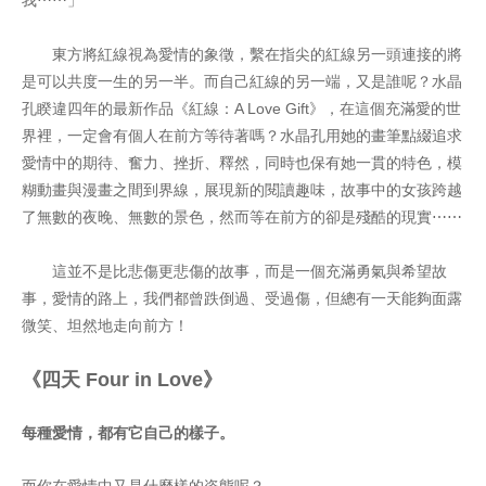
我⋯⋯」
東方將紅線視為愛情的象徵，繫在指尖的紅線另一頭連接的將
是可以共度一生的另一半。而自己紅線的另一端，又是誰呢？水晶
孔睽違四年的最新作品《紅線：A Love Gift》，在這個充滿愛的世
界裡，一定會有個人在前方等待著嗎？水晶孔用她的畫筆點綴追求
愛情中的期待、奮力、挫折、釋然，同時也保有她一貫的特色，模
糊動畫與漫畫之間到界線，展現新的閱讀趣味，故事中的女孩跨越
了無數的夜晚、無數的景色，然而等在前方的卻是殘酷的現實⋯⋯
這並不是比悲傷更悲傷的故事，而是一個充滿勇氣與希望故
事，愛情的路上，我們都曾跌倒過、受過傷，但總有一天能夠面露
微笑、坦然地走向前方！
《四天 Four in Love》
每種愛情，都有它自己的樣子。