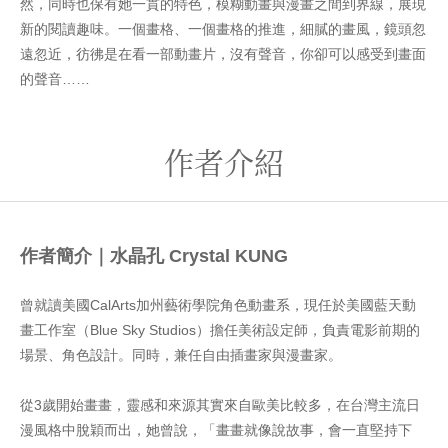
然，同時也保有她一貫的特色，模糊動畫與漫畫之間到界線，展現
新的閱讀趣味。一個畫格、一個畫格的推進，細膩的畫風，鏡頭忽
遠忽近，彷彿是在看一部動畫片，沒有聲音，你卻可以感受到畫面
的聲音……
作者介紹
作者簡介｜水晶孔
Crystal KUNG
曾就讀美國CalArts加州藝術學院角色動畫系，現任於美國藍天動
畫工作室（Blue Sky Studios）擔任美術設定師，負責電影前期的
場景、角色設計。同時，兼任自由插畫家與漫畫家。
從3歲開始畫畫，靈感和來源其實來自歐美比較多，在台灣主流日
漫風格中脫穎而出，她曾說，「畫畫就像說故事，會一直堅持下