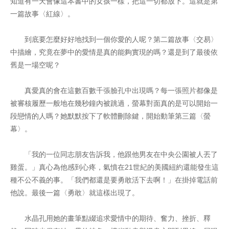
知道有一天會像這本書中的女孩一樣，把這一切都放下。這就是第
一篇故事〈紅線〉。
到底要怎麼好好地找到一個你愛的人呢？第二篇故事〈交易〉
中描繪，究竟在夢中的愛情是真的能夠實現的嗎？還是到了最後依
舊是一場空呢？
真愛真的會在這數百數千張臉孔中出現嗎？每一張照片都像是
被審核履歷一般地在幾秒鐘內被跳過，螢幕對面真的是可以開始一
段戀情的人嗎？她默默按下了軟體刪除鍵，開始動筆第三篇〈螢
幕〉。
「我的一位同志朋友告訴我，他跟他男友在中央公園被人丟了
雞蛋。」真心為他感到心疼，氣憤在21世紀的美國紐約還能發生這
種不公不義的事。「我們都還是要勇敢活下去啊！」在掛掉電話前
他說。最後一篇〈勇敢〉就這樣出現了。
水晶孔用她的畫筆點綴追求愛情中的期待、奮力、挫折、釋