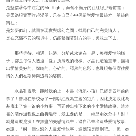
而你在愛情中又是什麼樣的姿態呢？
是堅信著命中注定的Mr. Right，而奮不顧身的往紅線那端前進；
是因為現實而收起渴望，只在自己心中保留對愛情最純粹、單純的
嚮往；
是如夢似幻，試圖在現實與虛幻之間，找尋自己的完美情人；
是在充滿不安的環境中，仍能緊握著對方的手，勇敢走下去。
那些等待、相遇、錯過、分離或永遠在一起，每種愛情的樣
子，都是每個人透過「愛」所展現的模樣。水晶孔透過畫筆，描繪
出愛情美好的、朦朧的、心碎的、釋然的色彩，也展現每個嚮往愛
情的人們在期待與追尋的姿態。
水晶孔表示，距離我的上一本書《流浪小孩》已經是四年前的
事了！曾經在學校做了一部以紅線為主題的短片，因此決定以此為
基底出了第一篇的小故事，再延伸出接下來的小小愛情故事。這本
書的製作過程也是曲折離奇，最主要的是……經歷兩次分手！對！
就是這麼崩潰！在無盡的失戀情緒中，逼自己畫出這些愛情故事。
她說，「叫一個失戀的人畫愛情故事，這應該是酷刑吧。」但，她