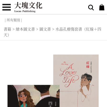
| 所有類別 |
書籍
>
繪本圖文書
>
圖文書
>
水晶孔療傷套書（紅線＋四
天）