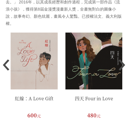
去。」 2016年，以其成長經歷和創作過程，完成第一部作品《流
浪小孩》，獲得第8屆金漫獎漫畫新人獎，全書無對白的圖像小
說，故事奇幻、顏色炫麗，畫風令人驚豔。已授權法文、義大利版
權。
紅線：A Love Gift
四天 Four in Love
600
480
元
元