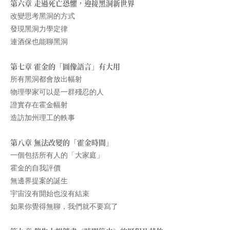
第六章 走過死亡恐懼，迎接黑洞新世界
改變思考黑洞的方式
發現黑洞力學定律
連酒保也能聊黑洞
第七章 霍金的「圖像語言」有大用
所有黑洞都會放出幅射
物理學家可以是一群殘忍的人
證實存在霍金幅射
造訪加州理工的軼事
第八章 無法改變的「霍金時間」
一個包括所有人的「大家庭」
霍金的自我評價
無邊界提案的誕生
宇宙沒有開始也沒有結束
如果你覺得無聊，我們就不要寫了