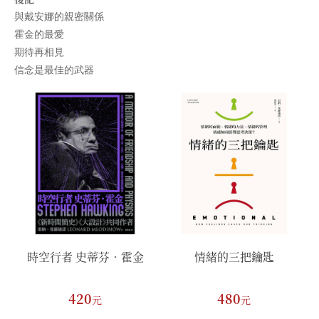
與戴安娜的親密關係
霍金的最愛
期待再相見
信念是最佳的武器
時空行者 史蒂芬．霍金
情緒的三把鑰匙
420
480
元
元