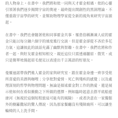
的人物身上。在書中，我們將和他一同與天才霍金相遇，他的心靈
引領著我們逐步揭開宇宙的奧祕，最終提出開創性的黑洞理論，不
僅重啟宇宙學的研究，並幫助物理學家從全新的視角來研究宇宙源
起。
在書中，我們也會隨著他和同事霍金共事，罹患俗稱漸凍人症的霍
金只能以每分鐘六個字的速度進行交談，但是霍金卻從不吝於多花
力氣，這讓彼此的談話充滿了幽默與智趣。在書中，我們也將和作
者一起，與好友霍金相知相交，親近這位只需透過皺眉、微笑，或
只是簡單地揚起眉毛便足以表達出千言萬語的好朋友。
曼羅迪諾帶我們進入霍金的家與研究室，跟在霍金身邊一齊享受他
所喜愛的美酒與咖哩；分享他對愛情、死亡與殘疾的感覺；以及處
理深刻的哲學與物理問題。無論是描述霍金對工作的熱愛，還是展
示他如何在看似衝動之下所做的選擇，例如臨時起意去搭平底船遊
康河（無視於這個短程旅途可能有的風險），或者決意在一家餐館
外的樹籬撒尿的驚人傳說，因為那家餐廳沒有殘障廁所，可以讓坐
輪椅的人上洗手間。