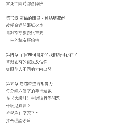
當死亡隨時都會降臨
第三章 關係的開展、連結與羈絆
改變命運的那班火車
選對指導教授很重要
一生的摯友羅伯特
第四章 宇宙如何開始？我們為何存在？
質疑固有的假設及信仰
從跟別人不同的方向出發
第五章 超越時空的想像力
每分鐘六個字的等待遊戲
在《大設計》中討論哲學問題
什麼是真實？
哲學為什麼死了？
揉合理論矛盾