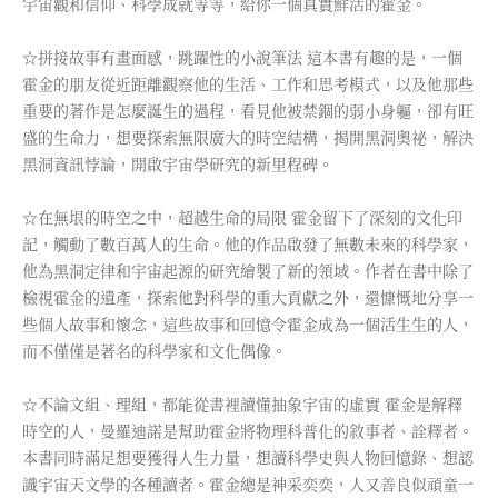
宇宙觀和信仰、科學成就等等，給你一個真實鮮活的霍金。
☆拼接故事有畫面感，跳躍性的小說筆法 這本書有趣的是，一個
霍金的朋友從近距離觀察他的生活、工作和思考模式，以及他那些
重要的著作是怎麼誕生的過程，看見他被禁錮的弱小身軀，卻有旺
盛的生命力，想要探索無限廣大的時空結構，揭開黑洞奧祕，解決
黑洞資訊悖論，開啟宇宙學研究的新里程碑。
☆在無垠的時空之中，超越生命的局限 霍金留下了深刻的文化印
記，觸動了數百萬人的生命。他的作品啟發了無數未來的科學家，
他為黑洞定律和宇宙起源的研究繪製了新的領域。作者在書中除了
檢視霍金的遺產，探索他對科學的重大貢獻之外，還慷慨地分享一
些個人故事和懷念，這些故事和回憶令霍金成為一個活生生的人，
而不僅僅是著名的科學家和文化偶像。
☆不論文組、理組，都能從書裡讀懂抽象宇宙的虛實 霍金是解釋
時空的人，曼羅迪諾是幫助霍金將物理科普化的敘事者、詮釋者。
本書同時滿足想要獲得人生力量，想讀科學史與人物回憶錄、想認
識宇宙天文學的各種讀者。霍金總是神采奕奕，人又善良似頑童一