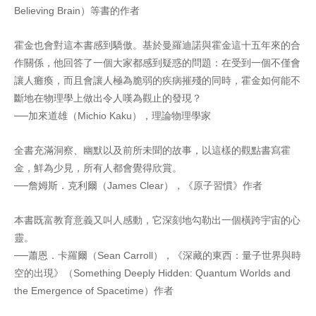
Believing Brain）等書的作者
霍金也會對這本書感到驕傲。基於曼羅迪諾與霍金這十五年來的合
作關係，他回答了一個大家都感到疑惑的問題：在受到一個不僅會
讓人癱瘓，而且會讓人極為脆弱的疾病摧殘的同時，霍金如何能不
斷地在物理學上做出令人嘆為觀止的發現？
──加來道雄（Michio Kaku），理論物理學家
全書充滿洞察、幽默以及前所未聞的故事，以這樣的觀點書寫霍
金，鮮為少見，所有人都會覺得欣賞。
──詹姆斯．克利爾（James Clear），《原子習慣》作者
本書既富教育意義又叫人感動，它深刻地勾勒出一個橫跨宇宙的心
靈。
──蕭恩．卡羅爾（Sean Carroll），《深藏的東西：量子世界與時
空的出現》（Something Deeply Hidden: Quantum Worlds and
the Emergence of Spacetime）作者