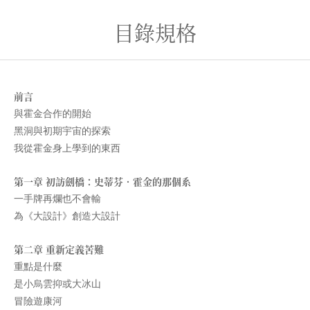
目錄規格
前言
與霍金合作的開始
黑洞與初期宇宙的探索
我從霍金身上學到的東西
第一章 初訪劍橋：史蒂芬．霍金的那個系
一手牌再爛也不會輸
為《大設計》創造大設計
第二章 重新定義苦難
重點是什麼
是小烏雲抑或大冰山
冒險遊康河