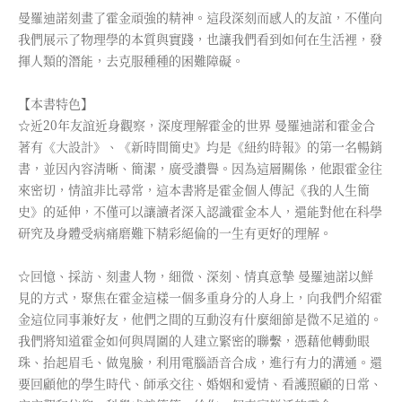
曼羅迪諾刻畫了霍金頑強的精神。這段深刻而感人的友誼，不僅向
我們展示了物理學的本質與實踐，也讓我們看到如何在生活裡，發
揮人類的潛能，去克服種種的困難障礙。
【本書特色】
☆近20年友誼近身觀察，深度理解霍金的世界 曼羅迪諾和霍金合
著有《大設計》、《新時間簡史》均是《紐約時報》的第一名暢銷
書，並因內容清晰、簡潔，廣受讚譽。因為這層關係，他跟霍金往
來密切，情誼非比尋常，這本書將是霍金個人傳記《我的人生簡
史》的延伸，不僅可以讓讀者深入認識霍金本人，還能對他在科學
研究及身體受病痛磨難下精彩絕倫的一生有更好的理解。
☆回憶、採訪、刻畫人物，細微、深刻、情真意摯 曼羅迪諾以鮮
見的方式，聚焦在霍金這樣一個多重身分的人身上，向我們介紹霍
金這位同事兼好友，他們之間的互動沒有什麼細節是微不足道的。
我們將知道霍金如何與周圍的人建立緊密的聯繫，憑藉他轉動眼
珠、抬起眉毛、做鬼臉，利用電腦語音合成，進行有力的溝通。還
要回顧他的學生時代、師承交往、婚姻和愛情、看護照顧的日常、