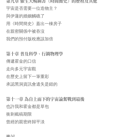
第九章 催生大暢銷書《時間簡史》的歷程及其他
宇宙是否需要一位造物主？
與伊蓮的婚姻觸礁了
用《時間簡史》蓋出一棟房子
在親密關係中被吞沒
我們的預付版稅應該加倍
第十章 普及科學、行銷物理學
傳遞霍金的口信
走向多元宇宙觀
在歷史上留下一筆重彩
承認黑洞資訊會遺失是錯的
第十一章 為自上而下的宇宙論奮戰到最後
也許我和霍金都是草包
衝刺截稿期限
曾經的親密終歸平淡
後記