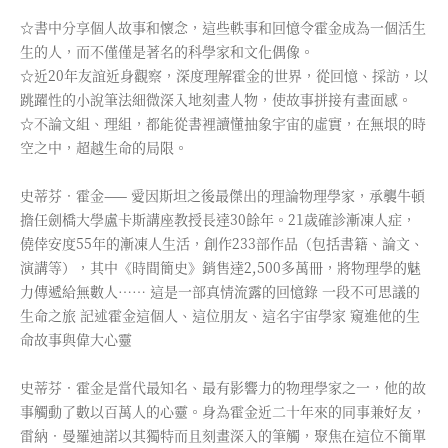
☆書中分享個人故事和懷念，這些軼事和回憶令霍金成為一個活生
生的人，而不僅僅是著名的科學家和文化偶像。
☆近20年友誼近身觀察，深度理解霍金的世界，從回憶、採訪，以
跳躍性的小說筆法細微深入地刻畫人物，使故事拼接有畫面感。
☆不論文組、理組，都能從書裡讀懂抽象宇宙的虛實，在無垠的時
空之中，超越生命的局限。
史蒂芬．霍金—— 愛因斯坦之後最傑出的理論物理學家，承襲牛頓
擔任劍橋大學盧卡斯講座教授長達30餘年。21歲確診漸凍人症，
僥倖安度55年的漸凍人生活，創作233部作品（包括書籍、論文、
演講等），其中《時間簡史》銷售達2,500多萬冊，將物理學的魅
力傳遞給無數人…… 這是一部真情流露的回憶錄 一段不可思議的
生命之旅 記述霍金這個人、這位朋友、這名宇宙學家 窺進他的生
命故事與偉大心靈
史蒂芬．霍金是當代最知名、最有影響力的物理學家之一，他的故
事觸動了數以百萬人的心靈。身為霍金近二十年來的同事兼好友，
雷納．曼羅迪諾以其獨特而且刻畫深入的筆觸，聚焦在這位不簡單