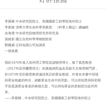
李羅權 中央研究院院士、美國國家工程學院海外院士
李家維 清華大學生命科學系教授、《科學人雜誌》總編輯
余海禮 中央研究院物理研究所研究員
孫維新 國立自然科學博物館館長
鄭國威 泛科知識公司知識長
一致推薦
我於1970年進入加州理工學院攻讀物理博士，修了索恩教授
（2017年諾貝爾獎得主）的廣義相對論及高能天文物理兩門課，
於1973年見到索恩教授邀請來訪的霍金教授。作者在本書中回憶
與霍金相處的時光，細數霍金生命中的亮點，可以得知黑洞與初期
宇宙是讓霍金著迷的兩個主題，可以得知霍金的原創想法從何而
來。
——李羅權，中央研究院院士、美國國家工程學院海外院士