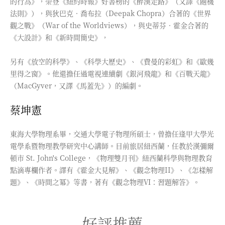
的行為》，榮登《紐約時報》好書榜的《醉漢走路》（又譯《隨機
法則》），與狄巴克．喬布拉（Deepak Chopra）合著的《世界
觀之戰》（War of the Worldviews），與史蒂芬．霍金合著的
《大設計》和《新時間簡史》，
另有《放空的科學》、《科學大歷史》、《費曼的彩虹》和《歐幾
里得之窗》。他還擔任過電視連續劇《銀河飛龍》和《百戰天龍》
（MacGyver，又譯《馬蓋先》）的編劇。
蔡坤憲
東海大學物理系畢，交通大學電子物理所碩士，曾擔任逢甲大學光
電學系暨物理教學研究中心講師。目前旅居紐西蘭，任教於漢彌爾
頓市 St. John's College，《物理雙月刊》紐西蘭科學與物理教育
點滴專欄作者。譯有《霍金大見解》、《觀念物理II》、《怎樣解
題》、《時間之冪》等書，著有《觀念物理Ⅵ：習題解答》。
好評推薦