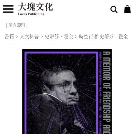
| 所有類別 |
書籍
>
人文科普
>
史蒂芬．霍金
>
時空行者 史蒂芬．霍金