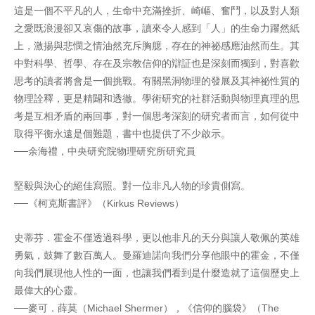
這是一個不平凡的人，生命中充滿挫折、崎嶇、奮鬥，以及對人類
之愛既浪漫卻又哀傷的故事，讀來令人感到「人」的生命力躍然紙
上，激揚與悲憫之情油然充斥胸臆，存在的神祕感應油然而生。其
中對科學、哲學、存在及宗教信仰的辯証也是深刻而獨到，對喜歡
思考的讀者將會是一個挑戰。有關黑洞物理的發展及其神祕性質的
物理詮釋，更是精闢和透徹。學術研究的社群活動與物理真理的思
考是互相矛盾的兩回事，對一個思考深刻的研究者而言，如何從中
取得平衡永遠是個難題，書中也提供了不少啟示。
──余海禮，中央研究院物理研究所研究員
堅毅與決心的絕佳寫照。對一位非凡人物的珍貴側寫。
──《柯克斯書評》（Kirkus Reviews）
史蒂芬．霍金不僅透過科學，更以他非凡的天分與讓人敬佩的英雄
勇氣，鼓舞了數百萬人。曼羅迪諾向我們分享他眼中的霍金，不僅
向我們展現他人性的一面，也讓我們看到是什麼造就了這個歷史上
最偉大的心靈。
──麥可．薛莫（Michael Shermer），《信仰的腦袋》（The