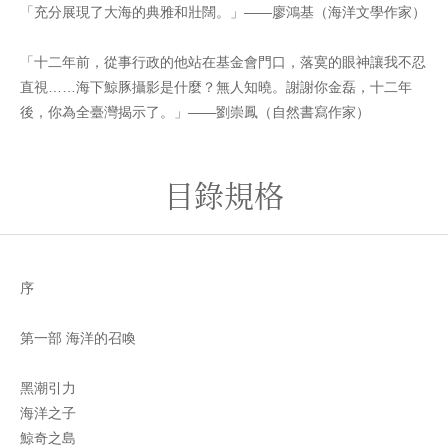
「充分展現了大海的典雅和壯闊。」——廖鴻基（海洋文學作家）
「十二年前，從事行政的他站在基金會門口，落寞的眼神讓我不忍
直視……海下鯨豚攝影是什麼？無人知曉。謝謝你金磊，十二年
後，你為全臺灣揭示了。」——劉崇鳳（自然書寫作家）
目錄規格
序
第一部 海洋的召喚
黑潮引力
海洋之子
鯨奇之島