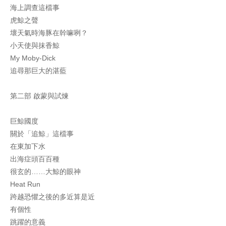
海上調查這檔事
虎鯨之聲
壞天氣時海豚在幹嘛咧？
小天使與抹香鯨
My Moby-Dick
追尋那巨大的湛藍
第二部 啟蒙與試煉
巨鯨國度
關於「追鯨」這檔事
在東加下水
出海症頭百百種
很玄的……大鯨的眼神
Heat Run
跨越恐懼之後的多近算是近
有個性
跳躍的意義