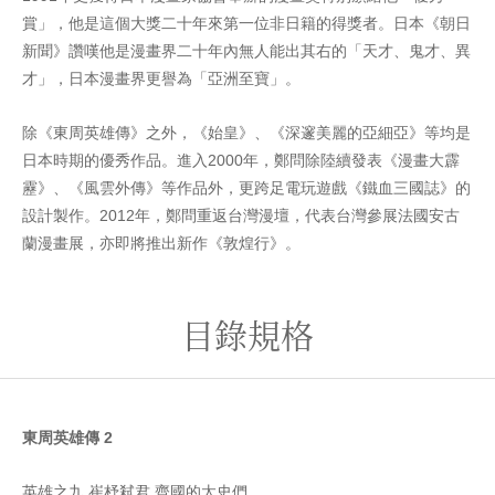
賞」，他是這個大獎二十年來第一位非日籍的得獎者。日本《朝日
新聞》讚嘆他是漫畫界二十年內無人能出其右的「天才、鬼才、異
才」，日本漫畫界更譽為「亞洲至寶」。
除《東周英雄傳》之外，《始皇》、《深邃美麗的亞細亞》等均是
日本時期的優秀作品。進入2000年，鄭問除陸續發表《漫畫大霹
靂》、《風雲外傳》等作品外，更跨足電玩遊戲《鐵血三國誌》的
設計製作。2012年，鄭問重返台灣漫壇，代表台灣參展法國安古
蘭漫畫展，亦即將推出新作《敦煌行》。
目錄規格
東周英雄傳
2
英雄之九 崔杼弒君 齊國的太史們