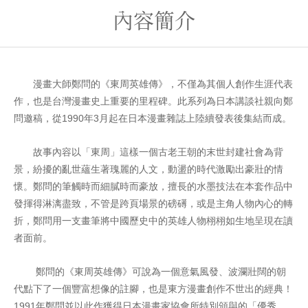
內容簡介
漫畫大師鄭問的《東周英雄傳》，不僅為其個人創作生涯代表
作，也是台灣漫畫史上重要的里程碑。此系列為日本講談社親向鄭
問邀稿，從1990年3月起在日本漫畫雜誌上陸續發表後集結而成。
故事內容以「東周」這樣一個古老王朝的末世封建社會為背
景，紛擾的亂世蘊生著瑰麗的人文，動盪的時代激勵出豪壯的情
懷。鄭問的筆觸時而細膩時而豪放，擅長的水墨技法在本套作品中
發揮得淋漓盡致，不管是跨頁場景的磅礡，或是主角人物內心的轉
折，鄭問用一支畫筆將中國歷史中的英雄人物栩栩如生地呈現在讀
者面前。
鄭問的《東周英雄傳》可說為一個意氣風發、波瀾壯闊的朝
代點下了一個豐富想像的註腳，也是東方漫畫創作不世出的經典！
1991年鄭問並以此作獲得日本漫畫家協會所特別頒與的「優秀