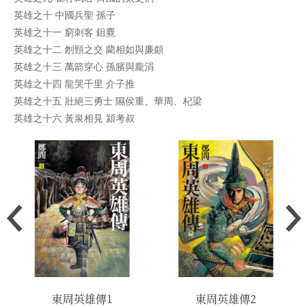
英雄之十 中國兵聖 孫子
英雄之十一 窮刺客 鉏麑
英雄之十二 刎頸之交 藺相如與廉頗
英雄之十三 萬箭穿心 孫臏與龐涓
英雄之十四 龍哭千里 介子推
英雄之十五 壯絕三勇士 隰侯重、華周、杞梁
英雄之十六 黃泉相見 潁考叔
東周英雄傳1
東周英雄傳2