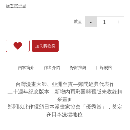
購買電子書
-
+
數量
加入購物袋
內容簡介
作者介紹
好評推薦
目錄規格
台灣漫畫大師、亞洲至寶—鄭問經典代表作
二十週年紀念版本，新增內頁彩圖與舊版未收錄精
采畫面
鄭問以此作獲頒日本漫畫家協會「優秀賞」，奠定
在日本漫壇地位