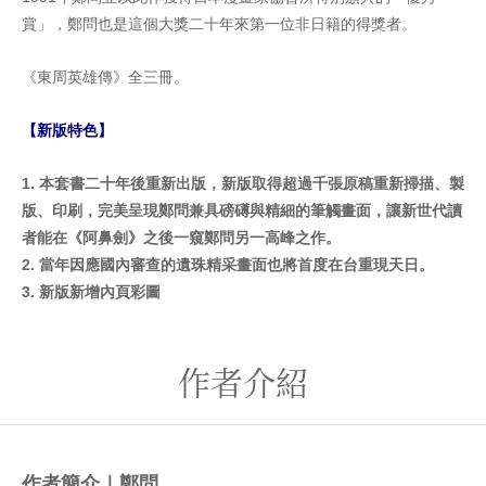
賞」，鄭問也是這個大獎二十年來第一位非日籍的得獎者。
《東周英雄傳》全三冊。
【新版特色】
1.
本套書二十年後重新出版，新版取得超過千張原稿重新掃描、製
版、印刷，完美呈現鄭問兼具磅礡與精細的筆觸畫面
，讓新世代讀
者能在《阿鼻劍》之後一窺鄭問另一高峰之作。
2.
當年因應國內審查的遺珠精采畫面也將首度在台重現天日。
3.
新版新增內頁彩圖
作者介紹
作者簡介｜鄭問