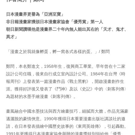
日本漫畫界更譽為「亞洲至寶」
非日籍漫畫家獲頒日本漫畫家協會「優秀賞」第一人
朝日新聞讚嘆他是漫畫界二十年內無人能出其右的「天才、鬼才、
異才」
「漫畫之於我就像孵蛋，孵一窩各式各樣的蛋。」/ 鄭問
鄭問，本名鄭進文，1958年生，復興商工畢業。早年曾在十二家
設計公司任職，後來自行成立室內設計公司。1984年在台灣《時
報周刊》上發表第一篇漫畫作品《戰士黑豹》，開啟漫畫創作生
涯。獲得好評後又發表了《鬥神》及以《史記》中的〈刺客列傳〉
為題材的水墨手繪漫畫《刺客列傳》。
畫風融合中國水墨技法與西方繪畫技巧，細膩而大膽，作品充滿豪
邁灑脫的豪情俠意。1990年獲得日本重要漫畫出版社講談社的邀
請，在日本發表描繪中國歷史故事的《東周英雄傳》，引起轟動。
1991年更獲得日本漫畫家協會舉辦的漫畫獎特別頒給他「優秀