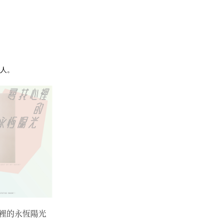
人。
裡的永恆陽光
看不見的光