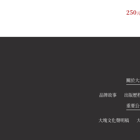
380
250
元
關於大
品牌故事
出版歷
重要公
大塊文化聲明稿