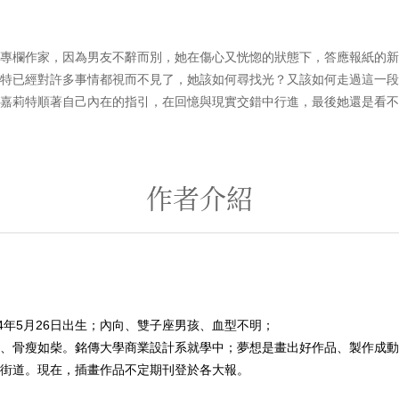
欄作家，因為男友不辭而別，她在傷心又恍惚的狀態下，答應報紙的新
特已經對許多事情都視而不見了，她該如何尋找光？又該如何走過這一段
嘉莉特順著自己內在的指引，在回憶與現實交錯中行進，最後她還是看不
作者介紹
84年5月26日出生；內向、雙子座男孩、血型不明；
、骨瘦如柴。銘傳大學商業設計系就學中；夢想是畫出好作品、製作成動
街道。現在，插畫作品不定期刊登於各大報。