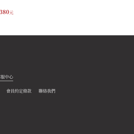
380
250
元
元
客服中心
會員約定條款
聯絡我們