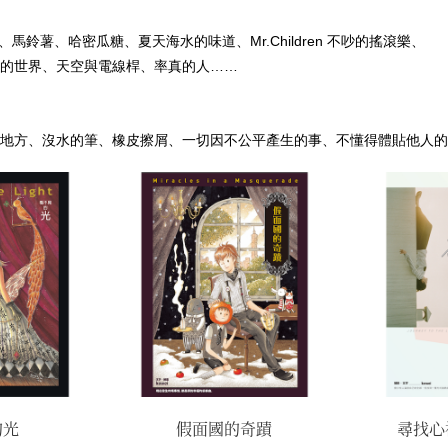
、馬鈴薯、哈密瓜糖、夏天海水的味道、Mr.Children 不吵的搖滾樂、
的世界、天空與電線桿、率真的人……
地方、沒水的筆、橡皮擦屑、一切因不公平產生的事、不懂得體貼他人的
的光
假面國的奇蹟
尋找心