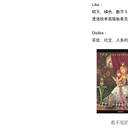
Like：
晴天、橘色、數字 5
透過校車遮陽板看見
Dislike：
盲從、社交、人多的
尋找心裡的永恆陽光
看不見