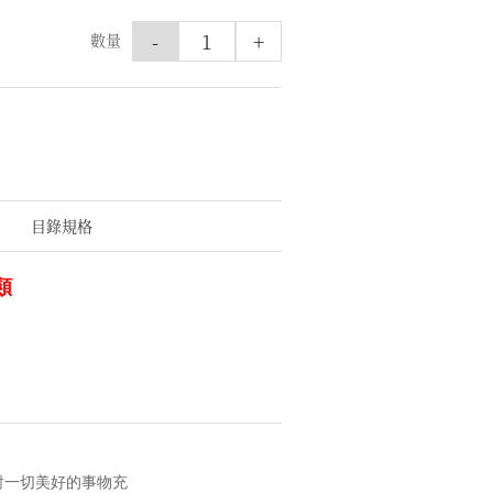
-
+
數量
目錄規格
類
對一切美好的事物充