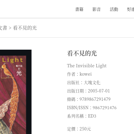
書籍
影音
活動
好
文書
>
看不見的光
看不見的光
The Invisible Light
作者：kowei
出版社：大塊文化
出版日期：2005-07-01
條碼：9789867291479
ISBN/ISSN：9867291476
系列名稱：ED3
定價：250元