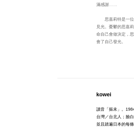
滿感謝……
思嘉莉特是一位專
見光。憂鬱的思嘉莉
命自己會做決定，思
會了自己發光。
kowei
讀音「摳未」。19
台灣／台北人；臉白
並且踏遍日本的每條