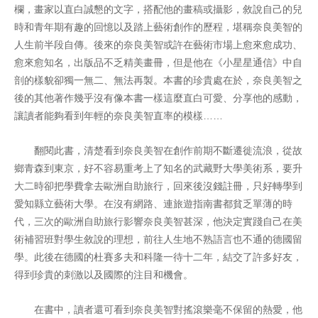
欄，畫家以直白誠懇的文字，搭配他的畫稿或攝影，敘說自己的兒
時和青年期有趣的回憶以及踏上藝術創作的歷程，堪稱奈良美智的
人生前半段自傳。後來的奈良美智或許在藝術市場上愈來愈成功、
愈來愈知名，出版品不乏精美畫冊，但是他在《小星星通信》中自
剖的樣貌卻獨一無二、無法再製。本書的珍貴處在於，奈良美智之
後的其他著作幾乎沒有像本書一樣這麼直白可愛、分享他的感動，
讓讀者能夠看到年輕的奈良美智直率的模樣……
翻閱此書，清楚看到奈良美智在創作前期不斷遷徙流浪，從故
鄉青森到東京，好不容易重考上了知名的武藏野大學美術系，要升
大二時卻把學費拿去歐洲自助旅行，回來後沒錢註冊，只好轉學到
愛知縣立藝術大學。在沒有網路、連旅遊指南書都貧乏單薄的時
代，三次的歐洲自助旅行影響奈良美智甚深，他決定實踐自己在美
術補習班對學生敘說的理想，前往人生地不熟語言也不通的德國留
學。此後在德國的杜賽多夫和科隆一待十二年，結交了許多好友，
得到珍貴的刺激以及國際的注目和機會。
在書中，讀者還可看到奈良美智對搖滾樂毫不保留的熱愛，他