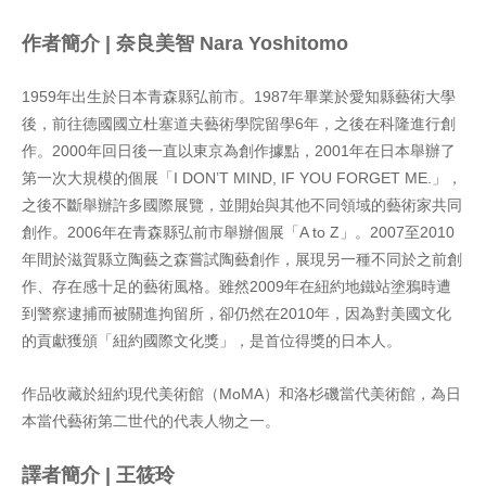
作者簡介 | 奈良美智 Nara Yoshitomo
1959年出生於日本青森縣弘前市。1987年畢業於愛知縣藝術大學
後，前往德國國立杜塞道夫藝術學院留學6年，之後在科隆進行創
作。2000年回日後一直以東京為創作據點，2001年在日本舉辦了
第一次大規模的個展「I DON’T MIND, IF YOU FORGET ME.」，
之後不斷舉辦許多國際展覽，並開始與其他不同領域的藝術家共同
創作。2006年在青森縣弘前市舉辦個展「A to Z」。2007至2010
年間於滋賀縣立陶藝之森嘗試陶藝創作，展現另一種不同於之前創
作、存在感十足的藝術風格。雖然2009年在紐約地鐵站塗鴉時遭
到警察逮捕而被關進拘留所，卻仍然在2010年，因為對美國文化
的貢獻獲頒「紐約國際文化獎」，是首位得獎的日本人。
作品收藏於紐約現代美術館（MoMA）和洛杉磯當代美術館，為日
本當代藝術第二世代的代表人物之一。
譯者簡介 | 王筱玲