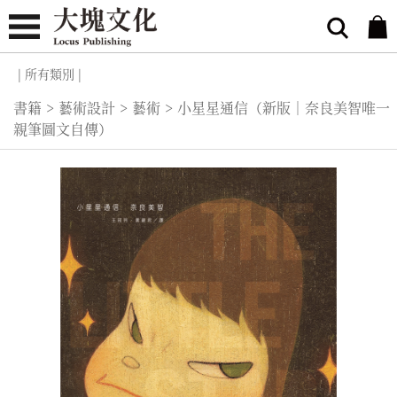
| 所有類別 |
書籍
>
藝術設計
>
藝術
>
小星星通信（新版｜奈良美智唯一
親筆圖文自傳）