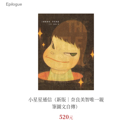
Epilogue
良美智唯一親
小星星通信（新版｜奈良美智唯一親
小星星通信
）
筆圖文自傳）
520
元