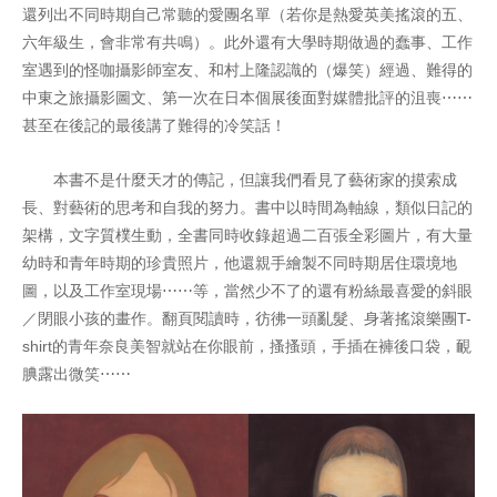
還列出不同時期自己常聽的愛團名單（若你是熱愛英美搖滾的五、
六年級生，會非常有共鳴）。此外還有大學時期做過的蠢事、工作
室遇到的怪咖攝影師室友、和村上隆認識的（爆笑）經過、難得的
中東之旅攝影圖文、第一次在日本個展後面對媒體批評的沮喪⋯⋯
甚至在後記的最後講了難得的冷笑話！
本書不是什麼天才的傳記，但讓我們看見了藝術家的摸索成
長、對藝術的思考和自我的努力。書中以時間為軸線，類似日記的
架構，文字質樸生動，全書同時收錄超過二百張全彩圖片，有大量
幼時和青年時期的珍貴照片，他還親手繪製不同時期居住環境地
圖，以及工作室現場⋯⋯等，當然少不了的還有粉絲最喜愛的斜眼
／閉眼小孩的畫作。翻頁閱讀時，彷彿一頭亂髮、身著搖滾樂團T-
shirt的青年奈良美智就站在你眼前，搔搔頭，手插在褲後口袋，靦
腆露出微笑⋯⋯