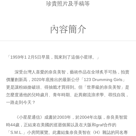
珍貴照片及手稿等
內容簡介
「1959年1 2月5日早晨，我來到了這個小星球。」
深受台灣人喜愛的奈良美智，藝術作品在全球炙手可熱，拍賣
價屢創新高，2020年底推出的最新公仔「123 Drumming Girls」
更是讓粉絲搶破頭、得抽籤才買得到。但「世界級的奈良美智」是
怎麼度過他的兒時歲月、青年時期、赴異鄉流浪求學、尋找自我，
一路走到今天？
​《小星星通信》成書於2003年，於2004年出版，奈良美智當
時44歲，正結束在美國的巡迴個展以及在大阪和graf合作的
「S.M.L.」小房間展覽。此書結集奈良美智在《H》雜誌的同名專