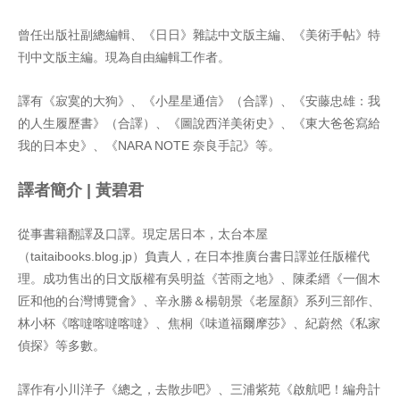
曾任出版社副總編輯、《日日》雜誌中文版主編、《美術手帖》特
刊中文版主編。現為自由編輯工作者。
譯有《寂寞的大狗》、《小星星通信》（合譯）、《安藤忠雄：我
的人生履歷書》（合譯）、《圖說西洋美術史》、《東大爸爸寫給
我的日本史》、《NARA NOTE 奈良手記》等。
譯者簡介 | 黃碧君
從事書籍翻譯及口譯。現定居日本，太台本屋
（taitaibooks.blog.jp）負責人，在日本推廣台書日譯並任版權代
理。成功售出的日文版權有吳明益《苦雨之地》、陳柔縉《一個木
匠和他的台灣博覽會》、辛永勝＆楊朝景《老屋顏》系列三部作、
林小杯《喀噠喀噠喀噠》、焦桐《味道福爾摩莎》、紀蔚然《私家
偵探》等多數。
譯作有小川洋子《總之，去散步吧》、三浦紫苑《啟航吧！編舟計