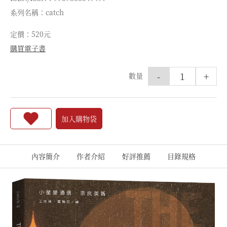
系列名稱：catch
定價：520元
購買電子書
-
+
數量
加入購物袋
內容簡介
作者介紹
好評推薦
目錄規格