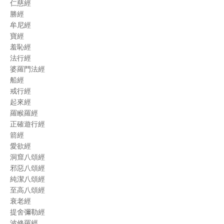
仁慈經
勝經
牟尼經
寶經
羞恥經
法行經
婆羅門法經
船經
戒行經
起來經
羅睺羅經
正確遊行經
箭經
愛欲經
洞窟八頌經
邪惡八頌經
純潔八頌經
至高八頌經
衰老經
提舍彌勒經
波修羅經