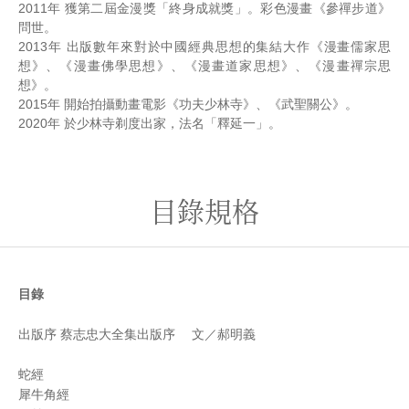
2011年 獲第二屆金漫獎「終身成就獎」。彩色漫畫《參禪步道》
問世。
2013年 出版數年來對於中國經典思想的集結大作《漫畫儒家思
想》、《漫畫佛學思想》、《漫畫道家思想》、《漫畫禪宗思
想》。
2015年 開始拍攝動畫電影《功夫少林寺》、《武聖關公》。
2020年 於少林寺剃度出家，法名「釋延一」。
目錄規格
目錄
出版序 蔡志忠大全集出版序 文／郝明義
蛇經
犀牛角經