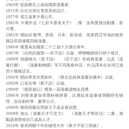
1963年 從故鄉北上成為職業漫畫家。
1971年 出任光啓社電視美術設計。
1977年 成立遠東卡通公司。
1981年 卡通作品《七彩卡通老夫子》，獲「金馬獎最佳動畫」影
片獎。
1981年 開始在臺灣、香港、日本、新加坡、馬來西亞等地的報章
雜誌長期連載四格漫畫。
1985年 獲選為全國第二十三屆十大傑出青年。
1987年 《自然的簫聲──莊子說》出版，蟬聯暢銷排行榜十個月。
1989年 陸續推出《老子說》、《莊子說》等經典漫畫，以及《漫
畫行腳》、《漫畫動物園》等不同風格作品，作品譯本在全球已達
四十幾種語言。
1992年 開始學習水墨創作。《蔡志忠經典漫畫珍藏本》出版。
1993年 口述自傳《蔡子說》出版。
1994年 《後西遊記》獲第一屆漫畫讀物金鼎獎。
1996年 到香港參加阜際杯橋牌賽，比賽結束返臺後閉關研究物
理，並自創科學、數學公式。
1999年 獲得荷蘭克勞斯王子基金會頒獎。
2009年 推出《漫畫天才巧克力》、《漫畫天才學習法》二書，激
勵讀者開發自己成為人才。
2010年 發表閉關十年的物理大作《東方宇宙三部曲》。