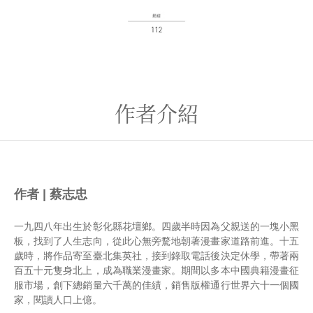
作者介紹
作者 | 蔡志忠
一九四八年出生於彰化縣花壇鄉。四歲半時因為父親送的一塊小黑
板，找到了人生志向，從此心無旁騖地朝著漫畫家道路前進。十五
歲時，將作品寄至臺北集英社，接到錄取電話後決定休學，帶著兩
百五十元隻身北上，成為職業漫畫家。期間以多本中國典籍漫畫征
服市場，創下總銷量六千萬的佳績，銷售版權通行世界六十一個國
家，閱讀人口上億。