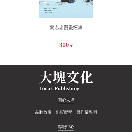
集
蔡志忠漫畫經集
300
元
關於大塊
品牌故事
出版歷程
著作權聲明
客服中心