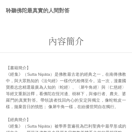
聆聽佛陀最真實的人間對答
內容簡介
【書籍簡介】
《經集》（Sutta Nipāta）是佛教最古老的經典之一，在南傳佛教
中，與大眾熟知的《法句經》一樣代代相傳至今。這一次，漫畫國
寶蔡志忠精選最廣為人知的〈蛇經〉、〈犀牛角經〉與〈仁慈經〉
等經文重新詮釋，看佛陀在恆河邊、樹林下，與修行者、農夫、婆
羅門的真實對答。帶領讀者找回內心的安定與獨立，像蛇蛻皮一
樣，拋棄昔日的憤怒； 像犀牛角一樣，在紛擾世間自在獨行。
【經典簡介】
《經集》（Sutta Nipāta）被學界普遍視為巴利聖典中最早形成的