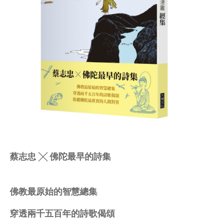
蔡志忠 ╳ 佛陀最早的詩集
佛教最原始的智慧總集
穿透兩千五百年的詩歌偈頌