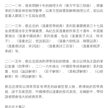
二〇一〇年，發表閉關十年的物理大作《東方宇宙三部曲》，將畫
筆的力量延伸至物理數學，以東方思維重新解構物理公式，並以此
套書入圍第三十五屆金鼎獎。
二〇一三年，蔡志忠的《漫畫哲學經典》系列套書榮獲第三十七屆
金鼎獎最佳非文學圖書獎。為紀念其漫畫創作第五十週年，年底隆
重推出《漫畫中國經典》系列套書，包括《漫畫孫子兵法．韓非
子》、《漫畫史記．世說新語》、《漫畫六朝怪談．聊齋誌異》、
《漫畫唐詩說．宋詞說》、《漫畫唐詩三百首》、《漫畫菜根譚．
孝經》等。
二〇一五年，蔡志忠因為對禪學深刻的體會，推出以禪為主題的筆
記套書《四季禪》。二〇一六年推出《中國哲學經典解密》系列套
書，包括《論語解密》、《莊子解密》、《菜根譚解密》、《心經
解密》和《禪說解密》等。
蔡志忠擅長以簡單而富有禪意的線條型塑人物，將傳統的哲學典
籍、諸子百家思想、中國佛理以漫畫的形式表現。在幽默中，帶領
讀者體會強大的經典世界。
蔡志忠大事記