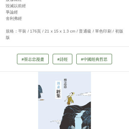
毀滅以前經
爭論經
舍利弗經
規格：平裝 / 176頁 / 21 x 15 x 1.3 cm / 普通級 / 單色印刷 / 初版
版
#蔡志忠漫畫
#詩經
#中國經典哲思