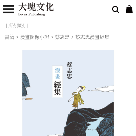
| 所有類別 |
書籍
>
漫畫圖像小說
>
蔡志忠
>
蔡志忠漫畫經集