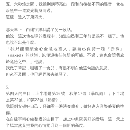
五、六秒鐘之間，我聽到鋼琴亮出一段和前後都不同的聲音，像在
暗黑中一道旋光騰身而過。
這樣，進入了第四天。
那天早上，白建宇跟我講了另一段話。
他說，這次他在彈的過程中，知道自己和三年前是很不一樣了。他
也說不出是什麼。
「我只能繼續全心全意地投入，讓自己保持一種『赤裸』
（naked）的狀態，以便迎接任何新的可能。不過，這也會讓我處
於危險之中。」他說。
我做了筆記，咀嚼了一會兒，有點不明白他這句話的意思。
但來不及問，他已經趕著去練琴了。
5.
第四天的曲目，上半場是第16號，和第17號《暴風雨》；下半場
是第22號，和第23號《熱情》。
我照例安頓好自己，仔細看一遍演奏簡介，做好進入音樂盛宴的準
備。
在白建宇精心編整過的曲目下，加上中劇院美好的音場，這一天上
半場當然又把我的心情揚升到一個新的高度。