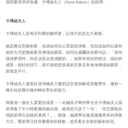
我想要尋求伊洛娜．卡博絲夫人（Ilona Kabos）的指導。
卡博絲夫人
卡博絲夫人是匈牙利裔的鋼琴家，以強大的意志力著稱。
她是舞台型藝術家，知道如何在公眾面前演奏，也知道如何以最有
效的方式把樂曲要旨傳達給聽眾。如同拉威爾說的那句話：「當你
描述夢境時，你必須是全然清醒的。」如果有很好的想法，很好的
感受，很好的技巧，卻不能把想表達的完善且有效地傳達給聽眾，
那還是不行。
卡博絲夫人還善於使用極具力量的語言來拆解或鼓勵學生，擁有一
種在短短幾分鐘內轉化學生的能力。
我看過一個令人震驚的場景：一名極具才華的學生在卡博絲夫人面
前彈奏了半小時艱難的曲目後，她竟然只說了一句：「你怎麼能在
我面前彈出這樣的東西？」。隨後，她讓學生徹底拋棄舊有的彈奏
方式，重新專注於音樂應有的樣貌，從而產生全新的藝術表現。