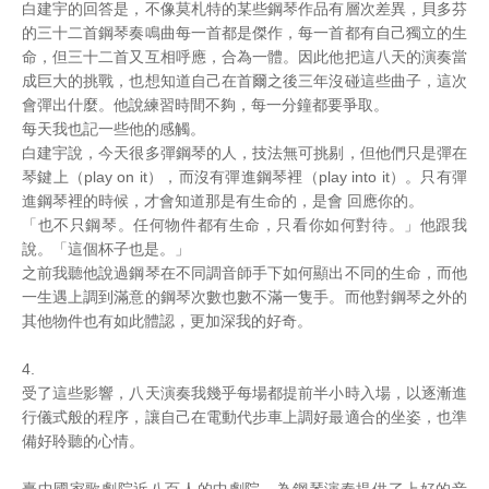
白建宇的回答是，不像莫札特的某些鋼琴作品有層次差異，貝多芬
的三十二首鋼琴奏鳴曲每一首都是傑作，每一首都有自己獨立的生
命，但三十二首又互相呼應，合為一體。因此他把這八天的演奏當
成巨大的挑戰，也想知道自己在首爾之後三年沒碰這些曲子，這次
會彈出什麼。他說練習時間不夠，每一分鐘都要爭取。
每天我也記一些他的感觸。
白建宇說，今天很多彈鋼琴的人，技法無可挑剔，但他們只是彈在
琴鍵上（play on it），而沒有彈進鋼琴裡（play into it）。只有彈
進鋼琴裡的時候，才會知道那是有生命的，是會 回應你的。
「也不只鋼琴。任何物件都有生命，只看你如何對待。」他跟我
說。「這個杯子也是。」
之前我聽他說過鋼琴在不同調音師手下如何顯出不同的生命，而他
一生遇上調到滿意的鋼琴次數也數不滿一隻手。而他對鋼琴之外的
其他物件也有如此體認，更加深我的好奇。
4.
受了這些影響，八天演奏我幾乎每場都提前半小時入場，以逐漸進
行儀式般的程序，讓自己在電動代步車上調好最適合的坐姿，也準
備好聆聽的心情。