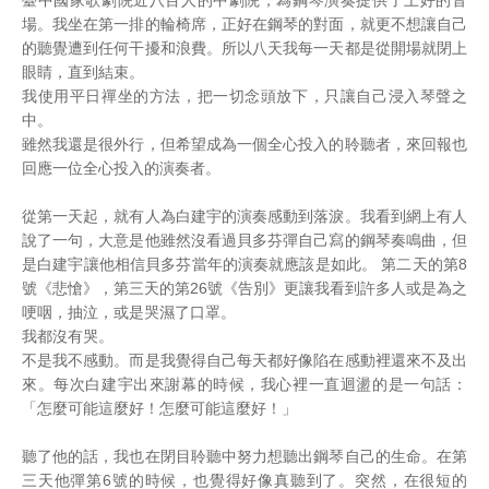
臺中國家歌劇院近八百人的中劇院，為鋼琴演奏提供了上好的音
場。我坐在第一排的輪椅席，正好在鋼琴的對面，就更不想讓自己
的聽覺遭到任何干擾和浪費。所以八天我每一天都是從開場就閉上
眼睛，直到結束。
我使用平日禪坐的方法，把一切念頭放下，只讓自己浸入琴聲之
中。
雖然我還是很外行，但希望成為一個全心投入的聆聽者，來回報也
回應一位全心投入的演奏者。
從第一天起，就有人為白建宇的演奏感動到落淚。我看到網上有人
說了一句，大意是他雖然沒看過貝多芬彈自己寫的鋼琴奏鳴曲，但
是白建宇讓他相信貝多芬當年的演奏就應該是如此。 第二天的第8
號《悲愴》，第三天的第26號《告別》更讓我看到許多人或是為之
哽咽，抽泣，或是哭濕了口罩。
我都沒有哭。
不是我不感動。而是我覺得自己每天都好像陷在感動裡還來不及出
來。每次白建宇出來謝幕的時候，我心裡一直迴盪的是一句話：
「怎麼可能這麼好！怎麼可能這麼好！」
聽了他的話，我也在閉目聆聽中努力想聽出鋼琴自己的生命。在第
三天他彈第6號的時候，也覺得好像真聽到了。突然，在很短的