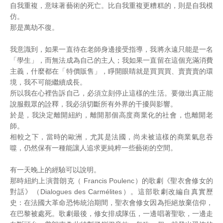
自我重複，意味著藝術的死亡。比自我重複更糟糕的，則是自我模
仿。
那是萬劫不復。
我意識到，如果一直待在老師身邊接受指導，我將永遠只能是一名
「學生」，而無法成為自己的主人；我如果一直留在這個充滿消費
主義，什麼都在「特價販售」，睜開眼睛就是買買買、賣賣賣的環
境，我不可能繼續成長。
所以我在心裡告訴自己，必須立刻停止這樣的生活。要做出真正能
說服觀眾的詮釋，我必須切斷所有外界的干擾與影響。
於是，我決定離開紐約，離開那個高度商業化的社會，也離開老
師。
相較之下，當時的歐洲，尤其是法國，尚未被這樣的商業氣息吞
噬，仍然保有一種能讓人追求更純粹一些藝術的空間。
有一天晚上的經驗可以說明。
那時紐約上演普朗克（ Francis Poulenc）的歌劇《聖衣會修女的
對話》（Dialogues des Carmélites）。這部歌劇改編自真實歷
史：在法國大革命恐怖統治期間，聖衣會修女因為拒絕放棄信仰，
在巴黎被處死。歌劇最後，修女排成隊伍，一邊唱著聖歌，一邊走