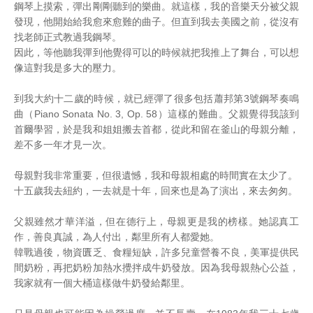
鋼琴上摸索，彈出剛剛聽到的樂曲。就這樣，我的音樂天分被父親
發現，他開始給我愈來愈難的曲子。但直到我去美國之前，從沒有
找老師正式教過我鋼琴。
因此，等他聽我彈到他覺得可以的時候就把我推上了舞台，可以想
像這對我是多大的壓力。
到我大約十二歲的時候，就已經彈了很多包括蕭邦第3號鋼琴奏鳴
曲（Piano Sonata No. 3, Op. 58）這樣的難曲。父親覺得我該到
首爾學習，於是我和姐姐搬去首都，從此和留在釜山的母親分離，
差不多一年才見一次。
母親對我非常重要，但很遺憾，我和母親相處的時間實在太少了。
十五歲我去紐約，一去就是十年，回來也是為了演出，來去匆匆。
父親雖然才華洋溢，但在德行上，母親更是我的榜樣。她認真工
作，善良真誠，為人付出，鄰里所有人都愛她。
韓戰過後，物資匱乏、食糧短缺，許多兒童營養不良，美軍提供民
間奶粉，再把奶粉加熱水攪拌成牛奶發放。因為我母親熱心公益，
我家就有一個大桶這樣做牛奶發給鄰里。