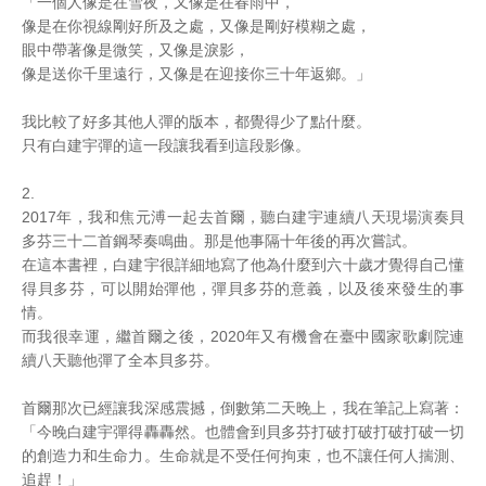
「一個人像是在雪夜，又像是在春雨中，
像是在你視線剛好所及之處，又像是剛好模糊之處，
眼中帶著像是微笑，又像是淚影，
像是送你千里遠行，又像是在迎接你三十年返鄉。」
我比較了好多其他人彈的版本，都覺得少了點什麼。
只有白建宇彈的這一段讓我看到這段影像。
2.
2017年，我和焦元溥一起去首爾，聽白建宇連續八天現場演奏貝
多芬三十二首鋼琴奏鳴曲。那是他事隔十年後的再次嘗試。
在這本書裡，白建宇很詳細地寫了他為什麼到六十歲才覺得自己懂
得貝多芬，可以開始彈他，彈貝多芬的意義，以及後來發生的事
情。
而我很幸運，繼首爾之後，2020年又有機會在臺中國家歌劇院連
續八天聽他彈了全本貝多芬。
首爾那次已經讓我深感震撼，倒數第二天晚上，我在筆記上寫著：
「今晚白建宇彈得轟轟然。也體會到貝多芬打破打破打破打破一切
的創造力和生命力。生命就是不受任何拘束，也不讓任何人揣測、
追趕！」