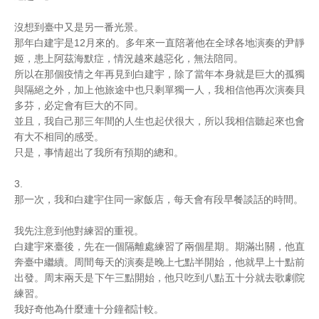
沒想到臺中又是另一番光景。
那年白建宇是12月來的。多年來一直陪著他在全球各地演奏的尹靜
姬，患上阿茲海默症，情況越來越惡化，無法陪同。
所以在那個疫情之年再見到白建宇，除了當年本身就是巨大的孤獨
與隔絕之外，加上他旅途中也只剩單獨一人，我相信他再次演奏貝
多芬，必定會有巨大的不同。
並且，我自己那三年間的人生也起伏很大，所以我相信聽起來也會
有大不相同的感受。
只是，事情超出了我所有預期的總和。
3.
那一次，我和白建宇住同一家飯店，每天會有段早餐談話的時間。
我先注意到他對練習的重視。
白建宇來臺後，先在一個隔離處練習了兩個星期。期滿出關，他直
奔臺中繼續。周間每天的演奏是晚上七點半開始，他就早上十點前
出發。周末兩天是下午三點開始，他只吃到八點五十分就去歌劇院
練習。
我好奇他為什麼連十分鐘都計較。