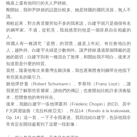
晚座上還有他同行的夫人尹靜姬。
剛開始，我和尹靜姬的話題比較多。她是韓國的國民演員，無人不
識。
相較起來，對古典音樂所知不多的我來說，白建宇就只是個很有名
的鋼琴家。不過，從初見，我就感受到他是一個容易自在相處的
人。
韓國人有一種講究「姿態」的習慣，越是上年紀、有社會地位的
人，越矜持。白建宇夫婦是少數例外。讓尹靜姬邁過那個障籬的是
她的親切；白建宇則有一種混合了敦厚，和開始我不明白，後來才
知道那是什麼的特質。
當然，隨著他每次來臺灣去聽演奏，我也逐漸體會到鋼琴在他指下
有些莫名的吸引力。
聽他彈舒曼（Robert Schumann）、李斯特（Franz Liszt），讓
我更想了解那些音樂家，讀他們的傳記；也會開始比較許多演奏版
本，想體會他的奇特何在。
後來，我聽白建宇一張他彈蕭邦（Frédéric Chopin）的CD。其中
F大調迴旋曲《克拉科維亞克》，作品14（Rondo à la krakowiak,
Op. 14）這一首，一下子令我著迷。我寫信給白建宇，告訴他我非
常肯定在開頭處看到了這麼一段影像：