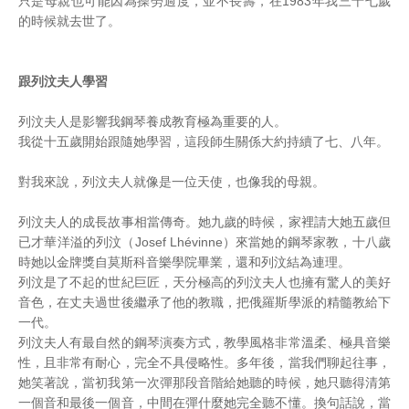
只是母親也可能因為操勞過度，並不長壽，在1983年我三十七歲
的時候就去世了。
跟列汶夫人學習
列汶夫人是影響我鋼琴養成教育極為重要的人。
我從十五歲開始跟隨她學習，這段師生關係大約持續了七、八年。
對我來說，列汶夫人就像是一位天使，也像我的母親。
列汶夫人的成長故事相當傳奇。她九歲的時候，家裡請大她五歲但
已才華洋溢的列汶（Josef Lhévinne）來當她的鋼琴家教，十八歲
時她以金牌獎自莫斯科音樂學院畢業，還和列汶結為連理。
列汶是了不起的世紀巨匠，天分極高的列汶夫人也擁有驚人的美好
音色，在丈夫過世後繼承了他的教職，把俄羅斯學派的精髓教給下
一代。
列汶夫人有最自然的鋼琴演奏方式，教學風格非常溫柔、極具音樂
性，且非常有耐心，完全不具侵略性。多年後，當我們聊起往事，
她笑著說，當初我第一次彈那段音階給她聽的時候，她只聽得清第
一個音和最後一個音，中間在彈什麼她完全聽不懂。換句話說，當