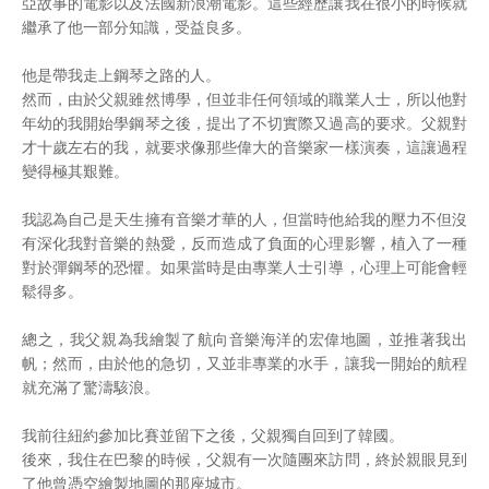
亞故事的電影以及法國新浪潮電影。這些經歷讓我在很小的時候就
繼承了他一部分知識，受益良多。
他是帶我走上鋼琴之路的人。
然而，由於父親雖然博學，但並非任何領域的職業人士，所以他對
年幼的我開始學鋼琴之後，提出了不切實際又過高的要求。父親對
才十歲左右的我，就要求像那些偉大的音樂家一樣演奏，這讓過程
變得極其艱難。
我認為自己是天生擁有音樂才華的人，但當時他給我的壓力不但沒
有深化我對音樂的熱愛，反而造成了負面的心理影響，植入了一種
對於彈鋼琴的恐懼。如果當時是由專業人士引導，心理上可能會輕
鬆得多。
總之，我父親為我繪製了航向音樂海洋的宏偉地圖，並推著我出
帆；然而，由於他的急切，又並非專業的水手，讓我一開始的航程
就充滿了驚濤駭浪。
我前往紐約參加比賽並留下之後，父親獨自回到了韓國。
後來，我住在巴黎的時候，父親有一次隨團來訪問，終於親眼見到
了他曾憑空繪製地圖的那座城市。