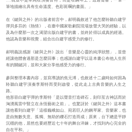
….我並不是單純在演奏音符，而是在鋼琴上，透過聲響，一筆一
筆地描繪出具有生命溫度、色彩斑斕的畫面。」
在《鍵與之外》的出版者前言中，郝明義敘述了他怎麼聆聽白建宇
彈貝多芬的《熱情》，在臺中國家歌劇院現場放聲大哭的經驗，以
及為什麼那一次之渴望出版白建宇的書，並終於得以成真的經過。
他認為音樂和視覺，組合出白建宇感受力的修行。
郝明義說感謝《鍵與之外》說出「音樂是心靈的純淨狀態」，並曾
經讓他體會過那是怎麼回事；也感謝白建宇以這本書公布他人生所
有的關鍵詞，並和大家分享他感受力的修行。
參與整理本書內容，並寫導讀的焦元溥，也敘述十二歲時如何因為
聆聽白建宇演奏李斯特而受到啟發，從此走上古典音樂的人生之
路。
他形容白建宇彈的李斯特「是以聲音打造碑石，刻印亙古神話而於
洶湧風雷中豎立在永恆藝術之前」。也驚訝於《鍵與之外》這本書
讓他看到白建宇「這樣巍峨如山、宛若巨人的鋼琴家、音樂家，也
是由無數失意、孤獨、無助的礫石打造而成；原來，台下總是平靜
沉穩的他，居然也要經歷近七十年的舞台淬鍊，才找到內心完全的
自在平和。」