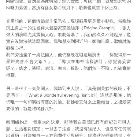
向斷頭台。普朗克為此特製了鍘刀音效，每砍一個，就發出恐怖的
咻咻刀落聲，當所有修女都命喪刀下，歌劇也就畫下休止符。
光用想的，這個情節就非常恐怖，現場觀看更是驚心動魄。當晚飾
演主角之一的法國偉大聲樂家克麗絲萍（Régine Crespin），張力
強大的演唱尤其震攝人心。歌劇落幕了，我仍然久久不能起身，也
實在沒辦法就這麼回家。我和朋友到附近的一家咖啡廳，繼續討論
觀後心得。
我們旁邊坐了一桌法國人，他們整晚在聊這場演出，「你覺得那一
景燈光會不會太暗？」、「導演在那裡這樣設計，你覺得妥當
嗎？」總之，演唱、表演、舞台、服裝，他們無一不聊，也確實值
得聊。
另一邊坐了一桌美國人。我聽到主人說，「真是個美妙的夜晚，不
是嗎？」（What a wonderful evening, isn't it?）這就是那晚，他
們唯一一句和演出有關的討論。彷彿看完修女上斷頭台，之後最需
要做的，就是吃喝聊八卦。
離開紐約是一個重大的決定。那時我在美國已經有經紀公司與人
脈，生活相對穩定；一旦去了法國，我沒有經紀人，也沒有任何演
出邀約，只能獨自一人在鄉間生活與研究。經濟狀況變得拮据，有