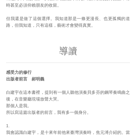
時甚至必須仰賴朋友的收留。
但我還是做了這個選擇。我知道那是一條更漫長、也更孤獨的道
路，但我知道，只有這樣，藝術才會變得真實。
導讀
感受力的修行
出版者前言 郝明義
白建宇在這本書裡，提到有一個人聽他演奏貝多芬的鋼琴奏鳴曲之
後，在音樂廳現場放聲大哭。
那個人是我。
所以寫這篇出版者的前言，我有多一個身分。
1.
我會認識白建宇，是十來年前他來臺灣演奏時，焦元溥介紹的。當