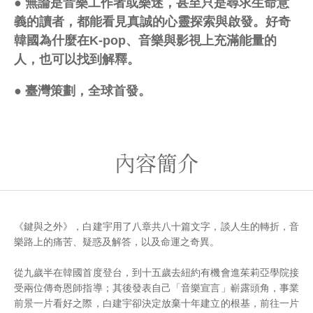
● 無論是音樂工作者或樂迷，甚至只是尋求生命意
義的讀者，都能看見真誠的心靈探索與啟發。好奇
韓國為什麼在K-pop、音樂與影視上充滿能量的
人，也可以找到解釋。
● 臺灣策劃，全球首發。
內容簡介
《鍵與之外》，白建宇用了八章共八十篇文字，談人生的轉折，音
樂路上的痛苦、疑惑及解答，以及命運之奇異。
從九歲半在韓國首度登台，到十五歲去紐約有機會進茱莉亞學院接
受兩位傳奇恩師指導；其後發表自己「音樂宣言」嶄露頭角，事業
前景一片看好之際，白建宇卻決定放棄十年建立的根基，前往一片