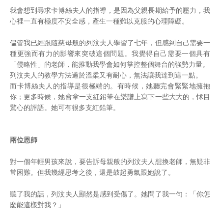
我會想到尋求卡博絲夫人的指導，是因為父親長期給予的壓力，我
心裡一直有極度不安全感，產生一種難以克服的心理障礙。
儘管我已經跟隨慈母般的列汶夫人學習了七年，但感到自己需要一
種更強而有力的影響來突破這個問題。我覺得自己需要一個具有
「侵略性」的老師，能推動我學會如何掌控整個舞台的強勢力量。
列汶夫人的教學方法過於溫柔又有耐心，無法讓我達到這一點。
而卡博絲夫人的指導是很極端的。有時候，她聽完會緊緊地擁抱
你；更多時候，她會拿一支紅鉛筆在樂譜上寫下一些大大的，怵目
驚心的評語。她可有很多支紅鉛筆。
兩位恩師
對一個年輕男孩來說，要告訴母親般的列汶夫人想換老師，無疑非
常困難。但我幾經思考之後，還是鼓起勇氣跟她說了。
聽了我的話，列汶夫人顯然是感到受傷了。她問了我一句：「你怎
麼能這樣對我？」