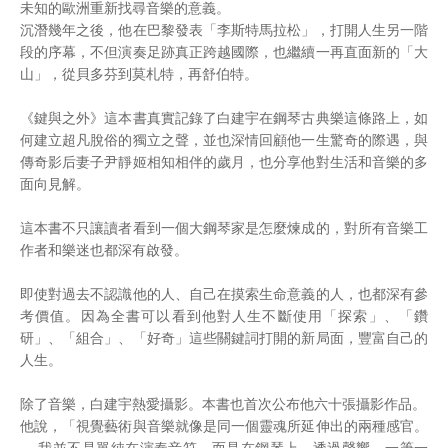
未知的歐洲重新找尋音樂的意義。
沉潛幾年之後，他在巴黎發表「李斯特馬拉松」，打開人生另一階
段的序幕，不但演奏足跡真正跨越國際，也繼續一再直面新的「大
山」，從貝多芬到莫札特，再舒伯特。
《鍵與之外》這本書真實記錄了白建宇在鋼琴古典樂這條路上，如
何建立超凡脫俗的獨立之聲，並也深情回顧他一生驚奇的際遇，與
傳奇影后妻子尹靜姬相知相伴的歲月，也分享他對生活和音樂的多
面向見解。
這本書不只讓讀者看到一個大鋼琴家是怎麼煉成的，對所有音樂工
作者和樂迷也都深有啟發。
即使對過去不認識他的人、自己在摸索生命意義的人，也都深有參
考價值。因為全書可以看到他對人生不斷使用「探索」、「鑽
研」、「組合」、「好奇」這些關鍵詞打開的新局面，豐富自己的
人生。
除了音樂，白建宇熱愛攝影。本書也首次公布他六十張攝影作品。
他說，「視覺藝術與音樂就像是同一個靈魂所延伸出的兩種感官。