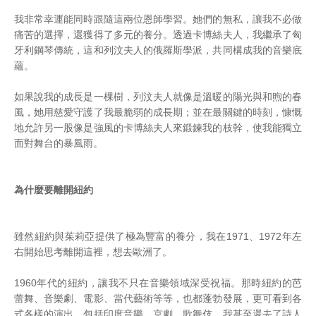
我非常幸運能同時跟隨這兩位恩師學習。她們的無私，讓我不必做
痛苦的選擇，還獲得了多元的養分。透過卡博絲夫人，我繼承了匈
牙利鋼琴傳統，這和列汶夫人的俄羅斯學派，共同構成我的音樂底
蘊。
如果說我的成長是一棵樹，列汶夫人就像是溫暖的陽光與和煦的春
風，她用慈愛守護了我最脆弱的成長期；並在最關鍵的時刻，慷慨
地允許另一股像是強風的卡博絲夫人來鍛鍊我的枝幹，使我能獨立
面對舞台的暴風雨。
為什麼要離開紐約
雖然紐約與茱莉亞提供了極為豐富的養分，我在1971、1972年左
右開始思考離開這裡，想去歐洲了。
1960年代的紐約，讓我不只在音樂領域深受祝福。那時紐約的芭
蕾舞、音樂劇、電影、當代藝術等等，也都蓬勃發展，更可看到各
式各樣的演出，包括印度音樂、京劇、歌舞伎。我甚至還去了詩人