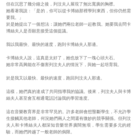
但在沉思了幾分鐘之後，列汶夫人展現了無比寬廣的胸襟。
她看著我說：「是的，你可以從卡博絲那裡學到東西，但你仍然需
要我。」
於是她提出了一個想法：讓她們兩位老師一起教我。她要我去問卡
博絲夫人是否願意接受這個提議。
我以我最快、最快的速度，跑到卡博絲夫人那邊。
卡博絲夫人說，這真是太好了，她也放下了一塊心頭大石。
她非常高興能在不傷害列汶夫人的情況下，與她一起培育我。
於是我又以最快、最快的速度，跑回列汶夫人那邊。
這樣，她們真的達成了共同指導我的協議。後來，列汶夫人與卡博
絲夫人甚至會互相通電話討論我的學習進度。
這在音樂教育界是非常罕見的。許多老師會想壟斷學生，不允許學
生接觸其他老師，何況她們兩人之間還有微妙的競爭關係。但列汶
夫人和卡博絲夫人都深知音樂世界廣闊無垠，學生需要多元的經
驗，而她們跨越了一般老師的侷限。