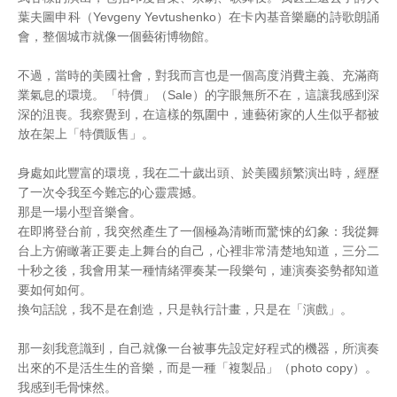
葉夫圖申科（Yevgeny Yevtushenko）在卡內基音樂廳的詩歌朗誦
會，整個城市就像一個藝術博物館。
不過，當時的美國社會，對我而言也是一個高度消費主義、充滿商
業氣息的環境。「特價」（Sale）的字眼無所不在，這讓我感到深
深的沮喪。我察覺到，在這樣的氛圍中，連藝術家的人生似乎都被
放在架上「特價販售」。
身處如此豐富的環境，我在二十歲出頭、於美國頻繁演出時，經歷
了一次令我至今難忘的心靈震撼。
那是一場小型音樂會。
在即將登台前，我突然產生了一個極為清晰而驚悚的幻象：我從舞
台上方俯瞰著正要走上舞台的自己，心裡非常清楚地知道，三分二
十秒之後，我會用某一種情緒彈奏某一段樂句，連演奏姿勢都知道
要如何如何。
換句話說，我不是在創造，只是執行計畫，只是在「演戲」。
那一刻我意識到，自己就像一台被事先設定好程式的機器，所演奏
出來的不是活生生的音樂，而是一種「複製品」（photo copy）。
我感到毛骨悚然。