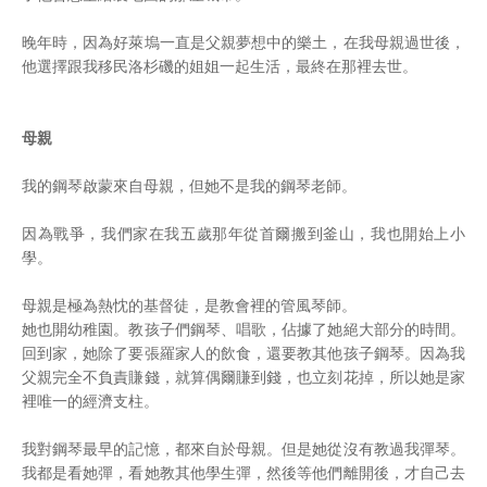
晚年時，因為好萊塢一直是父親夢想中的樂土，在我母親過世後，
他選擇跟我移民洛杉磯的姐姐一起生活，最終在那裡去世。
母親
我的鋼琴啟蒙來自母親，但她不是我的鋼琴老師。
因為戰爭，我們家在我五歲那年從首爾搬到釜山，我也開始上小
學。
母親是極為熱忱的基督徒，是教會裡的管風琴師。
她也開幼稚園。教孩子們鋼琴、唱歌，佔據了她絕大部分的時間。
回到家，她除了要張羅家人的飲食，還要教其他孩子鋼琴。因為我
父親完全不負責賺錢，就算偶爾賺到錢，也立刻花掉，所以她是家
裡唯一的經濟支柱。
我對鋼琴最早的記憶，都來自於母親。但是她從沒有教過我彈琴。
我都是看她彈，看她教其他學生彈，然後等他們離開後，才自己去