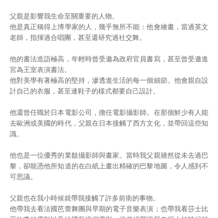
父親是影響我生命至關重要的人物。
他是真正稱得上博學家的人，幾乎無所不能：他會繪畫，當過英文
老師，指揮過合唱團，甚至還研究過社交舞。
他的書法造詣極高，年輕時曾受邀為政府官員書寫，甚至曾受邀進
宮為王室表演書法。
他對美學有著極高的堅持，滲透進生活的每一個細節。他會親自設
計自己的衣服，甚至連鞋子的樣式都要自己設計。
他還曾任職於日本電影公司，擔任電影攝影師。在那個鮮少有人能
去歐洲或美國的時代，父親在日本接觸了西方文化，並帶回這些知
識。
他也是一位優秀的業餘攝影師與畫家。當時我父親雖然從未去過巴
黎，卻能憑他所知道的在白紙上畫出精確的巴黎地圖，令人感到不
可思議。
父親也在我小時候就帶我接觸了許多前衛的事物。
他帶我去看法國芭蕾舞團與早期的電子音樂表演；也帶我看莎士比