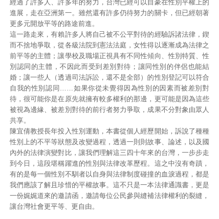
經過了許多人、許多年的努力，台灣已經可以自豪在性別平權上的
進展，走在亞洲第一。雖然還有許多仍待努力的關卡，但已經朝著
更多元開放平等的路途前進。
這一路走來，有賴許多人將自己被不公平對待的經驗訴諸法律，鍥
而不捨地爭取，從各級法院到憲法法庭，女性得以逐漸成為法律之
前平等的主體；讓學校及職場正視具有不同性傾向、性別特質、性
別認同的主體，不因此而受到差別對待；讓同性別的伴侶也能結
婚；讓一些人（透過司法訴訟，還不是全部）的性別登記可以符合
自我的性別認同……如果你從未覺得因為性別的因素而被差別對
待，很可能你是在原先就擁有較多權利的那邊，更可能是因為這些
被視為邊緣、被差別對待的前行者努力爭取，成果不分對象由眾人
共享。
陳宜倩教授長年投入性別運動，本書從個人經歷開始，訴說了種種
性別上的不平等狀態及改變過程，透過一則則故事、論述，以及國
內外的法律演變對比，讓我們理解這三四十年來的台灣，一步步走
到今日，這段堪稱躍進的性別與法律改革歷程。這之中沒有奇蹟，
有的是每一個性別不馴者以自身與法律制度碰撞的血淚過程，都是
我們應該了解且珍惜的平權故事。這不只是一本法律通識書，更是
一份娓娓道來的邀請函，邀請每位公民參與縫補法律權利的裂縫，
讓台灣社會更平等、更自由。