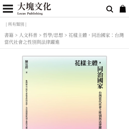
| 所有類別 |
書籍
>
人文科普
>
哲學/思想
>
花樣主體，同治國家：台灣
當代社會之性別與法律躍進