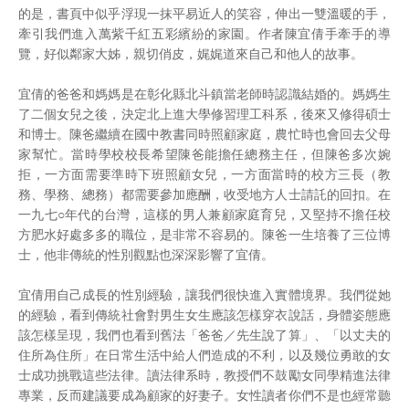
的是，書頁中似乎浮現一抹平易近人的笑容，伸出一雙溫暖的手，
牽引我們進入萬紫千紅五彩繽紛的家園。作者陳宜倩手牽手的導
覽，好似鄰家大姊，親切俏皮，娓娓道來自己和他人的故事。
宜倩的爸爸和媽媽是在彰化縣北斗鎮當老師時認識結婚的。媽媽生
了二個女兒之後，決定北上進大學修習理工科系，後來又修得碩士
和博士。陳爸繼續在國中教書同時照顧家庭，農忙時也會回去父母
家幫忙。當時學校校長希望陳爸能擔任總務主任，但陳爸多次婉
拒，一方面需要準時下班照顧女兒，一方面當時的校方三長（教
務、學務、總務）都需要參加應酬，收受地方人士請託的回扣。在
一九七○年代的台灣，這樣的男人兼顧家庭育兒，又堅持不擔任校
方肥水好處多多的職位，是非常不容易的。陳爸一生培養了三位博
士，他非傳統的性別觀點也深深影響了宜倩。
宜倩用自己成長的性別經驗，讓我們很快進入實體境界。我們從她
的經驗，看到傳統社會對男生女生應該怎樣穿衣說話，身體姿態應
該怎樣呈現，我們也看到舊法「爸爸／先生說了算」、「以丈夫的
住所為住所」在日常生活中給人們造成的不利，以及幾位勇敢的女
士成功挑戰這些法律。讀法律系時，教授們不鼓勵女同學精進法律
專業，反而建議要成為顧家的好妻子。女性讀者你們不是也經常聽