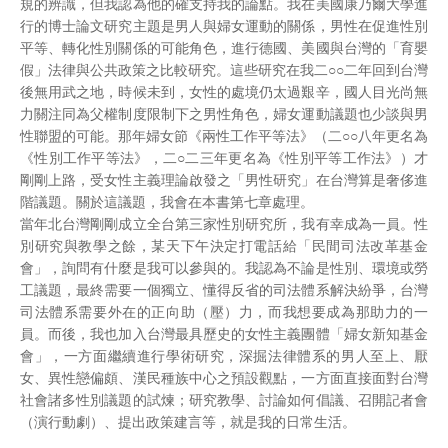
規的辨識，但我認為他的確支持我的論點。我在美國康乃爾大學進
行的博士論文研究主題是男人與婦女運動的關係，男性在促進性別
平等、轉化性別關係的可能角色，進行德國、美國與台灣的「育嬰
假」法律與公共政策之比較研究。這些研究在我二○○二年回到台灣
後無用武之地，時候未到，女性的處境仍太過艱辛，國人目光尚無
力關注同為父權制度限制下之男性角色，婦女運動議題也少談與男
性聯盟的可能。那年婦女節《兩性工作平等法》（二○○八年更名為
《性別工作平等法》，二○二三年更名為《性別平等工作法》）才
剛剛上路，受女性主義理論啟發之「男性研究」在台灣算是奢侈進
階議題。關於這議題，我會在本書第七章處理。
當年北台灣剛剛成立全台第三家性別研究所，我有幸成為一員。性
別研究與教學之餘，某天下午決定打電話給「民間司法改革基金
會」，詢問有什麼是我可以參與的。我認為不論是性別、環境或勞
工議題，最終需要一個獨立、懂得反省的司法體系解決紛爭，台灣
司法體系需要外在的正向助（壓）力，而我想要成為那助力的一
員。而後，我也加入台灣最具歷史的女性主義團體「婦女新知基金
會」，一方面繼續進行學術研究，深掘法律體系的男人至上、厭
女、異性戀偏頗、漢民種族中心之預設觀點，一方面直接面對台灣
社會諸多性別議題的試煉；研究教學、討論如何倡議、召開記者會
（演行動劇）、提出政策建言等，就是我的日常生活。