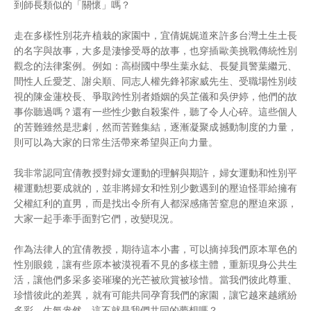
到師長類似的「關懷」嗎？
走在多樣性別花卉植栽的家園中，宜倩娓娓道來許多台灣土生土長
的名字與故事，大多是淒慘受辱的故事，也穿插歐美挑戰傳統性別
觀念的法律案例。例如：高樹國中學生葉永鋕、長髮員警葉繼元、
間性人丘愛芝、謝尖順、同志人權先鋒祁家威先生、受職場性別歧
視的陳金蓮校長、爭取跨性別者婚姻的吳芷儀和吳伊婷，他們的故
事你聽過嗎？還有一些性少數自殺案件，聽了令人心碎。這些個人
的苦難雖然是悲劇，然而苦難集結，逐漸凝聚成撼動制度的力量，
則可以為大家的日常生活帶來希望與正向力量。
我非常認同宜倩教授對婦女運動的理解與期許，婦女運動和性別平
權運動想要成就的，並非將婦女和性別少數遇到的壓迫怪罪給擁有
父權紅利的直男，而是找出令所有人都深感痛苦窒息的壓迫來源，
大家一起手牽手面對它們，改變現況。
作為法律人的宜倩教授，期待這本小書，可以摘掉我們原本單色的
性別眼鏡，讓有些原本被漠視看不見的多樣主體，重新現身公共生
活，讓他們多采多姿璀璨的光芒被欣賞被珍惜。當我們彼此尊重、
珍惜彼此的差異，就有可能共同孕育我們的家園，讓它越來越繽紛
多彩，生氣盎然。這不就是我們共同的夢想嗎？