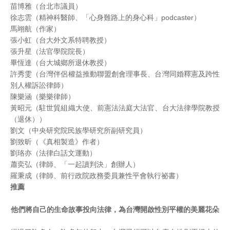
苗博雅（台北市議員）
徐志雲（精神科醫師、「心身難路上的身心科」podcaster）
馬翊航（作家）
張小虹（台大外文系特聘教授）
張升星（法官學院院長）
畢恆達（台大城鄉所退休教授）
許秀雯（台灣伴侶權益推動聯盟創會理事長、台灣同婚釋憲及跨性
別人權訴訟律師）
陳樂涵（樂樂律師）
黃昭元（駐世貿組織大使、前憲法法庭大法官、台大法律學院教授
（退休））
劉文（中央研究院民族學研究所副研究員）
劉致昕（《真相製造》作者）
劉珞亦（法律白話文運動）
蕭奕弘（律師、「一起讀判決」創辦人）
羅秉成（律師、前行政院政務委員兼性平會執行祕書）
推薦
他們將自己的生命故事投向法律，為台灣開啟性別平權的美麗花朵