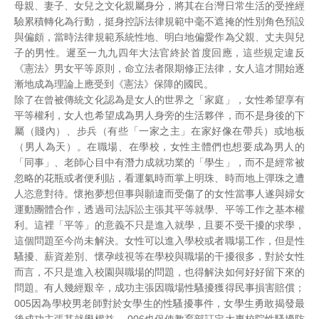
母親、妻子、女兒之文化親屬身分，將其在台灣日常生活的受挫經
驗累積轉化為行動，挺身控訴法律規範中毫不遮掩的性別角色預設
與偏頗，當時法律規範系統性地、明白地偏愛作為父親、丈夫與兒
子的男性。遲至一九九四年大法官終於首度回應，這些規定違反
《憲法》男女平等原則，命立法者限期修正法律，女人這才開始逐
漸地成為理論上應受到《憲法》保障的國民。
除了在曾被傳統文化認為是女人的世界之「家庭」，女性希望享有
平等權利，女人也希望成為男人身旁的生活夥伴，而不是身後的下
屬（賤內）、步兵（有些「一家之主」在家好像在帶兵）或地板
（男人為天）。在職場、在學校，女性主體們也想要成為男人的
「同事」、老師心目中有潛力成就功業的「學生」，而不是經常被
忽略的花瓶或者便利貼，看運氣時而掌上明珠、時而地上彈珠之遭
人恣意對待。懷抱夢想但事與願違而受傷了的女性當事人遂與婦女
運動團體合作，透過司法訴訟主張其平等就學、平等工作之基本權
利。這裡「平等」的意義不只是進入就學，且要不受干擾的求學，
這個問題至今尚未解決。女性可以進入學校或者職場工作，但是性
騷擾、薪資差別、懷孕歧視等在學校與職場的干擾很多，對於女性
而言，不只是進入校園與職場的問題，也得解決如何好好留下來的
問題。有人幾經艱辛，成功主張因職場性騷擾獲得民事損害賠償；
005因為學校男老師對於女學生的性騷擾事件，女學生勇敢揭發最