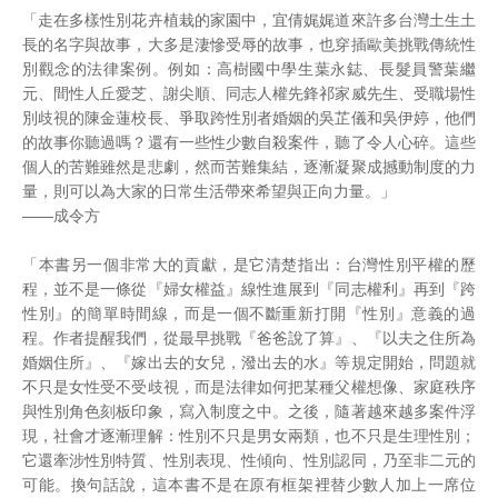
「走在多樣性別花卉植栽的家園中，宜倩娓娓道來許多台灣土生土
長的名字與故事，大多是淒慘受辱的故事，也穿插歐美挑戰傳統性
別觀念的法律案例。例如：高樹國中學生葉永鋕、長髮員警葉繼
元、間性人丘愛芝、謝尖順、同志人權先鋒祁家威先生、受職場性
別歧視的陳金蓮校長、爭取跨性別者婚姻的吳芷儀和吳伊婷，他們
的故事你聽過嗎？還有一些性少數自殺案件，聽了令人心碎。這些
個人的苦難雖然是悲劇，然而苦難集結，逐漸凝聚成撼動制度的力
量，則可以為大家的日常生活帶來希望與正向力量。」
——成令方
「本書另一個非常大的貢獻，是它清楚指出：台灣性別平權的歷
程，並不是一條從『婦女權益』線性進展到『同志權利』再到『跨
性別』的簡單時間線，而是一個不斷重新打開『性別』意義的過
程。作者提醒我們，從最早挑戰『爸爸說了算』、『以夫之住所為
婚姻住所』、『嫁出去的女兒，潑出去的水』等規定開始，問題就
不只是女性受不受歧視，而是法律如何把某種父權想像、家庭秩序
與性別角色刻板印象，寫入制度之中。之後，隨著越來越多案件浮
現，社會才逐漸理解：性別不只是男女兩類，也不只是生理性別；
它還牽涉性別特質、性別表現、性傾向、性別認同，乃至非二元的
可能。換句話說，這本書不是在原有框架裡替少數人加上一席位