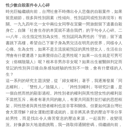
性少數自殺案件令人心碎
時光巨輪繼續向前，台灣社會不時傳出令人悲傷的自殺案件，如果
留意細節，很多與性別因素（性傾向、性別認同或性別表現等）有
關。一九九四年北一女中兩位女同學在宜蘭一間旅館留下遺書自殺
身亡，自陳「社會生存的本質就不適合我們」的字句令人心碎。二
○○八年，出生指定性別為女性、性別認同為男性的「宇皓」留下遺
書跳下高樓，希望自己下輩子身為男兒活在明亮的世界，同樣令人
心痛。生為女性，如果不是主流規範預設的異性戀女人，生活在台
灣會有什麼遭遇？如果覺得自己是男性呢？如果一出生就是可男可
女（俗稱陰陽人）呢？根本非男亦非女呢？如果出生被醫師判定而
登記的性別與日後自身感知經驗的性別不一致，會有什麼樣的人
生？
這一系列的研究主題演變，從「婦女權利」著手，我逐漸發展「同
志權利」、「雙性人／陰陽人」、「跨性別權利」等研究計畫，是
一個自然而然的顯影過程。跨性別者的權利與異性戀女性的權利並
不當然互斥，兩者有著共同的敵人，有要共同面對並打破的思想框
架，同性戀者與異性戀者權利也並非零和關係。但要如何讓台灣社
會大眾理解？婦女運動想要成就的，並非將其承受的壓迫平等分享
給男性，而是找出令人痛苦窒息的壓迫來源，一起面對，改變現
況。好像參加大地遊戲挑戰，我一路取得通關密碼，得繼續向前，