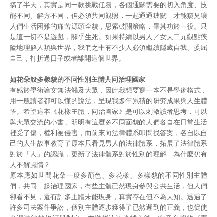
搞了半天，其實是同一款挑戰任務，各個通關需要的切入角度、技
能不同、解方不同，但必須共同觀照，一起通通破關，才能窺見讓
人們生活困難的痛苦源頭全貌，思索破關策略，畢其功於一役。只
是這一切不是遊戲，關乎生死。如果持續以男人／女人二元觀點狹
隘地理解人類與世界，我們之中有不少人必須繼續隱藏自我、委屈
自己，打折過日子或者離開這個世界。
如花朵般多樣貌的不同性別主體共同治理國家
有感於學術論文無法觸及大眾，因此我想要寫一本不是學術格式，
用一般讀者都可以懂的說法，呈現我多年累積的研究成果與人生體
悟。希望這本《花樣主體，同治國家》是可以刺激讀者思考，可以
與大眾交流的小書。明明有這麼多不同面貌的人們各自在日常生活
裡受了傷，權利被侵害，而前來向法律體系叩問找答案，各自以自
己的人生故事教育了原本只看見男人的法律體系，拓展了法律體系
對於「人」的認識，更新了法律體系對於性別的理解，為什麼仍有
人不解風情？
原本應如世間花朵一般多顏色、多花樣、多樣貌的不同性別主體
們，共同一起治理國家，有些主體已然現身參與公共生活，但人們
卻看不見，還有許多主體未能現身，真實存在但不為人知。透過了
許多司法案件爭訟，個別主體逐步獲得了已然遲到的正義，也促使