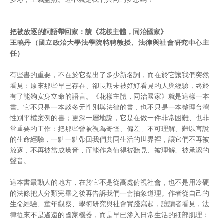
把被放逐的詞語帶回家：讀《花樣主體，同治國家》
王曉丹（國立政治大學法學院特聘教授、法律與社會研究中心主
任）
有些書的重要，不在於它提出了多少新名詞，而在於它讓我們突然
看見：原來那些早已存在、卻長期未被好好看見的人與經驗，終於
有了能夠安身立命的語言。《花樣主體，同治國家》就是這樣一本
書。它不只是一本談多元性別與法律的書，也不只是一本整理台灣
性別平權案例的書；更深一層地說，它是在做一件非常困難、也非
常重要的工作：把那些曾被視為奇怪、偏差、不可理解、難以言說
的生命經驗，一點一點帶回我們共同生活的世界裡，讓它們不再被
放逐，不再被當成噪音，而能作為值得被聽見、被理解、被承認的
聲音。
這本書最動人的地方，在於它不是從高處俯視社會，也不是用冷硬
的法條把人分類完畢之後再告訴我們一套抽象道理。作者從自己的
生命經驗、童年觀察、學術研究與社會實踐寫起，讓讀者看見，法
律從來不是遙遠的國家機器，而是早已滲入日常生活的細部肌理：