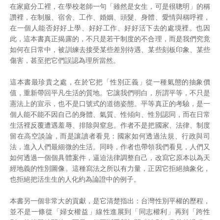
在家庭分工裡，在學校老師一句「雖然是女生，可是很聰明」的稱
讚裡，在制服、宿舍、工作、婚姻、頭髮、身體、愛情與稱呼裡，
在一個人能否好好上學、好好工作、好好活下去的處境裡。也因
此，這本書真正揭露的，不只是若干制度的不合理，而是我們究竟
如何在日常中，被訓練去接受某些差別待遇、某些刻板印象、某些
傷害，甚至把它們誤認為理所當然。
這本書最珍貴之處，在於它把「性別正義」從一種氣態的抽象價
值，重新帶回平凡生活的質地。它讓我們明白，所謂平等，不只是
憲法上的宣示，也不是口號式的道德姿態。平等真正的考驗，是一
個人能不能不因自己的身體、氣質、性傾向、性別認同，而在日常
生活裡反覆遭遇羞辱、排除與窒息。作者不是把國家、法律、制度
留在高空談論，而是讓讀者看見：國家如何透過法規、行政與司
法，進入人們最細微的生活。同時，作者也帶領我們看見，人們又
如何透過一個個具體案件，逼迫法律調整自己，改寫它原本以為天
經地義的性別圖像。這種寫法之所以有力量，正因它拒絕抽象化，
也拒絕把活生生的人化約為論證中的例子。
本書另一個非常大的貢獻，是它清楚指出：台灣性別平權的歷程，
並不是一條從「婦女權益」線性進展到「同志權利」再到「跨性