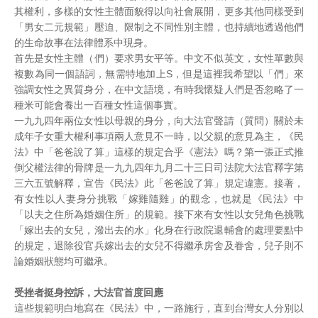
其權利，多樣的女性主體面貌得以向社會展開，更多其他同樣受到
「男女二元規範」壓迫、限制之不同性別主體，也持續地透過他們
的生命故事在法律體系中現身。
首先是女性主體（們）要求男女平等。中文不似英文，女性單數與
複數為同一個語詞，無需特地加上S，但是這裡我希望以「們」來
強調女性之異質身分，在中文語境，有時我懷疑人們是否忽略了一
種米可能會養出一百種女性這個事實。
一九九四年兩位女性以母親的身分，向大法官聲請（質問）關於未
成年子女重大權利事項兩人意見不一時，以父親的意見為主，《民
法》中「爸爸說了算」這樣的規定合乎《憲法》嗎？第一張正式推
倒父權法律的骨牌是一九九四年九月二十三日司法院大法官釋字第
三六五號解釋，宣告《民法》此「爸爸說了算」規定違憲。接著，
有女性以人妻身分挑戰「嫁雞隨雞」的觀念，也就是《民法》中
「以夫之住所為婚姻住所」的規範。接下來有女性以女兒角色挑戰
「嫁出去的女兒，潑出去的水」化身在行政院退輔會的處理要點中
的規定，退除役官兵嫁出去的女兒不得繼承房舍及眷舍，兒子則不
論婚姻狀態均可繼承。
受挫者挺身控訴，大法官首度回應
這些規範明白地寫在《民法》中，一路施行，直到台灣女人分別以