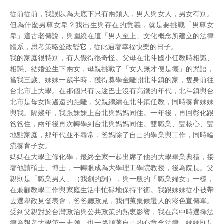
從前從前，我誤以為天底下只有兩類人，男人與女人，男女有別。
但為什麼男尊女卑？我出生與存在的意義，就是要挑戰「男尊女
卑」這古老傳說，與圍繞在這「男人至上」文化概念所建立的法律
體系，思考策略並改變它，從此過著幸福快樂的日子。
我的家庭很特別，有人覺得很奇怪。父母在北斗國小任教時相識、
相戀、結婚並生下兩女，母親挑戰了「女人無才便是德」的咒語，
當我三歲、妹妹一歲半時，獲得獎學金離開北斗鎮的家，隻身前往
台北市上大學。在那個只有長途巴士沒有高鐵的年代，北斗鎮與台
北市是母女間遙遠的距離，父親繼續在北斗鎮任教，同時養育妹妹
與我。隔幾年，我跟妹妹上台北與媽媽同住。一年後，再回彰化跟
爸爸住，兩年後再次轉學到台北與媽媽同住。雙職業、雙核心、雙
地點家庭，那年代並不尋常，爸媽除了自己的學業與工作，同時輪
流養育子女。
媽媽在大學主修化學，最終全家一起出席了他的大學畢業典禮，接
著他讀碩士、博士，一轉眼成為大學理工學院教授，後為院長。父
親則是「職業男人」（我創的詞），與一般的「職業婦女」一樣，
在兼顧教學工作與家庭生活中忙碌地保持平衡。我跟妹妹從小被帶
去選舉政見發表會，爸爸聽政見，我們蒐集候選人的彩色宣傳單。
受到父親對於台灣政治與公共政策的熱衷影響，我在高中時選擇法
律為報考大學第一志願，也一路順著自己的心意念法律，妹妹則是