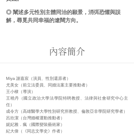
◎ 闡述多元性別主體同治的願景，消弭恐懼與誤
解，尋覓共同幸福的遼闊方向。
內容簡介
Miya 謝嘉宸（演員、性別還原者）
尤美女（前立法委員、同婚法案主要推動者）
王小棣（導演）
王曉丹（國立政治大學法學院特聘教授、法律與社會研究中心主
任）
成令方（高雄醫學大學性別研究所教授、倫敦亞非學院研究學者）
呂欣潔（台灣婚權運動推動者）
妮妃雅．瘋（國際變裝藝術家）
紀大偉（《同志文學史》作者）