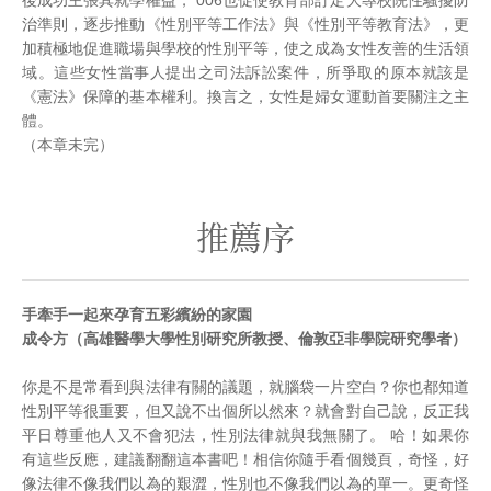
後成功主張其就學權益， 006也促使教育部訂定大專校院性騷擾防
治準則，逐步推動《性別平等工作法》與《性別平等教育法》，更
加積極地促進職場與學校的性別平等，使之成為女性友善的生活領
域。這些女性當事人提出之司法訴訟案件，所爭取的原本就該是
《憲法》保障的基本權利。換言之，女性是婦女運動首要關注之主
體。
（本章未完）
推薦序
手牽手一起來孕育五彩繽紛的家園
成令方（高雄醫學大學性別研究所教授、倫敦亞非學院研究學者）
你是不是常看到與法律有關的議題，就腦袋一片空白？你也都知道
性別平等很重要，但又說不出個所以然來？就會對自己說，反正我
平日尊重他人又不會犯法，性別法律就與我無關了。 哈！如果你
有這些反應，建議翻翻這本書吧！相信你隨手看個幾頁，奇怪，好
像法律不像我們以為的艱澀，性別也不像我們以為的單一。更奇怪