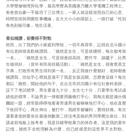
大學雙修物理與化學，最高學歷為美國康乃爾大學電機工程博士。
爸爸曾自豪一手栽培了三位博士，一家人就這樣按照自己的心意、
時間安排與周圍世事機緣，在大大小小的環節上，一路打破「性別
角色刻板印象」地生活著。
看似稱讚，卻覺得不對勁
然而，出了我們的小家庭到學校，一切不再尋常。記得在北斗國小
有位老師很喜歡稱讚我，「雖然是女生，可是很聰明，每次都考第
一名」、「雖然是女生，可是很會踩高蹺、爬竹竿、踢毽子，比男
生做得好」（當年有民俗技藝活動）、「雖然是女生，很會查英文
字典，打敗所有男生得到第一名」，反正我做什麼都好，老師都會
稱讚我，但似乎心裡就是過不了我是女孩這關。怎麼會這樣？每次
都以「雖然」開始他的句子。在台北市武功國小有位社會科老師，
設下了考試標準，男生要達九十分，女生七十分，只要學生考試成
績低於標準，不論男女一律都要用藤條打手心。我每次都是滿分偶
爾錯一題，經常眼睜睜地看著旁邊男生被咻咻地打手心，他在直覺
下收回手心，再次伸出，被打中，我經常被嚇到，覺得好痛。有次
還看著老師要坐在最後倒數第二排沒考及格的男同學爬出座位，到
講桌前地板上撿考卷，我是目睹學校暴力的倖存者。這是我的童年
記憶，雖然不全然理解為什麼，但已經感受到這世界不太對勁。