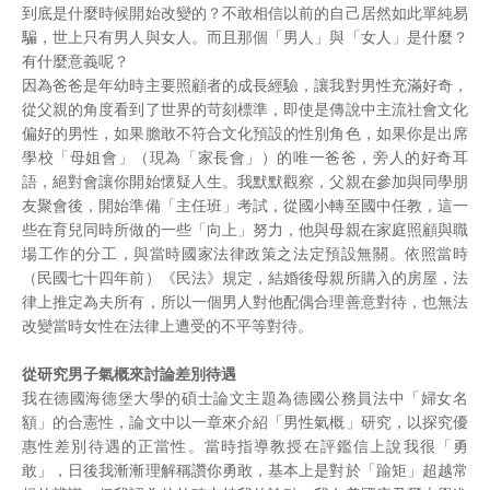
到底是什麼時候開始改變的？不敢相信以前的自己居然如此單純易
騙，世上只有男人與女人。而且那個「男人」與「女人」是什麼？
有什麼意義呢？
因為爸爸是年幼時主要照顧者的成長經驗，讓我對男性充滿好奇，
從父親的角度看到了世界的苛刻標準，即使是傳說中主流社會文化
偏好的男性，如果膽敢不符合文化預設的性別角色，如果你是出席
學校「母姐會」（現為「家長會」）的唯一爸爸，旁人的好奇耳
語，絕對會讓你開始懷疑人生。我默默觀察，父親在參加與同學朋
友聚會後，開始準備「主任班」考試，從國小轉至國中任教，這一
些在育兒同時所做的一些「向上」努力，他與母親在家庭照顧與職
場工作的分工，與當時國家法律政策之法定預設無關。依照當時
（民國七十四年前）《民法》規定，結婚後母親所購入的房屋，法
律上推定為夫所有，所以一個男人對他配偶合理善意對待，也無法
改變當時女性在法律上遭受的不平等對待。
從研究男子氣概來討論差別待遇
我在德國海德堡大學的碩士論文主題為德國公務員法中「婦女名
額」的合憲性，論文中以一章來介紹「男性氣概」研究，以探究優
惠性差別待遇的正當性。當時指導教授在評鑑信上說我很「勇
敢」，日後我漸漸理解稱讚你勇敢，基本上是對於「踰矩」超越常