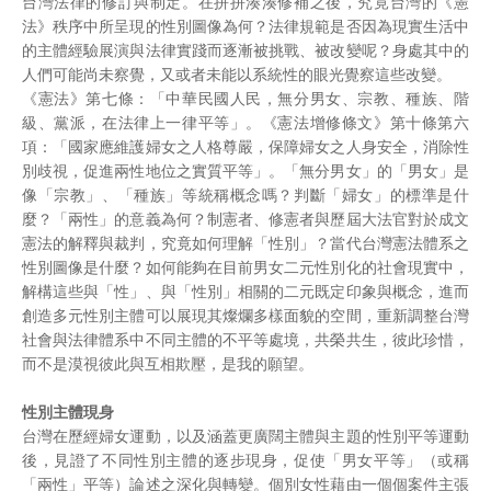
台灣法律的修訂與制定。在拼拼湊湊修補之後，究竟台灣的《憲
法》秩序中所呈現的性別圖像為何？法律規範是否因為現實生活中
的主體經驗展演與法律實踐而逐漸被挑戰、被改變呢？身處其中的
人們可能尚未察覺，又或者未能以系統性的眼光覺察這些改變。
《憲法》第七條：「中華民國人民，無分男女、宗教、種族、階
級、黨派，在法律上一律平等」。《憲法增修條文》第十條第六
項：「國家應維護婦女之人格尊嚴，保障婦女之人身安全，消除性
別歧視，促進兩性地位之實質平等」。「無分男女」的「男女」是
像「宗教」、「種族」等統稱概念嗎？判斷「婦女」的標準是什
麼？「兩性」的意義為何？制憲者、修憲者與歷屆大法官對於成文
憲法的解釋與裁判，究竟如何理解「性別」？當代台灣憲法體系之
性別圖像是什麼？如何能夠在目前男女二元性別化的社會現實中，
解構這些與「性」、與「性別」相關的二元既定印象與概念，進而
創造多元性別主體可以展現其燦爛多樣面貌的空間，重新調整台灣
社會與法律體系中不同主體的不平等處境，共榮共生，彼此珍惜，
而不是漠視彼此與互相欺壓，是我的願望。
性別主體現身
台灣在歷經婦女運動，以及涵蓋更廣闊主體與主題的性別平等運動
後，見證了不同性別主體的逐步現身，促使「男女平等」（或稱
「兩性」平等）論述之深化與轉變。個別女性藉由一個個案件主張