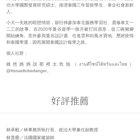
功大學國際發展研究碩士。南漂泰國三年當留學生、泰企社會新鮮
人。
小大一失敗的暗戀情節，卻衍伸參加泰北服務學習社、選修泰文一
二三的故事。在2020年曼谷遊學一個月被打回原形，從三碗豬腳
開始練角。意外參與曼谷設計週、住進雲和街風水寶地、歷經疫情
和泰國學運，因而展開泰國設計報導之路。
個人社群：
雖然媽媽說那裡太危險（งานดีไซน์ไต้หวันและไทย）
@itissaidtobedanger。
好評推薦
林承毅／林事務所執行長、政治大學兼任副教授
林貴榮／法國國家建築師