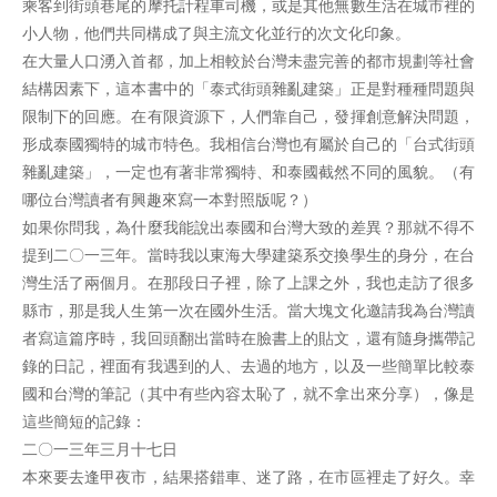
乘客到街頭巷尾的摩托計程車司機，或是其他無數生活在城市裡的
小人物，他們共同構成了與主流文化並行的次文化印象。
在大量人口湧入首都，加上相較於台灣未盡完善的都市規劃等社會
結構因素下，這本書中的「泰式街頭雜亂建築」正是對種種問題與
限制下的回應。在有限資源下，人們靠自己，發揮創意解決問題，
形成泰國獨特的城市特色。我相信台灣也有屬於自己的「台式街頭
雜亂建築」，一定也有著非常獨特、和泰國截然不同的風貌。（有
哪位台灣讀者有興趣來寫一本對照版呢？）
如果你問我，為什麼我能說出泰國和台灣大致的差異？那就不得不
提到二〇一三年。當時我以東海大學建築系交換學生的身分，在台
灣生活了兩個月。在那段日子裡，除了上課之外，我也走訪了很多
縣市，那是我人生第一次在國外生活。當大塊文化邀請我為台灣讀
者寫這篇序時，我回頭翻出當時在臉書上的貼文，還有隨身攜帶記
錄的日記，裡面有我遇到的人、去過的地方，以及一些簡單比較泰
國和台灣的筆記（其中有些內容太恥了，就不拿出來分享），像是
這些簡短的記錄：
二〇一三年三月十七日
本來要去逢甲夜市，結果搭錯車、迷了路，在市區裡走了好久。幸