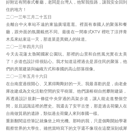
好附近有間泰式餐廳，老闆是台灣人，他幫我指路，讓我安全回到
住的地方！
二〇一三年三月二十五日
去離台中火車站不遠的東協廣場逛逛。裡面有泰國人的聚落和餐
廳，跟外面的氛圍截然不同。最後在一間泰式KTV 裡吃了涼拌青
木瓜來結束這一天，那道菜是異鄉人的味道。
二〇一三年四月六日
今天去花蓮太魯閣國家公園玩。那裡的山景和自然風光實在太美
了！步道也設計得很貼心。我才知道這裡過去是原住民的聚落，他
們的房屋建築與編織方式和泰國的高山部落很像。
二〇一三年五月十六日
在台南度過很開心、又累得剛剛好的一天。我最喜歡的是，由老倉
庫改建成為文化活動空間的安平樹屋。他們讓榕樹自然攀附建築，
再透過設計規劃一條從中央穿過的高架步道，讓人能走進整個空
間，並且認識這裡的歷史。我還去了安平古堡，那是過去荷蘭人在
台南做貿易的遺跡，類似過去荷蘭人來到泰國一樣。
重新翻閱這些筆記就像坐上時光機。那時的我，只是個剛開始學著
觀察世界的大學生。雖然當時寫下的文字還不像現在這麼深刻或犀