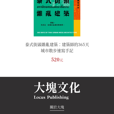
師的365天
泰式街頭雜亂建築：建築師的365天
泰式街頭雜
手記
城市散步速寫手記
城
520
元
關於大塊