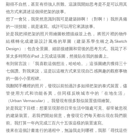
顯得不自然，甚至有些強人所難。這讓我開始思考是不是可以用其
他方式來講述這個掃把架的故事。
想了一會兒，我突然意識到我可是建築師啊！（對啊！）我所具備
的一項技能，就是速寫。或許可以用它來講故事。
於是我把掃把架的照片用繪圖軟體描線並上色， 將照片裡的物件
結構轉化成建築設計風格的草圖（建築系學生稱之為Sketch
Design）：包含全景圖、細節接縫圖和背後的思考方式。我花了不
算太多時間在iPad 上完成這張圖，然後貼在我的臉書上。
有則留言說：「我喜歡這個想法，哈哈哈。」這張圖總共獲得三十
七個讚。對我來說，這是以這種方式來呈現自己感興趣的觀察事物
的一個小小里程碑。
我翻閱手機裡的照片，發現以前拍過許多如掃把架的泰式裝置，儘
管使用方式和功能各異，但同樣反映城市中的「在地生活」
（Urban Vernacular）。我發現有很多類似裝置值得繪製。
於是我定下目標：想要呈現那些日常生活中隨處可見、卻常被忽視
的建築裝置。若我們開始留意，會發現它們每天都出現在我們眼
前。我打算一年內完成三百六十五張這樣的裝置速寫。
後來在這個計畫進行的過程中，無論我走到哪裡，我那「尋找這些