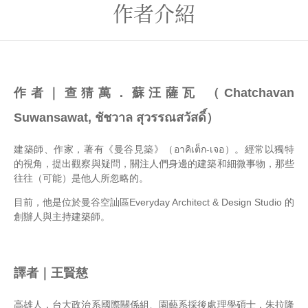
作者介紹
作者｜查猜萬．蘇汪薩瓦 （Chatchavan
Suwansawat, ชัชวาล สุวรรณสวัสดิ์）
建築師、作家，著有《曼谷見築》（อาคิเต็ก-เจอ）。經常以獨特
的視角，提出觀察與疑問，關注人們身邊的建築和細微事物，那些
往往（可能）是他人所忽略的。
目前，他是位於曼谷空訕區Everyday Architect & Design Studio 的
創辦人與主持建築師。
譯者｜王賢慈
高雄人，台大政治系國際關係組、園藝系採後處理學碩士，朱拉隆