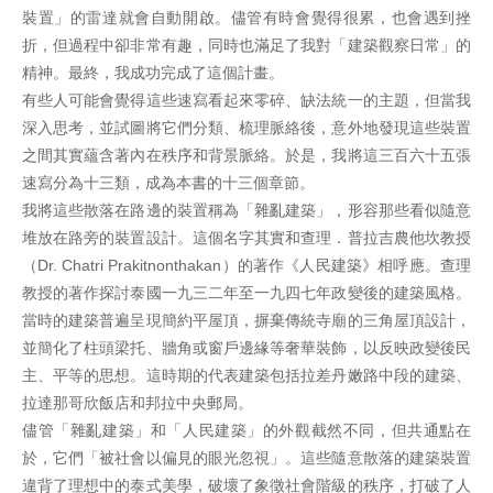
裝置」的雷達就會自動開啟。儘管有時會覺得很累，也會遇到挫
折，但過程中卻非常有趣，同時也滿足了我對「建築觀察日常」的
精神。最終，我成功完成了這個計畫。
有些人可能會覺得這些速寫看起來零碎、缺法統一的主題，但當我
深入思考，並試圖將它們分類、梳理脈絡後，意外地發現這些裝置
之間其實蘊含著內在秩序和背景脈絡。於是，我將這三百六十五張
速寫分為十三類，成為本書的十三個章節。
我將這些散落在路邊的裝置稱為「雜亂建築」，形容那些看似隨意
堆放在路旁的裝置設計。這個名字其實和查理．普拉吉農他坎教授
（Dr. Chatri Prakitnonthakan）的著作《人民建築》相呼應。查理
教授的著作探討泰國一九三二年至一九四七年政變後的建築風格。
當時的建築普遍呈現簡約平屋頂，摒棄傳統寺廟的三角屋頂設計，
並簡化了柱頭梁托、牆角或窗戶邊緣等奢華裝飾，以反映政變後民
主、平等的思想。這時期的代表建築包括拉差丹嫩路中段的建築、
拉達那哥欣飯店和邦拉中央郵局。
儘管「雜亂建築」和「人民建築」的外觀截然不同，但共通點在
於，它們「被社會以偏見的眼光忽視」。這些隨意散落的建築裝置
違背了理想中的泰式美學，破壞了象徵社會階級的秩序，打破了人