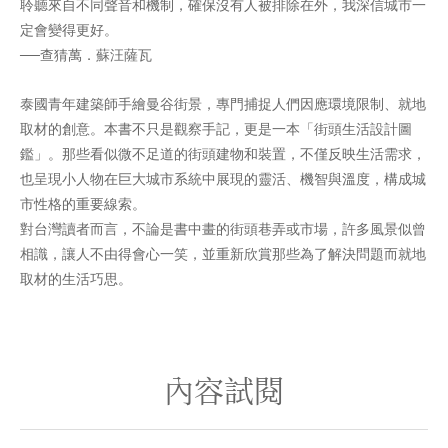
聆聽來自不同聲音和機制，確保沒有人被排除在外，我深信城市一
定會變得更好。
──查猜萬．蘇汪薩瓦
泰國青年建築師手繪曼谷街景，專門捕捉人們因應環境限制、就地
取材的創意。本書不只是觀察手記，更是一本「街頭生活設計圖
鑑」。那些看似微不足道的街頭建物和裝置，不僅反映生活需求，
也呈現小人物在巨大城市系統中展現的靈活、機智與溫度，構成城
市性格的重要線索。
對台灣讀者而言，不論是書中畫的街頭巷弄或市場，許多風景似曾
相識，讓人不由得會心一笑，並重新欣賞那些為了解決問題而就地
取材的生活巧思。
內容試閱