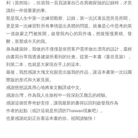
利（當然啦），但當我一頁頁讀著自己在異鄉探險的記錄時，才意
識到一件很重要的事。
那是我人生中第一次練習觀察、記錄，第一次試著反思所見所聞，
更是第一次練習對所有事情提出具體的問題。就像是心中思考的第
一道啟蒙之門被推開，啟發我內心的寫作魂，然後慢慢累積、發
酵，形塑成今天的我。
身為建築師，我做的不僅僅是依照客戶需求做出漂亮的設計，還經
由書寫分享我透過建築所看到的社會。從第一本書《曼谷見築》，
到第二本，也就是大家現在手上的這本。
最後，我想感謝大塊文化願意出版我的作品，讓這本書第一次以國
際版的形式和大家見面。
感謝慈慈認真用心地將泰文翻譯成中文。
感謝台灣，作為我人生旅程中一段深刻又難忘的經驗。
感謝這個世界奇妙安排，讓我最新的書得以回到啟發我作為
作者的起點（或許這就是所謂的Thaiwan現象吧）。
也要感謝此刻正在看這本書的你。祝閱讀愉快！