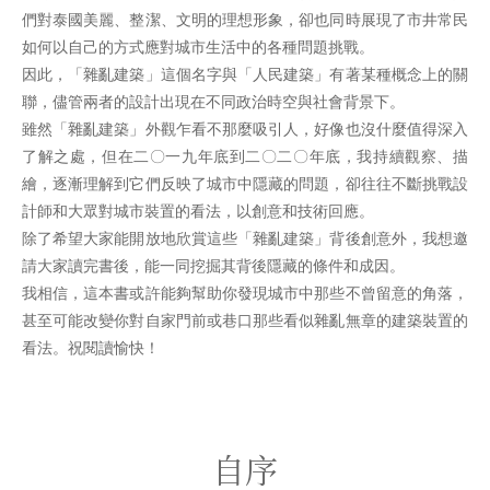
們對泰國美麗、整潔、文明的理想形象，卻也同時展現了市井常民
如何以自己的方式應對城市生活中的各種問題挑戰。
因此，「雜亂建築」這個名字與「人民建築」有著某種概念上的關
聯，儘管兩者的設計出現在不同政治時空與社會背景下。
雖然「雜亂建築」外觀乍看不那麼吸引人，好像也沒什麼值得深入
了解之處，但在二〇一九年底到二〇二〇年底，我持續觀察、描
繪，逐漸理解到它們反映了城市中隱藏的問題，卻往往不斷挑戰設
計師和大眾對城市裝置的看法，以創意和技術回應。
除了希望大家能開放地欣賞這些「雜亂建築」背後創意外，我想邀
請大家讀完書後，能一同挖掘其背後隱藏的條件和成因。
我相信，這本書或許能夠幫助你發現城市中那些不曾留意的角落，
甚至可能改變你對自家門前或巷口那些看似雜亂無章的建築裝置的
看法。祝閱讀愉快！
自序