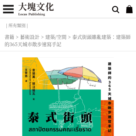
| 所有類別 |
書籍
>
藝術設計
>
建築/空間
>
泰式街頭雜亂建築：建築師
的365天城市散步速寫手記