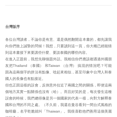
台灣版序
各位台灣讀者，不論你是有意、還是偶然翻開這本書的，都先讓我
向你們致上誠摯的問候！我想，只要讀到這一頁，你大概已經能猜
到這本書接下來要講些什麼、要談泰國的哪些內容。
在進入正題前，我想先聊個題外話。我相信你們應該都遇過外國朋
友把Thailand （泰國） 和Taiwan （台灣） 搞混的情況吧？可能
因為這兩個字的拼法有點像、唸起來相似，甚至印象中台灣人和泰
國人的長像也有點接近。
但也正因這樣的誤會，反倒意外拉近了兩國之間的關係，即便這兩
個地方其實一點關係也沒有（哈）。而且好笑的是，每次發生這種
誤會的時候，我們總得像是另一個國家的代表一樣，向對方解釋泰
國和台灣的不同之處。（不久前，我還在曼谷看到一間台式風格的
咖啡廳，名字乾脆就叫「Thaiwan」。我很喜歡他們善用這個美麗