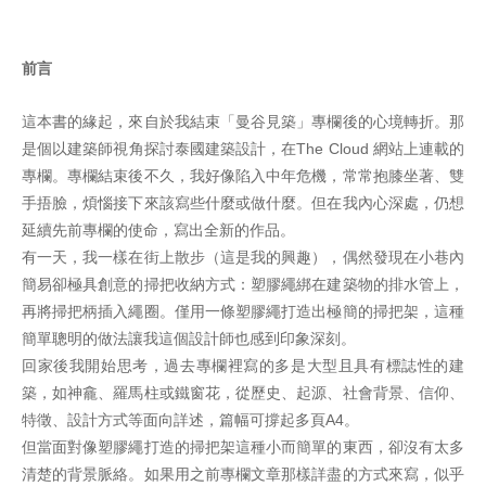
前言
這本書的緣起，來自於我結束「曼谷見築」專欄後的心境轉折。那
是個以建築師視角探討泰國建築設計，在The Cloud 網站上連載的
專欄。專欄結束後不久，我好像陷入中年危機，常常抱膝坐著、雙
手捂臉，煩惱接下來該寫些什麼或做什麼。但在我內心深處，仍想
延續先前專欄的使命，寫出全新的作品。
有一天，我一樣在街上散步（這是我的興趣），偶然發現在小巷內
簡易卻極具創意的掃把收納方式：塑膠繩綁在建築物的排水管上，
再將掃把柄插入繩圈。僅用一條塑膠繩打造出極簡的掃把架，這種
簡單聰明的做法讓我這個設計師也感到印象深刻。
回家後我開始思考，過去專欄裡寫的多是大型且具有標誌性的建
築，如神龕、羅馬柱或鐵窗花，從歷史、起源、社會背景、信仰、
特徵、設計方式等面向詳述，篇幅可撐起多頁A4。
但當面對像塑膠繩打造的掃把架這種小而簡單的東西，卻沒有太多
清楚的背景脈絡。如果用之前專欄文章那樣詳盡的方式來寫，似乎