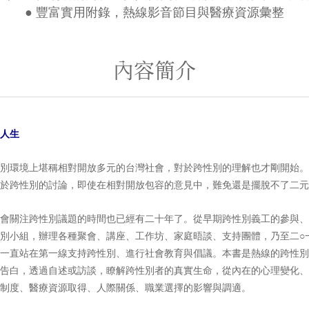
● 豐富實用附錄，熱線影音節目與醫療資源彙整
內容簡介
人生
環境上堪稱相對開放多元的台灣社會，對於跨性別的理解也才剛開始。
於跨性別的討論，即使在相對開放包容的意見中，難免還是擺脫不了二元
關注跨性別議題的時間也已經有二十年了。從早期跨性別義工的參與、
別小組，辦理各種聚會、講座、工作坊、家庭晤談、支持團體，乃至二○
一直站在第一線支持跨性別、進行社會教育與倡議。本書是熱線的跨性別
告白，透過自述或訪談，瞭解跨性別者的真實生命，從內在的心理變化、
制度、醫療資源取得、人際關係、職業選擇的影響與調適。