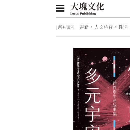
書籍
>
人文科普
>
性別
| 所有類別 |