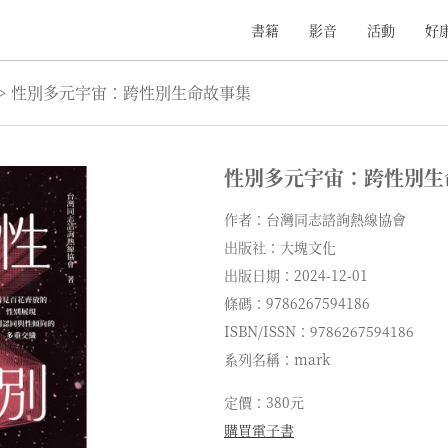
書籍
影音
活動
好
>
性別多元宇宙：跨性別生命故事集
性別多元宇宙：跨性別生
作者：台灣同志諮詢熱線協會
出版社：大塊文化
出版日期：2024-12-01
條碼：9786267594186
ISBN/ISSN：9786267594186
系列名稱：mark
定價：380元
購買電子書