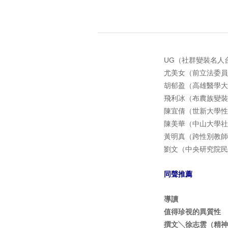
UG（社群變裝名人
尤美女（前立法委員
胡郁盈（高雄醫學大
飛利冰（布農族變裝
陳宜倩（世新大學性
陳美華（中山大學社
黃明真（跨性別教師
劉文（中央研究院民
同聲推薦
導讀
值得珍視的異質性
撰文╲徐志雲（精神