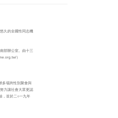
最悠久的全國性同志機
南部辦公室。由十三
org.tw/）
辦多場跨性別聚會與
努力讓社會大眾更認
驗，並於二○一九年