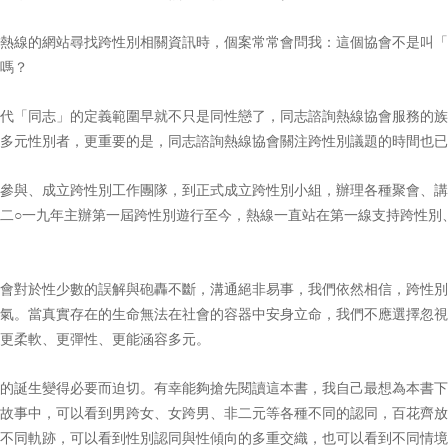
熱線的網站尋找跨性別相關資訊時，個案常常會問我：這個協會不是叫「
嗎？
代「同志」的定義範圍早就不只是同性戀了，同志諮詢熱線協會服務的族群涵
多元性別者，更重要的是，同志諮詢熱線協會關注跨性別議題的時間也已
參與、成立跨性別工作團隊，到正式成立跨性別小組，辦理各種聚會、講
二○一九年主辦第一屆跨性別遊行至今，熱線一直站在第一線支持跨性別
會對於性少數的誤解與砲轟不斷，溝通絕非易事，我們依然相信，跨性別
氣。當真實存在的生命無法在社會的容器中安身立命，我們不應選擇忽視
更柔軟、更彈性、更能涵容多元。
的誕生變得必要而迫切。有幸能夠搶先閱讀這本書，我自己最想為本書下
故事中，可以看到男跨女、女跨男、非二元等各種不同的認同，百花齊放
不同軌跡，可以看到性別認同與性傾向的多重交織，也可以看到不同情境