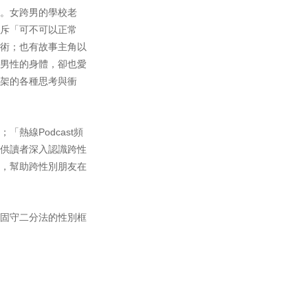
。女跨男的學校老
斥「可不可以正常
術；也有故事主角以
男性的身體，卻也愛
架的各種思考與衝
線Podcast頻
提供讀者深入認識跨性
，幫助跨性別朋友在
固守二分法的性別框