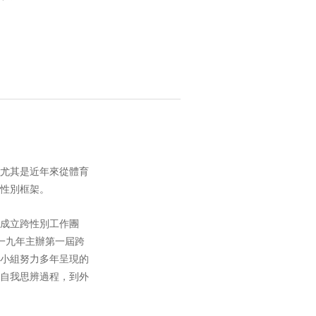
尤其是近年來從體育
性別框架。
成立跨性別工作團
一九年主辦第一屆跨
小組努力多年呈現的
自我思辨過程，到外