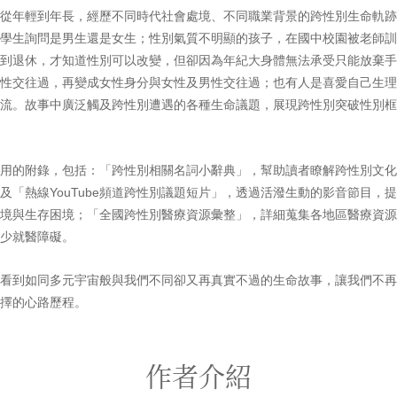
年輕到年長，經歷不同時代社會處境、不同職業背景的跨性別生命軌跡
學生詢問是男生還是女生；性別氣質不明顯的孩子，在國中校園被老師訓
到退休，才知道性別可以改變，但卻因為年紀大身體無法承受只能放棄手
性交往過，再變成女性身分與女性及男性交往過；也有人是喜愛自己生理
流。故事中廣泛觸及跨性別遭遇的各種生命議題，展現跨性別突破性別框
附錄，包括：「跨性別相關名詞小辭典」，幫助讀者瞭解跨性別文化；「熱
及「熱線YouTube頻道跨性別議題短片」，透過活潑生動的影音節目，
境與生存困境；「全國跨性別醫療資源彙整」，詳細蒐集各地區醫療資源
少就醫障礙。
到如同多元宇宙般與我們不同卻又再真實不過的生命故事，讓我們不再
擇的心路歷程。
作者介紹