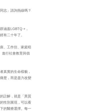
同志」諮詢熱線嗎？
蓋LGBTQ +，
經有二十年了。
座、工作坊、家庭晤
、進行社會教育與倡
者真實的生命樣貌，
痛楚，而是盡力改變
的註解，就是「異質
的性別展現，可以看
下的醫療選擇。每一