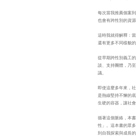
每次當我推薦個案到
也會有跨性別的資源
這時我就得解釋：當
還有更多不同樣貌的
從早期跨性別義工的
談、支持團體，乃至
議。
即使這麼多年來，社
是熱線堅持不懈的底
生硬的容器，讓社會
循著這個脈絡，本書
性」。這本書的眾多
到自我探索與成長的