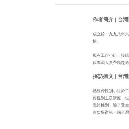
作者簡介 | 台
成立於一九九八年六
構。
現有工作小組：接線
位專職人員帶領超過四百
採訪撰文 | 
熱線跨性別小組於二
跨性別主題講座，也
識跨性別，除了受邀
首次舉辦第一屆台灣