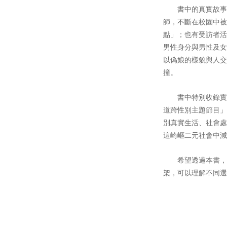
書中的真實故事從
師，不斷在校園中被
點」；也有受訪者活
男性身分與男性及女
以偽娘的樣貌與人交
撞。
書中特別收錄實用的
道跨性別主題節目」
別真實生活、社會處
這崎嶇二元社會中減
希望透過本書，看
架，可以理解不同選