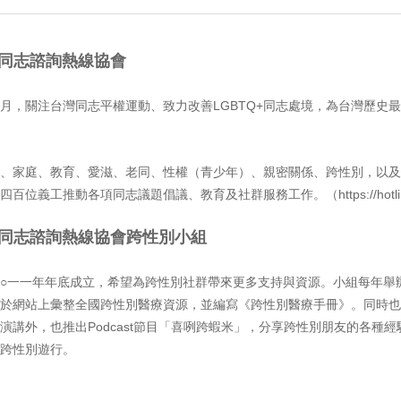
灣同志諮詢熱線協會
月，關注台灣同志平權運動、致力改善LGBTQ+同志處境，為台灣歷史
、家庭、教育、愛滋、老同、性權（青少年）、親密關係、跨性別，以及
位義工推動各項同志議題倡議、教育及社群服務工作。（https://hotline.
台灣同志諮詢熱線協會跨性別小組
○一一年年底成立，希望為跨性別社群帶來更多支持與資源。小組每年舉
於網站上彙整全國跨性別醫療資源，並編寫《跨性別醫療手冊》。同時也
演講外，也推出Podcast節目「喜咧跨蝦米」，分享跨性別朋友的各種經
跨性別遊行。