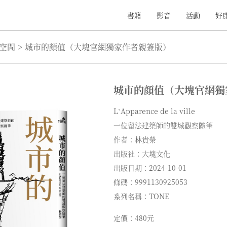
書籍
影音
活動
好
/空間
>
城市的顏值（大塊官網獨家作者親簽版）
城市的顏值（大塊官網獨
L‛Apparence de la ville
一位留法建築師的雙城觀察隨筆
作者：林貴榮
出版社：大塊文化
出版日期：2024-10-01
條碼：9991130925053
系列名稱：TONE
定價：480元