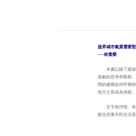
提昇城市氣質需要堅
──林貴榮
本書記錄了建築師
面貌的思考和觀察。
間的建構如何呼應時
他方之長或為借鏡，
文字有抒情、有想
默化培養市民生活美