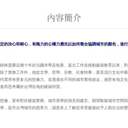
內容簡介
定的決心和耐心，有魄力的公權力應先以如何整合協調城市的顏色，進行
林貴榮這幾十年於法國求學及執業、返台工作並推動建築教育以來，對
除了實務工作外，他從文學、哲學、宗教、社會時事，甚至流行文化中吸
代需求有更多元的想像力。並透過在不同的城市實地遊走，感受各地文化
進而思考屬於台灣在地的建築特質。
像，更有對於建築實務、城市美學的洞見與建言。期望恢復城市空間與
學，提升台灣城市的競爭力，讓更多人了解並享受建築給予人類生活的豐