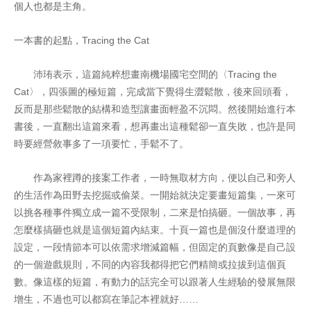
個人也都是主角。
一本書的起點，Tracing the Cat
沛珛表示，這篇純粹想畫南機場國宅空間的〈Tracing the
Cat〉，四張圖的極短篇，完成當下覺得生澀鬆散，後來回頭看，
反而是那些鬆散的結構和造型讓畫面輕盈不沉悶。然後開始進行本
書後，一直翻出這篇來看，想再畫出這種鬆卻一直失敗，也許是同
時要經營敘事多了一項要忙，手鬆不了。
作為家裡蹲的接案工作者，一時無取材方向，便以自己和旁人
的生活作為田野去挖掘或偷菜。一開始就決定要畫短篇集，一來可
以挑各種事件獨立成一篇不受限制，二來是怕搞砸。一個故事，再
怎麼樣搞砸也就是這個短篇內結束。十頁一篇也是個沒什麼道理的
設定，一段情節本可以依需求增減篇幅，但固定的頁數像是自己設
的一個遊戲規則，不同的內容我都得把它們精簡或拉拔到這個頁
數。像這樣的短篇，有動力的話完全可以跟著人生經驗的發展無限
增生，不過也可以都寫在筆記本裡就好……