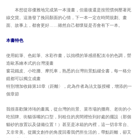
本想從容優雅地完成第一本漫畫，但最後還是按照慣例壓著死
線交貨。這激發了挽回顏面的心情，下一本一定在時間規劃、畫
面、故事上，都會更好……雖然自己都懷疑是否會有下一本。
本書特色
使用鉛筆、色鉛筆、水彩作畫，以拙樸的筆感搭配淡冷的色調，營
造歐系繪本式的台灣漫畫
窗花鐵皮、小吃攤、摩托車，熟悉的台灣街景點綴全書，每一格分
鏡都可以獨立成畫
特別增加收錄第10章（距離〉，此為作者為法文版授權，增添的一
個章節
我很喜歡陳沛珛的畫風，從台灣的街景、菜市場的攤商、老街的小
吃招牌、街貓張嘴的口型，到租住的房間裡恰到好處的擺設（那個
貓砂的放置以及儲備位置！）甚至是冰箱的內裡，這一切非常台、
又非常美。從圖文創作的角度回看我們所生活的，帶點距離，卻又