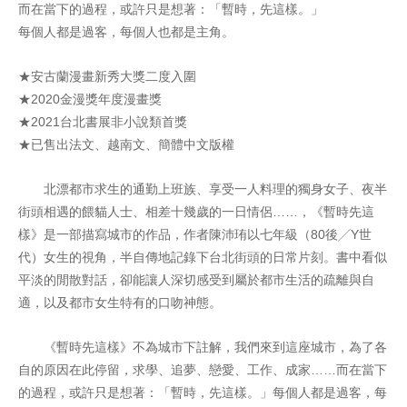
而在當下的過程，或許只是想著：「暫時，先這樣。」
每個人都是過客，每個人也都是主角。
★安古蘭漫畫新秀大獎二度入圍
★2020金漫獎年度漫畫獎
★2021台北書展非小說類首獎
★已售出法文、越南文、簡體中文版權
北漂都市求生的通勤上班族、享受一人料理的獨身女子、夜半
街頭相遇的餵貓人士、相差十幾歲的一日情侶……，《暫時先這
樣》是一部描寫城市的作品，作者陳沛珛以七年級（80後╱Y世
代）女生的視角，半自傳地記錄下台北街頭的日常片刻。書中看似
平淡的閒散對話，卻能讓人深切感受到屬於都市生活的疏離與自
適，以及都市女生特有的口吻神態。
《暫時先這樣》不為城市下註解，我們來到這座城市，為了各
自的原因在此停留，求學、追夢、戀愛、工作、成家……而在當下
的過程，或許只是想著：「暫時，先這樣。」每個人都是過客，每