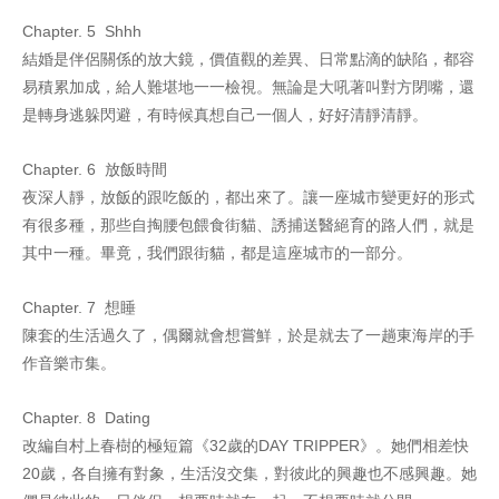
Chapter. 5 Shhh
結婚是伴侶關係的放大鏡，價值觀的差異、日常點滴的缺陷，都容
易積累加成，給人難堪地一一檢視。無論是大吼著叫對方閉嘴，還
是轉身逃躲閃避，有時候真想自己一個人，好好清靜清靜。
Chapter. 6 放飯時間
夜深人靜，放飯的跟吃飯的，都出來了。讓一座城市變更好的形式
有很多種，那些自掏腰包餵食街貓、誘捕送醫絕育的路人們，就是
其中一種。畢竟，我們跟街貓，都是這座城市的一部分。
Chapter. 7 想睡
陳套的生活過久了，偶爾就會想嘗鮮，於是就去了一趟東海岸的手
作音樂市集。
Chapter. 8 Dating
改編自村上春樹的極短篇《32歲的DAY TRIPPER》。她們相差快
20歲，各自擁有對象，生活沒交集，對彼此的興趣也不感興趣。她