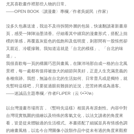
尤其喜歡畫作裡那些人物的日常。
――OPEN BOOK〈讀漫畫〉專欄╱作者吳妮民（作家）
沒多久包裹送達，我迫不及待拆開外層的包裝，快速翻讀著新書扉
頁，感受一陣陣油墨清香。仔細看其中續寫的漫畫形式，搭配上拙
樸的筆感，再覆蓋灰藍色的低飽和及低明度，剎那間有一股悵然卻
又親近、冷暖摻雜。我知道這就是「台北的模樣」、「台北的味
道」。
我很喜歡每一頁的構圖巧思與畫風，在陳沛珛那自成一格的台北風
景裡，每一處都有值得被放大的細節與美好，正是人生充滿意義的
各種痕跡。我想，無論在台北的生活如何、日常普凡或是獨特，就
先暫時這樣吧，只要挺過眼前難捱的近況，悲苦終將成為過客。
――迷誠品主題專欄╱作者FLiPER（云 ʕ•͡-•ʔฅ）
以台灣漫畫市場而言，《暫時先這樣》相當具有原創性。內容中對
台灣現實氛圍的描繪以及特殊的客氣文化，以法文讀者的角度來
看，皆是從未體驗過的生活模式。本書搭配了細膩並具有情感色調
的繪畫風格，以迄今台灣圖像小說類作品中從未有過的角度來觀察