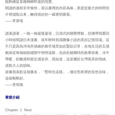
能夠捕捉某種轉瞬即逝的現實。
閱讀的過程非常愉快，若以書裡的內容為喻，那是從龐大的時間切
片裡擷取出來，醃得很好的一罐透明蘿蔔。
――李屏瑤
讀著讀著，一格一格緩慢凝視，沉浸式的聯覺悸動，彷彿帶我重回
小時候閱讀日本漫畫、或年輕時初識圖像小說的美好記憶現場。這
不只是因為沛珛所描繪的都市場景如此緊貼日常，在地生活的五感
氣味從每個細節縫隙中悄悄溢散，也由於她獨特的敘事節奏，冷中
帶暖，距離感和親近感並存。我知道，這是屬於台灣巷弄的情緒、
成熟大人的韻味。
就像我喜歡這個書名，「暫時先這樣」，攘往熙來裡的安然況味，
這樣剛剛好。
――李明璁
章節介紹
Chapter. 1 Nest