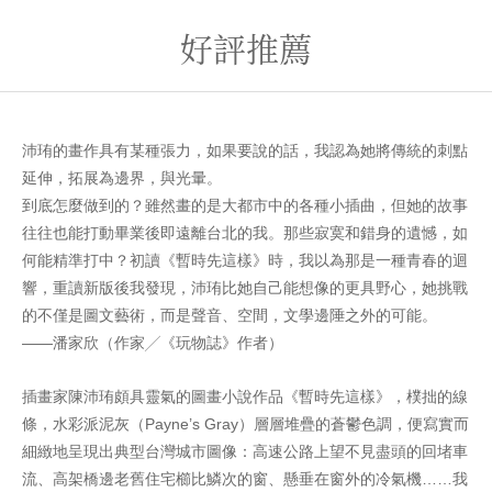
好評推薦
沛珛的畫作具有某種張力，如果要說的話，我認為她將傳統的刺點
延伸，拓展為邊界，與光暈。
到底怎麼做到的？雖然畫的是大都市中的各種小插曲，但她的故事
往往也能打動畢業後即遠離台北的我。那些寂寞和錯身的遺憾，如
何能精準打中？初讀《暫時先這樣》時，我以為那是一種青春的迴
響，重讀新版後我發現，沛珛比她自己能想像的更具野心，她挑戰
的不僅是圖文藝術，而是聲音、空間，文學邊陲之外的可能。
——潘家欣（作家╱《玩物誌》作者）
插畫家陳沛珛頗具靈氣的圖畫小說作品《暫時先這樣》，樸拙的線
條，水彩派泥灰（Payne’s Gray）層層堆疊的蒼鬱色調，便寫實而
細緻地呈現出典型台灣城市圖像：高速公路上望不見盡頭的回堵車
流、高架橋邊老舊住宅櫛比鱗次的窗、懸垂在窗外的冷氣機……我