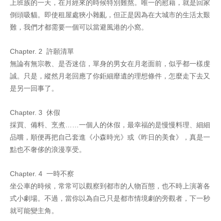
上班族的一天，在月經來的時候特別難熬。唯一的慰藉，就是回家
倒頭吸貓。即使租屋處狹小雜亂，但正是因為在大城市的生活太艱
難，我們才都需要一個可以當避風港的小窩。
Chapter. 2 許願清單
無論有無宗教、是否迷信，單身的男女在月老面前，似乎都一樣虔
誠。只是，縱然月老回應了你鉅細靡遺的理想條件，怎麼走下去又
是另一回事了。
Chapter. 3 休假
採買、備料、烹煮……一個人的休假，最幸福的是慢慢料理、細細
品嚐，順便再把自己套進《小森時光》或《昨日的美食》，真是一
點也不奢侈的浪漫享受。
Chapter. 4 一時不察
坐公車的時候，常常可以觀察到都市的人物百態，也不時上演著各
式小劇場。不過，當你以為自己只是都市情境劇的旁觀者，下一秒
就可能變主角。