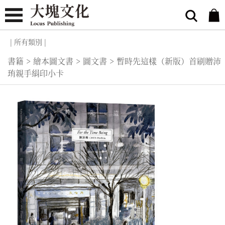
| 所有類別 |
書籍
>
繪本圖文書
>
圖文書
>
暫時先這樣（新版）首刷贈沛
珛親手絹印小卡