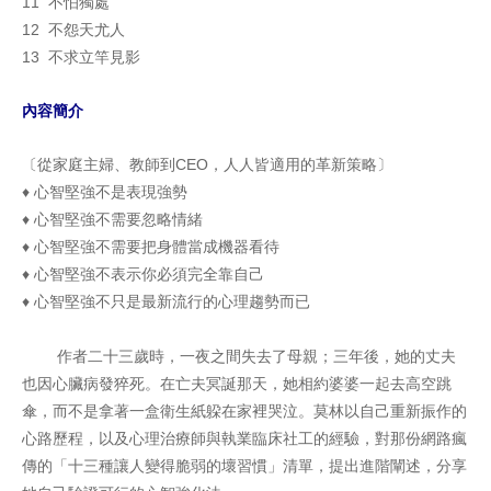
11 不怕獨處
12 不怨天尤人
13 不求立竿見影
內容簡介
〔從家庭主婦、教師到CEO，人人皆適用的革新策略〕
♦ 心智堅強不是表現強勢
♦ 心智堅強不需要忽略情緒
♦ 心智堅強不需要把身體當成機器看待
♦ 心智堅強不表示你必須完全靠自己
♦ 心智堅強不只是最新流行的心理趨勢而已
作者二十三歲時，一夜之間失去了母親；三年後，她的丈夫
也因心臟病發猝死。在亡夫冥誕那天，她相約婆婆一起去高空跳
傘，而不是拿著一盒衛生紙躱在家裡哭泣。莫林以自己重新振作的
心路歷程，以及心理治療師與執業臨床社工的經驗，對那份網路瘋
傳的「十三種讓人變得脆弱的壞習慣」清單，提出進階闡述，分享