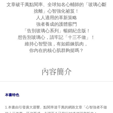
文章破千萬點閱率、全球知名心輔師的「玻璃心斷
捨離」心智強化祕笈！
人人適用的革新策略
強者養成的護體竅門
「告別玻璃心系列」暢銷紀念版！
想告別玻璃心，請牢記「十三不做」！
維持心智堅強，有如鍛鍊肌肉，
你內在的核心肌群夠挺嗎？
內容簡介
本書特色
1.本書由引發廣大迴響、點閱率達千萬的網路文章「心智強者不做