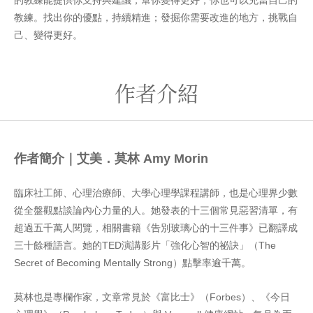
的教練能提供你支持與建議，幫你變得更好，你也可以充當自己的
教練。找出你的優點，持續精進；發掘你需要改進的地方，挑戰自
己、變得更好。
作者介紹
作者簡介｜艾美．莫林 Amy Morin
臨床社工師、心理治療師、大學心理學課程講師，也是心理界少數
從全盤觀點談論內心力量的人。她發表的十三個常見惡習清單，有
超過五千萬人閱覽，相關書籍《告別玻璃心的十三件事》已翻譯成
三十餘種語言。她的TED演講影片「強化心智的祕訣」（The
Secret of Becoming Mentally Strong）點擊率逾千萬。
莫林也是專欄作家，文章常見於《富比士》（Forbes）、《今日