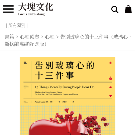
| 所有類別 |
書籍
>
心理勵志
>
心理
>
告別玻璃心的十三件事（玻璃心．
斷捨離 暢銷紀念版）