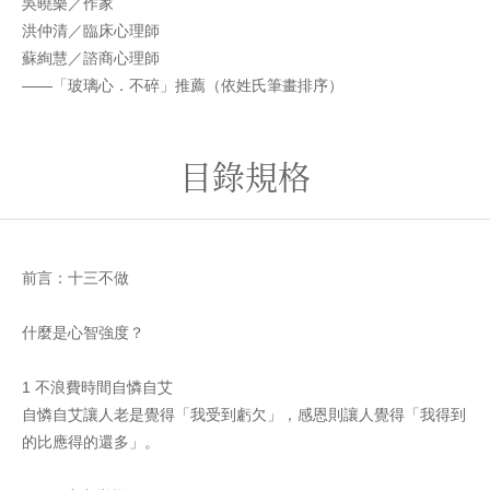
吳曉樂／作家
洪仲清／臨床心理師
蘇絢慧／諮商心理師
——「玻璃心．不碎」推薦（依姓氏筆畫排序）
目錄規格
前言：十三不做
什麼是心智強度？
1 不浪費時間自憐自艾
自憐自艾讓人老是覺得「我受到虧欠」，感恩則讓人覺得「我得到
的比應得的還多」。