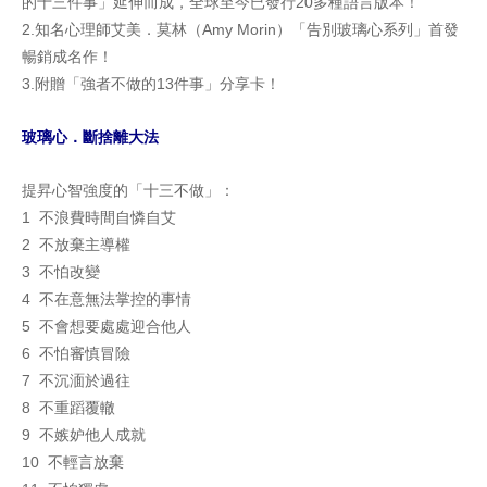
的十三件事」延伸而成，全球至今已發行20多種語言版本！
2.知名心理師艾美．莫林（Amy Morin）「告別玻璃心系列」首發
暢銷成名作！
3.附贈「強者不做的13件事」分享卡！
玻璃心．斷捨離大法
提昇心智強度的「十三不做」：
1 不浪費時間自憐自艾
2 不放棄主導權
3 不怕改變
4 不在意無法掌控的事情
5 不會想要處處迎合他人
6 不怕審慎冒險
7 不沉湎於過往
8 不重蹈覆轍
9 不嫉妒他人成就
10 不輕言放棄