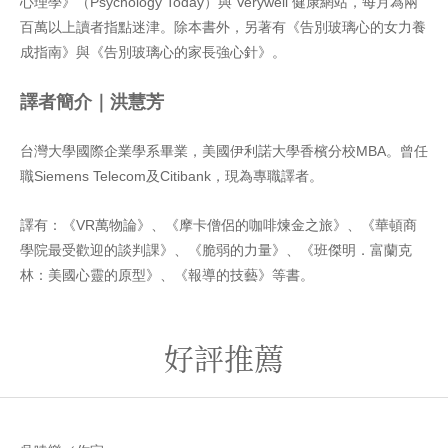
心理學》（Psychology Today）與 Verywell 健康網站，每月為兩
百萬以上讀者指點迷津。除本書外，另著有《告別玻璃心的女力養
成指南》與《告別玻璃心的家長強心針》。
譯者簡介｜洪慧芳
台灣大學國際企業學系畢業，美國伊利諾大學香檳分校MBA。曾任
職Siemens Telecom及Citibank，現為專職譯者
。
譯有：《VR萬物論》、《摩卡僧侶的咖啡煉金之旅》、《華頓商
學院最受歡迎的談判課》、《脆弱的力量》、《班傑明．富蘭克
林：美國心靈的原型》、《報導的技藝》等書。
好評推薦