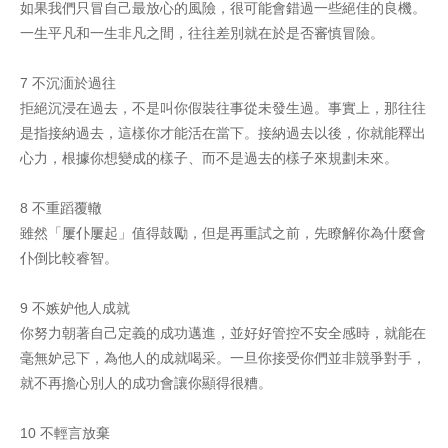
如果我們只冒自己最放心的風險，很可能會錯過一些絕佳的良機。
一生平凡和一生非凡之間，往往差別就在於是否審慎冒險。
7 不沉湎於過往
拒絕沉浸在過去，不是叫你假裝往事從未發生過。事實上，那往往
是指接納過去，這樣你才能活在當下。接納過去以後，你就能釋出
心力，根據你想變成的樣子、而不是過去的樣子來規劃未來。
8 不重蹈覆轍
雖然「屢仆屢起」值得鼓勵，但是再重試之前，先瞭解你為什麼會
仆倒比較睿智。
9 不嫉妒他人成就
你努力朝著自己定義的成功邁進，並好好管控不安全感時，就能在
毫無妒忌下，為他人的成就喝采。一旦你接受你們並非競爭對手，
就不再擔心別人的成功會讓你顯得很糟。
10 不輕言放棄