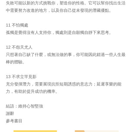
失敗可能以新的方式挑戰你，塑造你的性格。它可以幫你找出生活
中需要努力改進的地方，以及你自己從未發現的潛藏優點。
11 不怕獨處
孤獨是覺得沒有人支持你，獨處則是自願獨自靜下來思考。
12 不怨天尤人
只想著自己缺了什麼，或無法做的事，你可能因此錯過一些人生最
棒的體驗。
13 不求立竿見影
充分發揮潛力，需要展現抗拒短期誘惑的意志力；延遲享樂的能
力，有助於提升成功的機率。
結語：維持心智堅強
謝辭
參考書目