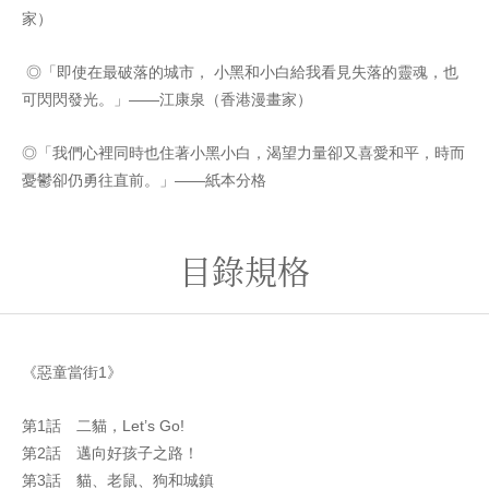
家）
◎「即使在最破落的城市， 小黑和小白給我看見失落的靈魂，也
可閃閃發光。」——江康泉（香港漫畫家）
◎「我們心裡同時也住著小黑小白，渴望力量卻又喜愛和平，時而
憂鬱卻仍勇往直前。」——紙本分格
目錄規格
《惡童當街1》
第1話 二貓，Let’s Go!
第2話 邁向好孩子之路！
第3話 貓、老鼠、狗和城鎮