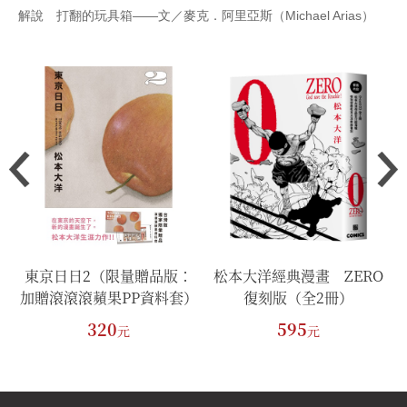
解說 打翻的玩具箱——文／麥克．阿里亞斯（Michael Arias）
東京日日2（限量贈品版：
松本大洋經典漫畫 ZERO
加贈滾滾滾蘋果PP資料套）
復刻版（全2冊）
320
595
元
元