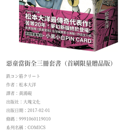
惡童當街全三冊套書（首刷限量贈品版）
鉄コン筋クリート
作者：松本大洋
譯者：黃鴻硯
出版社：大塊文化
出版日期：2017-02-01
條碼：9991060119010
系列名稱：COMICS