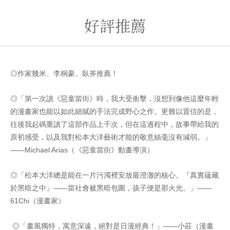
好評推薦
◎作家幾米、李桐豪、臥斧推薦！
◎「第一次讀《惡童當街》時，我大受衝擊，沒想到像他這麼年輕
的漫畫家也能以如此細膩的手法完成野心之作。更難以置信的是，
往後我起碼重讀了這部作品上千次，但在這過程中，故事帶給我的
原初感受，以及我對松本大洋藝術才能的敬意絲毫沒有減弱。」
——Michael Arias（《惡童當街》動畫導演）
◎「松本大洋總是能在一片污濁裡安放最澄澈的核心。『真實蘊藏
於黑暗之中』——當社會被黑暗包圍，孩子便是那火光。」——
61Chi（漫畫家）
◎「畫風獨特，寓意深遠，絕對是日漫經典！」——小莊（漫畫