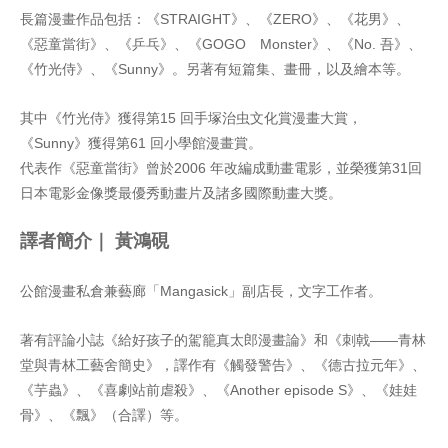
長篇漫畫作品包括：《STRAIGHT》、《ZERO》、《花男》、
《惡童當街》、《乒乓》、《GOGO Monster》、《No. 吾》、
《竹光侍》、《Sunny》。另著有短篇集、畫冊，以及繪本等。
其中《竹光侍》獲得第15 回手塚治虫文化賞漫畫大賞，
《Sunny》獲得第61 回小學館漫畫賞。
代表作《惡童當街》曾於2006 年改編成動畫電影，並榮獲第31回
日本電影金像獎最優秀動畫片及諸多國際動畫大獎。
譯者簡介｜
黃鴻硯
公館漫畫私倉兼藝廊「Mangasick」副店長，文字工作者。
著有評論小誌《給好孩子的駕籠真太郎漫畫論》和《刺戟——青林
堂與青林工藝舍簡史》，譯作有《觸發警告》、《德古拉元年》、
《芋蟲》、《喜劇站前虐殺》、《Another episode S》、《娃娃
骨》、《飄》（合譯）等。