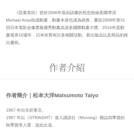
《惡童當街》曾於2006年底由該書的死忠粉絲美國導演
Michael Arias拍成動畫，動畫本身也成為經典，囊括2008年第31
回日本電影金像獎最優秀動畫及諸多國際動畫大獎。2016年是動
畫發表10週年，日本依舊有許多相關活動、新出版品以及商品的推
出慶祝。
作者介紹
作者簡介｜松本大洋Matsumoto Taiyo
1967 年出生於東京。
1987 年以《STRAIGHT》進入講談社《Morning》雜誌四季賞的
秋季賞準入選，從此出道。