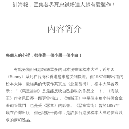
計海報，匯集各界死忠鐵粉達人超有愛製作！
內容簡介
每個人的心裡，都住著一個小黑一個小白！
有點另類但死忠粉絲眾多的日本漫畫家松本大洋，近年因
《Sunny》系列在台灣和香港愈來愈受到歡迎。但1987年即出道的
松本大洋，最經典的代表作其實是《惡童當街》。松本大洋曾表
示：「《惡童當街》是最能反映自己趣味的作品之一！」《海賊
王》作者尾田榮一郎更曾指出，《海賊王》中幾個主角小時候會拿
著鐵管戰鬥，也是受《惡童》的影響。《惡童當街》曾於1997年
底在台灣出版，但已絕版十餘年，是許多台港澳松本大洋迷夢寐以
求的夢幻逸品。