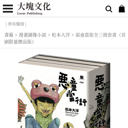
| 所有類別 |
書籍
>
漫畫圖像小說
>
松本大洋
>
惡童當街全三冊套書（首
刷限量贈品版）