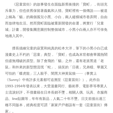
《惡童當街》的故事發生在面臨新舊衝撞的「寶町」，街頭充
斥暴力，但也依舊保留著義氣和人情。寶町裡有一個傳說——被道
上稱為「貓」的兩個孤兒小黑、小白，兩人縱橫城市巷弄間，自由
而放肆地生活。然而寶町面臨被重新開發的命運，將實行「兒童
城」計畫，開發集團意圖控制整個城市，小黑小白兩人亦不可倖免
地捲入其中。
擅長描繪兒童的寂寞和純真的松本大洋，筆下的小黑小白已成
漫畫史上不朽的「惡童」典型，「寶町」也成為末世都會華麗熱鬧
但虛無殘破的原型。除了會飛的「貓」之外，還有老派黑道「老
鼠」和外來的新型態流氓「蛇」、搞笑的「日夜」兄弟檔、華麗又
可怕的「蝶虎龍」三人殺手、闇黑大神黃鼠狼⋯⋯（事實上
《Sunny》中有許多元素都可追溯至《惡童當街》）。此作自
1993-1994年發表以來，大受漫畫同行、藝術界、電影界等專業人
士流淚好評，不僅書籍在日本長銷不墜，相關人偶、玩具、衣服商
品、line貼圖等，年年有新品，人氣二十年不墜。日文前後出過三
種不同版本，經典程度可謂「家家戶戶都該有一套《惡童當街》傳
家」。