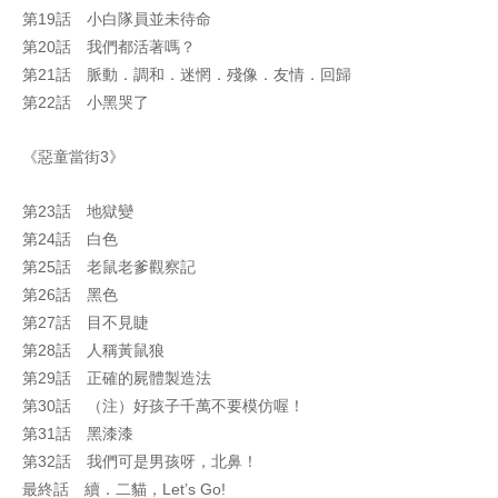
第19話 小白隊員並未待命
第20話 我們都活著嗎？
第21話 脈動．調和．迷惘．殘像．友情．回歸
第22話 小黑哭了
《惡童當街3》
第23話 地獄變
第24話 白色
第25話 老鼠老爹觀察記
第26話 黑色
第27話 目不見睫
第28話 人稱黃鼠狼
第29話 正確的屍體製造法
第30話 （注）好孩子千萬不要模仿喔！
第31話 黑漆漆
第32話 我們可是男孩呀，北鼻！
最終話 續．二貓，Let’s Go!