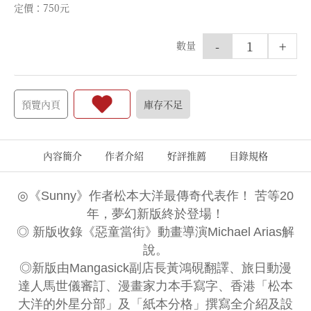
定價：750元
-
+
數量
預覽內頁
庫存不足
內容簡介
作者介紹
好評推薦
目錄規格
◎《Sunny》作者松本大洋最傳奇代表作！ 苦等20
年，夢幻新版終於登場！
◎ 新版收錄《惡童當街》動畫導演Michael Arias解
說。
◎新版由Mangasick副店長黃鴻硯翻譯、旅日動漫
達人馬世儀審訂、漫畫家力本手寫字、香港「松本
大洋的外星分部」及「紙本分格」撰寫全介紹及設