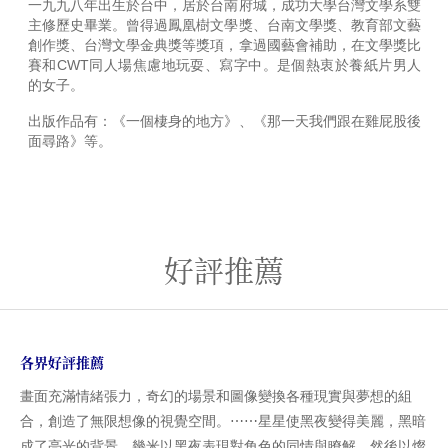
一九九八年出生於台中，居於台南府城，成功大學台灣文學系雙
主修歷史畢業。曾得過鳳凰樹文學獎、台南文學獎、教育部文藝
創作獎、台灣文學金典獎等獎項，拿過國藝會補助，在文學獎比
賽和CWT同人場焦慮地玩耍、寫字中。是個熱衷於養紙片男人
的女子。
出版作品有：《一個棲身的地方》、《那一天我們跟在雞屁股後
面尋路》等。
好評推薦
各界好評推薦
畫面充滿情緒張力，奇幻的場景和圖像變換各種現實與夢想的組
合，創造了無限想像的視覺空間。⋯⋯星星使黑夜變得美麗，黑暗
成了亮光的背景。幾米以黑夜表現對角色的同情與瞭解，然後以燦