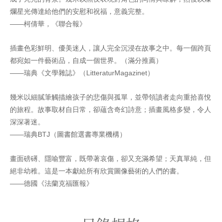
爛星光傳達給他們的安慰和祝福，意義完整。
——柯倩華，《聯合報》
插畫色彩鮮明、優美迷人，讓人完全沉浸在故事之中。每一個跨頁
都宛如一件藝術品，自成一個世界。（滿分推薦）
——瑞典《文學雜誌》（LitteraturMagazinet）
幾米以細膩筆觸描繪孩子的悲傷與孤單，並帶領讀者走向重拾喜悅
的旅程。故事取材自日常，卻蘊含奇幻詩意；插畫風格多變，令人
深深著迷。
——瑞典BTJ（圖書館選書專業機構）
畫面磅礡、隱喻豐富，既帶著哀傷，卻又充滿希望；天真單純，但
絕非幼稚。這是一本獻給所有欣賞圖像藝術的人們的書。
——德國《法蘭克福匯報》