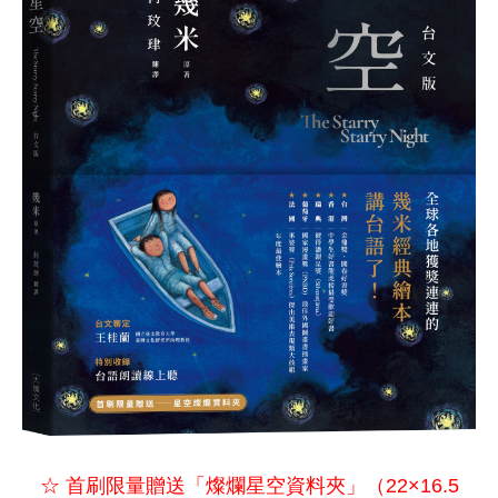
☆ 首刷限量贈送「燦爛星空資料夾」
（22×16.5