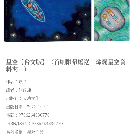
星空【台文版】（首刷限量贈送「燦爛星空資
料夾」）
作者：幾米
譯者：何玟珒
出版社：大塊文化
出版日期：2025-10-01
條碼：9786264330770
ISBN/ISSN：9786264330770
系列名稱：幾米作品