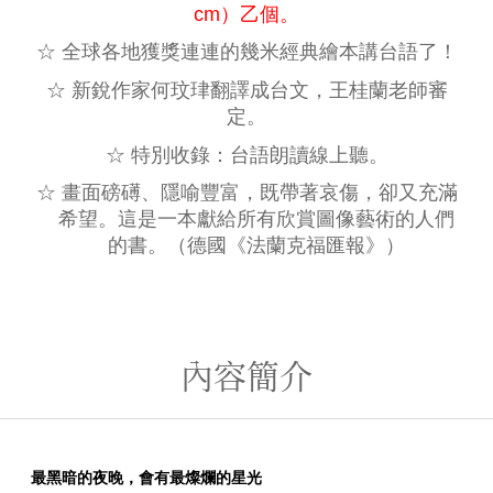
cm）
乙個。
☆ 全球各地獲獎連連的幾米經典繪本講台語了！
☆ 新銳作家何玟珒翻譯成台文，王桂蘭老師審
定。
☆ 特別收錄：台語朗讀線上聽。
☆ 畫面磅礡、隱喻豐富，既帶著哀傷，卻又充滿
希望。這是一本獻給所有欣賞圖像藝術的人們
的書。（德國《法蘭克福匯報》）
內容簡介
最黑暗的夜晚，會有最燦爛的星光