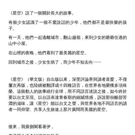
《星空》説了一個關於長大的故事。
有個少女認識了一個不愛說話的少年，他們都不是最快樂的孩
子。
有一天，他們一起逃離城市，翻山越嶺，來到少女的爺爺住過的
山中小屋。
在山裡的夜晚，他們看到了最美麗的星空。
回到城市之後，少女生病了，而少年不知去向
⋯⋯
《星空》（華文版）自出版以來，深受評論界與讀者喜愛，不僅
屢次再版，也陸續被翻譯成十四種語言，在世界各地榮獲多項殊
榮。這個動人的故事繞行全球，用不同語言述說之後，如今終於
要以台文呈現。以台語表達青春期的細膩情感，訴說那份酸甜苦
澀的滋味，讓《星空》能以台文之聲，與世界各地不同語言的讀
者一同仰望、共享人生旅途上那片廣闊而美麗的星空。
後來，我毋捌閣看著伊，