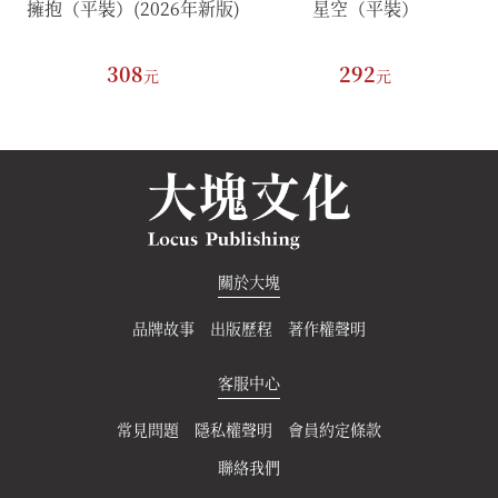
8
擁抱（平裝）(2026年新版)
星空（平裝）
308
292
元
元
關於大塊
品牌故事
出版歷程
著作權聲明
客服中心
常見問題
隱私權聲明
會員約定條款
聯絡我們