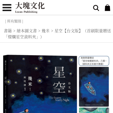
| 所有類別 |
書籍
>
繪本圖文書
>
幾米
>
星空【台文版】（首刷限量贈送
「燦爛星空資料夾」）