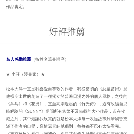
作品審定。
好評推薦
名人感動推薦
（按姓名筆畫順序）
★ 小莊（漫畫家）★
松本大洋一直是我喜愛而尊敬的作者，我從當初的《惡童當街》見
他橫空出世的創造了一種獨立於普遍日漫之外的個人風格，之後的
《乒乓》和《花男》，直至高潮迭起的《竹光侍》，還有改編自兒
時經驗的《SUNNY》期間所有族繁不及備載的大小作品，皆在收
藏之列，其中最讓我欣賞的就是松本大洋每一次從故事到筆觸皆充
滿了作者的自覺，寫情寫景細膩獨到，每每都不忍心太快看完。
《東京日日》看似回歸初心，卻是其創作生涯歷經三十個年頭後的