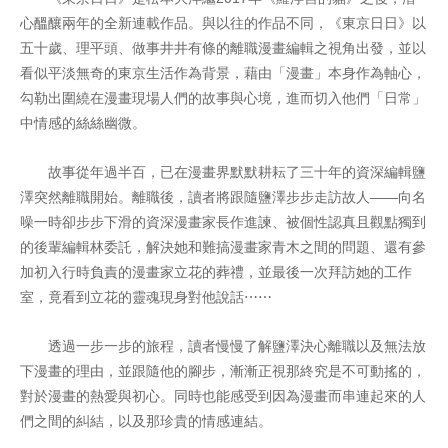
心醞釀兩年的全新連載作品。與以往的作品不同，《東京日日》以
五十歲、理平頭、做事井井有條的離職漫畫編輯之視角出發，並以
看似平淡無奇的東京生活作為背景，藉由「漫畫」本身作為軸心，
勾勒出圍繞在漫畫現場人們的故事與心境，進而切入他們「日常」
中情感的絲絲幽微。
故事從年過半百，已在漫畫界默默耕耘了三十年的資深編輯鹽
澤突然離職開始。離職後，讀者將跟隨鹽澤步步走訪故人——向名
噪一時卻步步下滑的資深漫畫家長作進諫、被個性認真且觀點獨到
的後輩編輯林委託，解決她和難搞漫畫家青木之間的問題、還有參
加初入行時負責的漫畫家立花的葬禮，並最後一次拜訪她的工作
室，竟看到立花的靈魂現身對他說話⋯⋯
透過一步一步的旅程，讀者慢慢了解鹽澤決心離職以及無法放
下漫畫的理由，並跟隨他的腳步，漸漸正視那終究是不可動搖的，
對於漫畫的熱愛與初心。同時也能感受到因為漫畫而串連起來的人
們之間的糾結，以及那珍貴的情感連結。