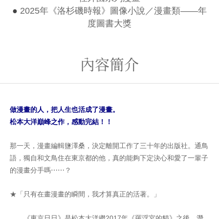
●
2025年《洛杉磯時報》圖像小說／漫畫類——年
度圖書大獎
內容簡介
做漫畫的人，把人生也活成了漫畫。
松本大洋巔峰之作，感動完結！！
那一天，漫畫編輯鹽澤桑，決定離開工作了三十年的出版社。通鳥
語，獨自和文鳥住在東京都的他，真的能夠下定決心和愛了一輩子
的漫畫分手嗎⋯⋯？
★「只有在畫漫畫的瞬間，我才算真正的活著。」
《東京日日》是松本大洋繼2017年《羅浮宮的貓》之後，潛