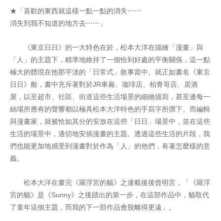
★「喜歡的東西就這樣一點一點的消失⋯⋯
消失到我不知道的地方去⋯⋯」
《東京日日》的一大特色在於，松本大洋在描繪「漫畫」與
「人」的主題下，精準地維持了一個恰到好處的平衡關係，這一點
極大的體現在他那平淡的「日常式」敘事當中。就正如書名《東京
日日》般，書中充斥著對於JR車廂、珈琲店、柏青哥店、居酒
屋，以至超市、社區、街道這些生活場景的細緻描寫，甚至連每一
絲場所應有的聲響都以極具松本大洋特色的手寫字所撰下。而編輯
與漫畫家，就被恰如其分的安放在這些「日日」場景中，並在這些
生活的場景中，適切地安插漫畫的主題。透過這些生活的片段，我
們也能更加地感受到漫畫對於作為「人」的他們，有著怎麼樣的意
義。
松本大洋在畫完《羅浮宮的貓》之連載後後曾明言，「《羅浮
宮的貓》是《Sunny》之後踏出的第一步，在這部作品中，貓取代
了童年這個主題，而我的下一部作品會脫離得更遠」。