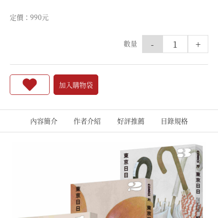
定價：990元
-
+
數量
加入購物袋
內容簡介
作者介紹
好評推薦
目錄規格