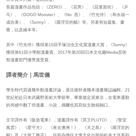
長篇漫畫作品包括：《ZERO》、《花男》、《惡童當街》、《乒
乓》、《GOGO Monster》、《No. 吾》、《竹光侍》（和永福一
成合著）、《Sunny》、《羅浮宮的貓》等。另著有短篇集、畫
冊，以及繪本等。
其中《竹光侍》獲得第15回手塚治虫文化賞漫畫大賞，《Sunny》
獲得第61回小學館漫畫賞、2017年第20回日本文化廳Media芸術
祭漫畫部門優秀賞受賞。
譯者簡介｜馬世儀
學生時代寫過幾年動漫畫評論，退伍後幹過幾本漫畫雜誌編輯。21
世紀初赴日本武藏野美術大學留學。畢業後定居東京，在電車通勤
的夾縫中翻了些漫畫、小說，偶爾也寫寫短文散稿餬口。
文字譯作有《阪急電車》，漫畫譯作有《冥王PLUTO》、《聖堂
風雲》、《星守犬》、《來去澳洲！》、《犬之島》、《羅浮宮的
貓》及《大留工務店》。目前亦擔任大塊文化出版的松本大洋系列