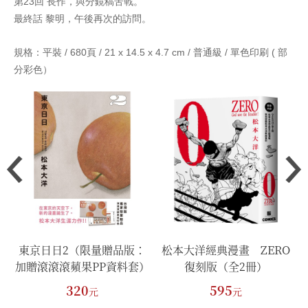
第23回 長作，與分鏡稿苦戰。
最終話 黎明，午後再次的訪問。
規格：平裝 / 680頁 / 21 x 14.5 x 4.7 cm / 普通級 /
單色印刷 ( 部
分彩色）
東京日日2（限量贈品版：
松本大洋經典漫畫 ZERO
加贈滾滾滾蘋果PP資料套）
復刻版（全2冊）
320
595
元
元