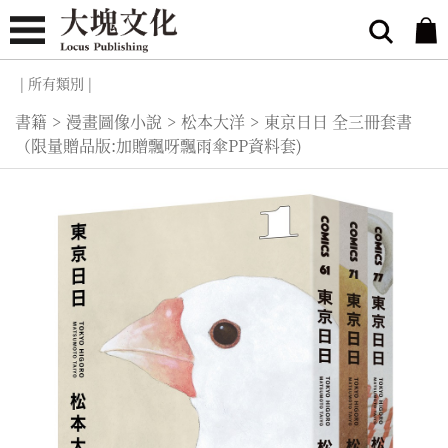
| 所有類別 |
書籍
>
漫畫圖像小說
>
松本大洋
>
東京日日 全三冊套書
（限量贈品版:加贈飄呀飄雨傘PP資料套)