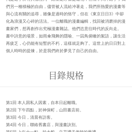
們另一種積極的自由，儘管被人流給冲著走，我們所熱愛的漫畫等
與心流有關的追尋，雖像是過時的恪守，但在《東京日日3》中卻
化為浪漫又心碎的活法。一位離職的漫畫編輯，找回被消磨掉的漫
畫家們，想再創作出究極漫畫雜誌。他們恣意往時代的反向走。
書中詩意的場景，如雨傘飛舞的隱喻、一囚鳥俯瞰的絮語，讓生活
再疲乏，心仍能有短暫的不朽，這樣就足夠了。這世上的日日對上
個人時時的提煉，於是我們終於夢見了自己的自由。
目錄規格
第1回 本人因私人因素，自本日起離職。
第2回 下午四點，於神保町，山田書店前。
第3回 今日，清晨有訪客。
第4回 今日，聯絡舊書店，與漫畫訣別。