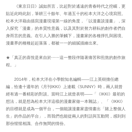
《東京日日》誠如所言，比起對於遙遠的青春時代之挖崛，更
貼近此時此刻，筆耕三十餘年、年過五十的松本大洋之心境寫照。
松本大洋藉由描寫漫畫現場第一線的角度，「以漫畫談漫畫」，深
入探究「漫畫」的本質性意義，以及其對於努力耕耘的創作者們自
身而言的意義。在引人入勝的筆觸下，漫畫家的各種掙扎與困境、
漫畫界的種種起起落落，都被一一的細膩描繪出來。
★「真正的喜悅是來自於⋯⋯這一整段伴隨著痛苦和煎熬的創作旅
程。」
2014年，松本大洋在小學館知名編輯——江上英樹擔任總
編，恰逢十週年的《月刊IKKI》上連載《SUNNY》時，兩人就曾
經有過一番精彩的對談。當時江上就曾表明——「《IKKI》最初的
想法，就是想為松本大洋這樣的漫畫家做一本雜誌」、「《IKKI》
的目標就是成為一個平台，一個能讓漫畫家盡情畫出「賭上整個人
生」的作品的平台」，而我們也能從兩人的對話與互動間，感到到
那份惺惺相識、合作無間的情份。