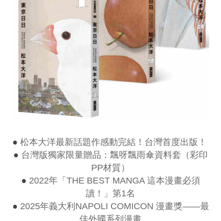
●
松本大洋最新話題作感動完結！台灣首度出版！
●
台灣版獨家限量贈品：飄呀飄雨傘資料套（彩印
PP材質）
●
2022年「THE BEST MANGA 這本漫畫必須
讀！」第1名
●
2025年義大利NAPOLI COMICON 漫畫獎——最
佳外國系列漫畫