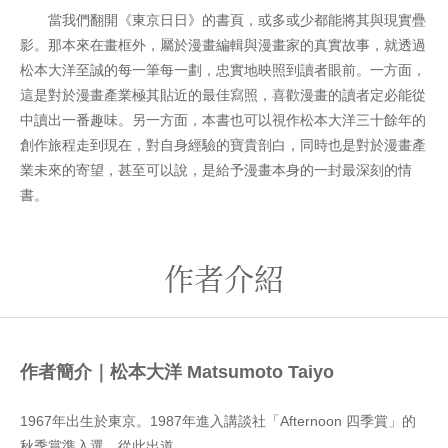
當我們翻開《東京日日》的書頁，或多或少都能將其與現實疊
影。那本來在畫框外，屬於漫畫編輯與漫畫家的真實故事，就透過
松本大洋至誠的每一筆每一劃，忠實地映照到讀者眼前。一方面，
這是對於漫畫產業極其貼近的最佳寫照，喜歡漫畫的讀者定必能從
中讀出一番趣味。另一方面，本書也可以視作松本大洋三十餘年的
創作旅程走到現在，對自身經驗的寶貴剖白，同時也是對於漫畫產
業未來的寄望，甚至可以說，是給予漫畫本身的一封最深刻的情
書。
作者介紹
作者簡介｜松本大洋 Matsumoto Taiyo
1967年出生於東京。1987年進入講談社「Afternoon 四季賞」的
秋季賞準入選，從此出道。