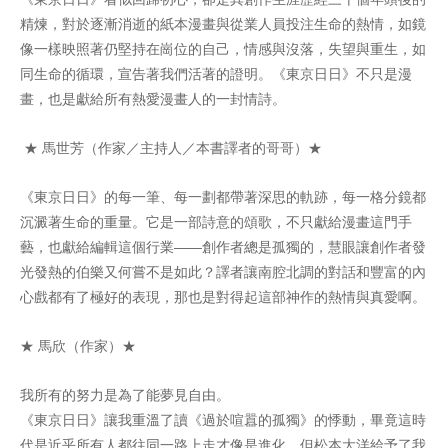
精煉，對於逐漸消逝的紙本漫畫與從業人員投注生命的熱情，如鏡
像一樣映照著仍堅持在崗位的自己，情感與沒落，失望與重生，如
同生命的循環，宣告著我們活著的證明。《東京日日》不只是漫
畫，也是獻給所有熱愛漫畫人的一封情詩。
★ 馬世芳（作家／主持人／本書譯者的哥哥）★
《東京日日》的每一筆、每一劃都帶著深思的軌跡，每一格分鏡都
沉澱著生命的重量。它是一部詩意的頌歌，不只獻給漫畫這門手
藝，也獻給編輯這個行業——創作者總是孤獨的，慧眼讓創作者發
光發熱的伯樂又何嘗不是如此？譯者讓南腔北調的對話和豐富的內
心戲都有了極好的表現，那也是對得起這部神作的熱情與真愛啊。
★ 馬欣（作家）★
我所有的努力是為了能夢見自由。
《東京日日》讓我重溫了讀《過於喧囂的孤獨》的悸動，畢竟這時
代是近乎所有人都往同一路上走才像是進化，但松本大洋給予了我