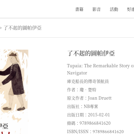
書籍
影音
活動
好
>
了不起的圖帕伊亞
了不起的圖帕伊亞
Tupaia: The Remarkable Story o
Navigator
庫克船長的傳奇領航員
作者：瓊．楚特
原文作者：Joan Druett
出版社：NB專案
出版日期：2015-02-01
條碼：9789866841620
ISBN/ISSN：9789866841620