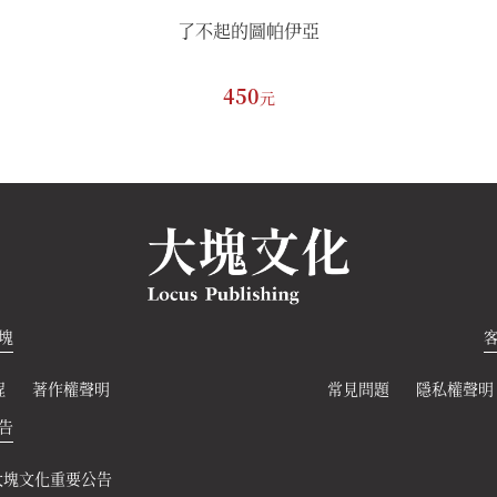
帕伊亞
了不起的圖帕伊亞
450
元
元
塊
程
著作權聲明
常見問題
隱私權聲明
告
帕伊亞
大塊文化重要公告