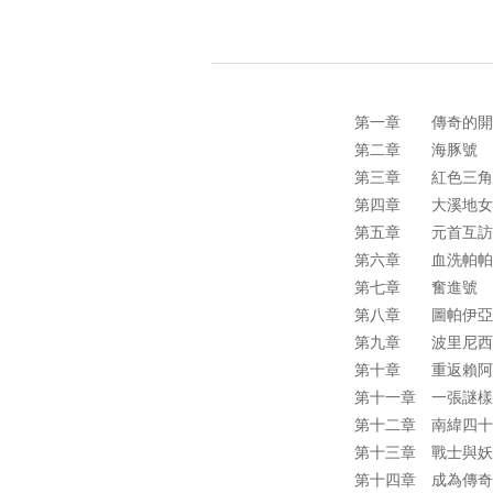
第一章 傳奇的
第二章 海豚號
第三章 紅色三
第四章 大溪地
第五章 元首互
第六章 血洗帕
第七章 奮進號
第八章 圖帕伊亞
第九章 波里尼西
第十章 重返賴阿
第十一章 一張謎
第十二章 南緯四
第十三章 戰士與
第十四章 成為傳