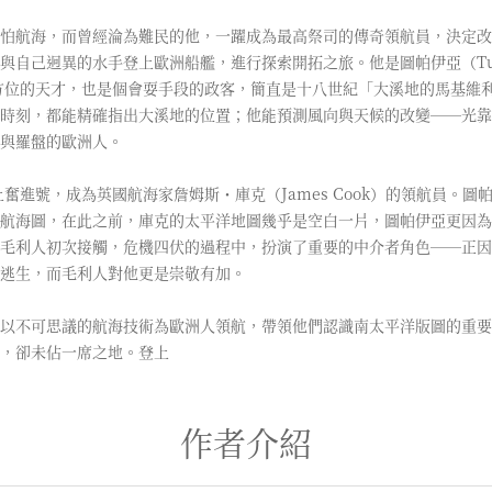
怕航海，而曾經淪為難民的他，一躍成為最高祭司的傳奇領航員，決定改
與自己迥異的水手登上歐洲船艦，進行探索開拓之旅。他是圖帕伊亞（Tupa
多方位的天才，也是個會耍手段的政客，簡直是十八世紀「大溪地的馬基維
時刻，都能精確指出大溪地的位置；他能預測風向與天候的改變──光靠
書與羅盤的歐洲人。
上奮進號，成為英國航海家詹姆斯・庫克（James Cook）的領航員。
航海圖，在此之前，庫克的太平洋地圖幾乎是空白一片，圖帕伊亞更因為
毛利人初次接觸，危機四伏的過程中，扮演了重要的中介者角色──正因
裡逃生，而毛利人對他更是崇敬有加。
以不可思議的航海技術為歐洲人領航，帶領他們認識南太平洋版圖的重要
，卻未佔一席之地。登上
作者介紹