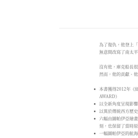
為了復仇，他登上
無意間改寫了南太
沒有他，庫克船長
然而，他的貢獻、
本書獲得2012年《紐西
AWARD）
以全新角度呈現影
以異於傳統西方歷
六幅由圖帕伊亞繪畫
刻，也保留了當時
一幅圖帕伊亞的航