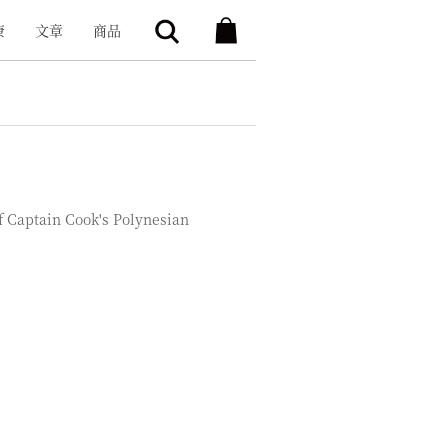
康
文章
商品
f Captain Cook's Polynesian