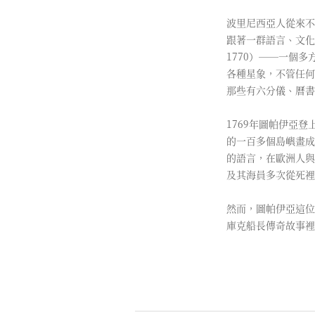
波里尼西亞人從來不
跟著一群語言、文化
1770）──一個
各種星象，不管任何
那些有六分儀、曆
1769年圖帕伊亞登
的一百多個島嶼畫成
的語言，在歐洲人與
及其海員多次從死
然而，圖帕伊亞這位
庫克船長傳奇故事裡