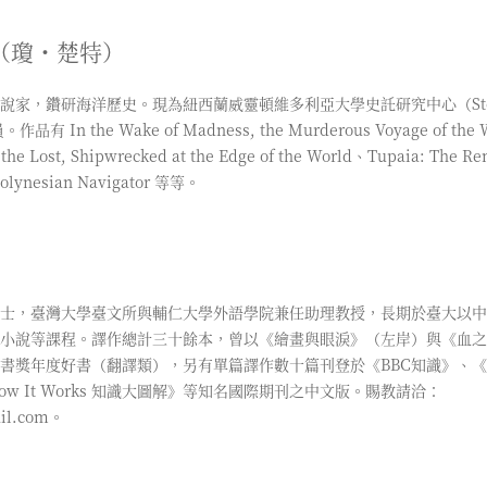
ett（瓊・楚特）
家，鑽研海洋歷史。現為紐西蘭威靈頓維多利亞大學史託研究中心（Stout 
有 In the Wake of Madness, the Murderous Voyage of the 
the Lost, Shipwrecked at the Edge of the World、Tupaia: The Re
Polynesian Navigator 等等。
士，臺灣大學臺文所與輔仁大學外語學院兼任助理教授，長期於臺大以中
小說等課程。譯作總計三十餘本，曾以《繪畫與眼淚》（左岸）與《血之
書獎年度好書（翻譯類），另有單篇譯作數十篇刊登於《BBC知識》、
w It Works 知識大圖解》等知名國際期刊之中文版。賜教請洽：
ail.com。