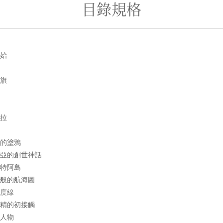
目錄規格
開始
角旗
女
訪
帕拉
的塗鴉
亞的創世神話
特阿島
樣般的航海圖
十度線
妖精的初接觸
奇人物