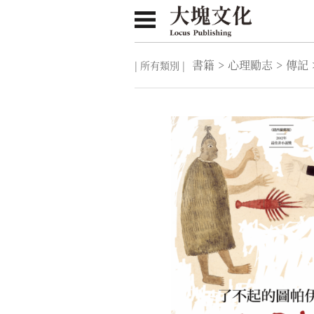
書籍
>
心理勵志
>
傳記
| 所有類別 |