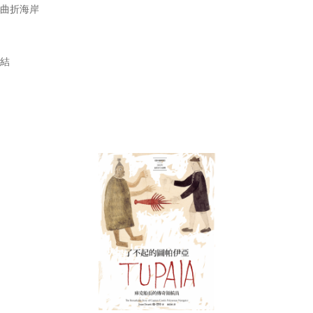
的曲折海岸
灣
終結
明