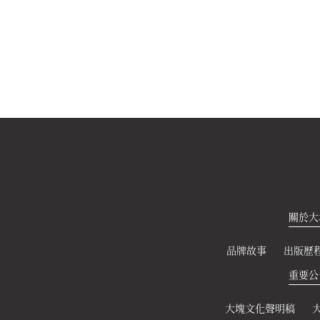
了不起的圖
450
關於大
品牌故事
出版歷
重要公
了不起的圖
大塊文化聲明稿