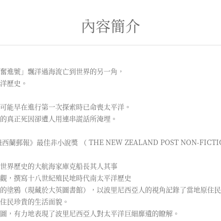
內容簡介
「奮進號」飄洋過海流亡到世界的另一角，
平洋歷史。
很可能早在進行第一次探索時已命喪太平洋。
他的真正死因卻遭人用連串謊話所淹埋。
蘭郵報》最佳非小說獎 （ THE NEW ZEALAND POST NON-FICTI
響世界歷史的大航海家庫克船長其人其事
史觀，撰寫十八世紀殖民地時代南太平洋歷史
的塗鴉（現藏於大英圖書館），以波里尼西亞人的視角記錄了當地原住民
原住民珍貴的生活面貌。
海圖，有力地表現了波里尼西亞人對太平洋巨細靡遺的瞭解。