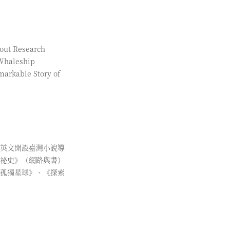
Research
Whaleship
markable Story of
英文開設臺灣小說導
祕史》（網路與書）
《孤獨星球》、《探索