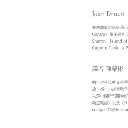
Joan Dru
紐西蘭歷史學家和小說
Centre）兼任研究員。作品
Sharon、Island of 
Captain Cook’s 
譯者 陳榮彬
輔仁大學比較文學博
論、都市小說與戰爭
入選中國時報開卷好
頻道雜誌》以及《Ho
cooljazz73@hotm