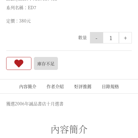
系列名稱：ED7
定價：380元
-
+
數量
庫存不足
內容簡介
作者介紹
好評推薦
目錄規格
獲選2006年誠品書店十月選書
內容簡介