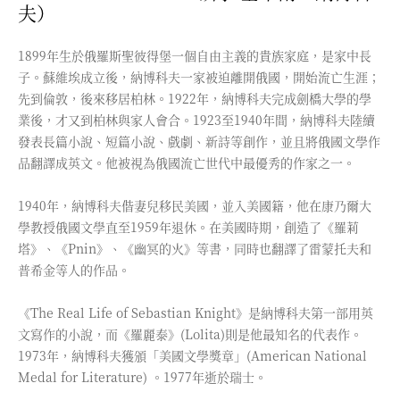
夫）
1899年生於俄羅斯聖彼得堡一個自由主義的貴族家庭，是家中長
子。蘇維埃成立後，納博科夫一家被迫離開俄國，開始流亡生涯；
先到倫敦，後來移居柏林。1922年，納博科夫完成劍橋大學的學
業後，才又到柏林與家人會合。1923至1940年間，納博科夫陸續
發表長篇小說、短篇小說、戲劇、新詩等創作，並且將俄國文學作
品翻譯成英文。他被視為俄國流亡世代中最優秀的作家之一。
1940年，納博科夫偕妻兒移民美國，並入美國籍，他在康乃爾大
學教授俄國文學直至1959年退休。在美國時期，創造了《羅莉
塔》、《Pnin》、《幽冥的火》等書，同時也翻譯了雷蒙托夫和
普希金等人的作品。
《The Real Life of Sebastian Knight》是納博科夫第一部用英
文寫作的小說，而《羅麗泰》(Lolita)則是他最知名的代表作。
1973年，納博科夫獲頒「美國文學獎章」(American National
Medal for Literature) 。1977年逝於瑞士。