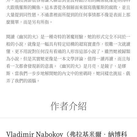
夫跟俄羅斯的關係。這本書從各個層面來描寫俄羅斯的腐敗，並且
大量提到同性戀。不過書裡面所提到的任何事情都不像是表面上那
麼簡單，而是另有所指。
閱讀《幽冥的火》是一種奇特的著魔經驗，她的形式完全不同於一
般的小說，就像是一幅具有特定結構的超寫實畫作，很難一次就讀
懂，更不用說對任何沒有看過的人形容這部小說了。雖然她被歸類
為小說，但是其實她更像是一本文學評論，值得一讀再讀，而且每
看一次都會發現新的意義。《幽冥的火》是月亮，是鏡子，是繆
斯，當我們一步步地解開她的內文中的密碼時，她同樣也挑逗、戲
弄了我們的頭腦。
作者介紹
Vladimir Nabokov（弗拉基米爾‧納博科