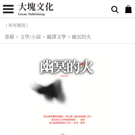
| 所有類別 |
書籍
>
文學/小說
>
翻譯文學
>
幽冥的火