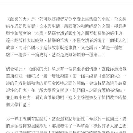
《幽冥的火》是一部可以讓讀者充分享受上當樂趣的小說，全文糾
結在虛幻與真實，文本與生活，所閱讀的和所經歷的之間，極具挑
戰性和深度的一本書，是探索讀者跟小說之間互動關係的絕佳典
範。納博科夫以純熟、精準的筆法，不僅對讀者訴說了一個迷人的
故事，同時也顯示了這個故事既是事實，又是謊言，她是一種經
驗，一場夢，一篇史詩，甚至是更難歸類的一種東西。
儘管如此，《幽冥的火》還是有一個甚至多個情節，就像洋蔥或俄
羅斯娃娃一樣可以一層一層地撥開。第一條主線是《幽冥的火》一
詩的作者謝德和他的鄰居金波特之間的關係，金波特是為這首詩寫
評注的作家，在一所大學教文學史，他們倆人之間有著瑜亮情結，
並且暗中角力，看到底誰最聰明，這支主線還擴及了他們教書的整
個大學社區。
另一條主線則有點魔幻，甚至還有點政治性，牽涉到一位國王，講
的是金波特的祖國冷珀，那裡發生了一場革命，導致許多人流亡國
外。這段情節很容易讓人聯想到金波特跟冷珀的關係就像是纳博科