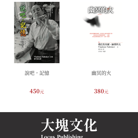
說吧，記憶
幽冥的火
450
380
元
元