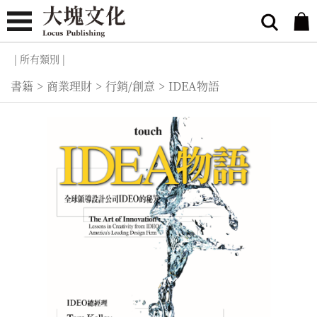
| 所有類別 |
書籍
>
商業理財
>
行銷/創意
>
IDEA物語