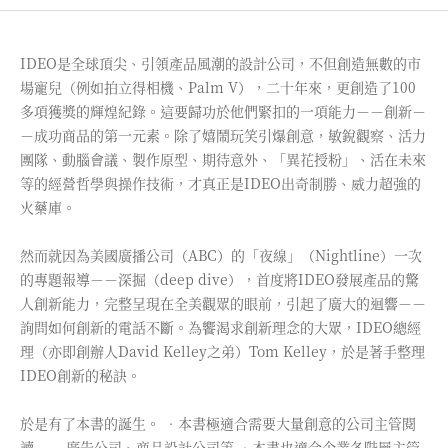
IDEO是全球頂尖、引領產品風潮的設計公司，不但創造無數的市
場寵兒（例如拍立得相機、Palm V），二十年來，更創造了100
多項獲獎的輝煌紀錄。這要歸功於他們緊扣的一項能力－－創新－
－成功商品的第一元素。除了嬉鬧玩笑引爆創意，敏銳觀察、活力
團隊、動腦會議、製作原型、期待意外、「異花授粉」、活在未來
等的經營哲學與操作技術，才真正是IDEO出奇制勝、威力超強的
火藥庫。
然而就因為美國廣播公司（ABC）的「夜線」（Nightline）一次
的專題報導－－深掘（deep dive），首度將IDEO發展產品的驚
人創新能力，完整呈現在全美觀眾的眼前，引起了廣大的迴響－－
詢問如何創新的電話不斷。為饗渴求創新理念的大眾，IDEO總經
理（亦即創辦人David Kelley之弟）Tom Kelley，於是著手整理
IDEO創新的秘訣。
於是有了本書的誕生。 ‧本書極適合需要大量創意的公司主管閱
讀－－ 廣告公司、商品設計公司等 ‧本書也適合企業各階層主管