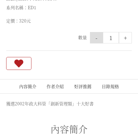
系列名稱：ED1
定價：320元
-
+
數量
內容簡介
作者介紹
好評推薦
目錄規格
獲選2002年政大科管「創新管理類」十大好書
內容簡介