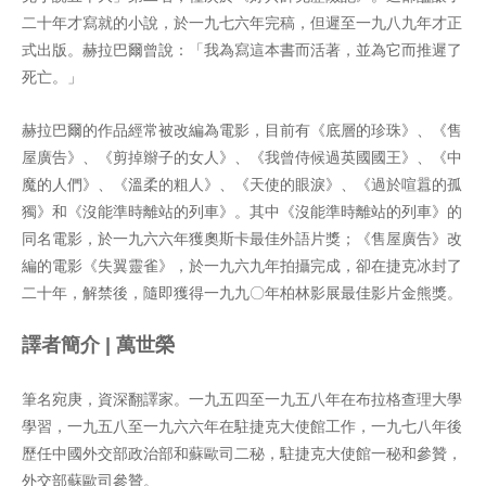
二十年才寫就的小說，於一九七六年完稿，但遲至一九八九年才正
式出版。赫拉巴爾曾說：「我為寫這本書而活著，並為它而推遲了
死亡。」
赫拉巴爾的作品經常被改編為電影，目前有《底層的珍珠》、《售
屋廣告》、《剪掉辮子的女人》、《我曾侍候過英國國王》、《中
魔的人們》、《溫柔的粗人》、《天使的眼淚》、《過於喧囂的孤
獨》和《沒能準時離站的列車》。其中《沒能準時離站的列車》的
同名電影，於一九六六年獲奧斯卡最佳外語片獎；《售屋廣告》改
編的電影《失翼靈雀》，於一九六九年拍攝完成，卻在捷克冰封了
二十年，解禁後，隨即獲得一九九〇年柏林影展最佳影片金熊獎。
譯者簡介 | 萬世榮
筆名宛庚，資深翻譯家。一九五四至一九五八年在布拉格查理大學
學習，一九五八至一九六六年在駐捷克大使館工作，一九七八年後
歷任中國外交部政治部和蘇歐司二秘，駐捷克大使館一秘和參贊，
外交部蘇歐司參贊。