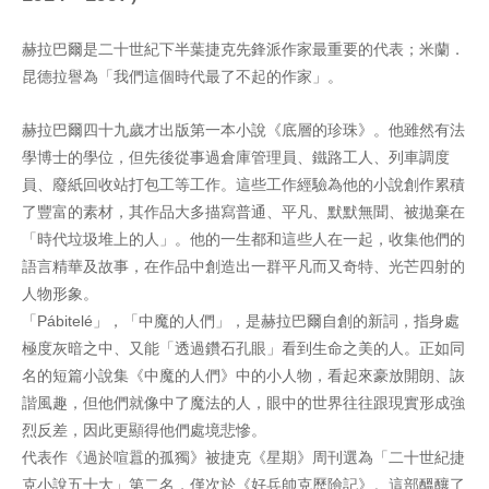
赫拉巴爾是二十世紀下半葉捷克先鋒派作家最重要的代表；米蘭．
昆德拉譽為「我們這個時代最了不起的作家」。
赫拉巴爾四十九歲才出版第一本小說《底層的珍珠》。他雖然有法
學博士的學位，但先後從事過倉庫管理員、鐵路工人、列車調度
員、廢紙回收站打包工等工作。這些工作經驗為他的小說創作累積
了豐富的素材，其作品大多描寫普通、平凡、默默無聞、被拋棄在
「時代垃圾堆上的人」。他的一生都和這些人在一起，收集他們的
語言精華及故事，在作品中創造出一群平凡而又奇特、光芒四射的
人物形象。
「Pábitelé」，「中魔的人們」，是赫拉巴爾自創的新詞，指身處
極度灰暗之中、又能「透過鑽石孔眼」看到生命之美的人。正如同
名的短篇小說集《中魔的人們》中的小人物，看起來豪放開朗、詼
諧風趣，但他們就像中了魔法的人，眼中的世界往往跟現實形成強
烈反差，因此更顯得他們處境悲慘。
代表作《過於喧囂的孤獨》被捷克《星期》周刊選為「二十世紀捷
克小說五十大」第二名，僅次於《好兵帥克歷險記》。這部醞釀了