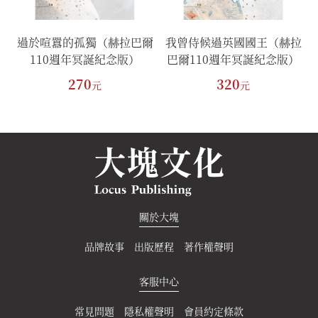
念
過於喧囂的孤獨（赫拉巴爾
我曾侍候過英國國王（赫拉
110週年冥誕紀念版）
巴爾110週年冥誕紀念版）
270
320
元
元
關於大塊
品牌故事
出版歷程
著作權聲明
客服中心
常見問題
隱私權聲明
會員約定條款