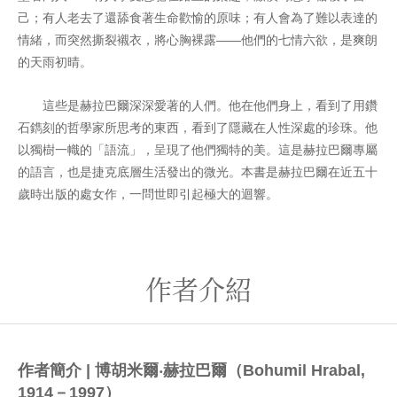
己；有人老去了還舔食著生命歡愉的原味；有人會為了難以表達的
情緒，而突然撕裂襯衣，將心胸裸露——他們的七情六欲，是爽朗
的天雨初晴。
這些是赫拉巴爾深深愛著的人們。他在他們身上，看到了用鑽
石鐫刻的哲學家所思考的東西，看到了隱藏在人性深處的珍珠。他
以獨樹一幟的「語流」，呈現了他們獨特的美。這是赫拉巴爾專屬
的語言，也是捷克底層生活發出的微光。本書是赫拉巴爾在近五十
歲時出版的處女作，一問世即引起極大的迴響。
作者介紹
作者簡介 | 博胡米爾‧赫拉巴爾（Bohumil Hrabal,
1914－1997）