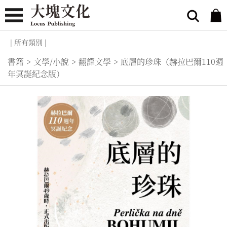
| 所有類別 |
書籍
>
文學/小說
>
翻譯文學
>
底層的珍珠（赫拉巴爾110週
年冥誕紀念版）