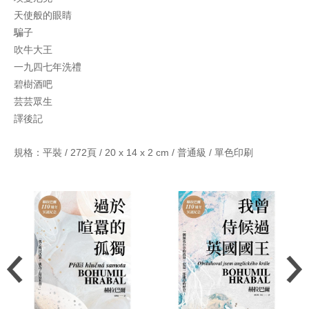
天使般的眼睛
騙子
吹牛大王
一九四七年洗禮
碧樹酒吧
芸芸眾生
譯後記
規格：平裝 / 272頁 / 20 x 14 x 2 cm / 普通級 / 單色印刷