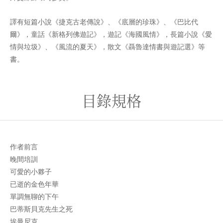
譯有短篇小說《捷克古老傳說》、《底層的珍珠》、《巴比代
爾》，童話《新格列佛遊記》，遊記《海國風情》，長篇小說《愛
情與垃圾》、《風流的夏天》，散文《聶魯達情書與遊記選》等
書。
目錄規格
作者前言
晚間培訓
可愛的小夥子
已逝的金色年華
單調無聊的下午
巴蒂斯貝克先生之死
埃曼尼克