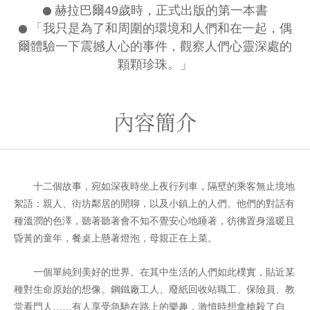
●
赫拉巴爾49歲時，正式出版的第一本書
●
「我只是為了和周圍的環境和人們和在一起，偶
爾體驗一下震撼人心的事件，觀察人們心靈深處的
顆顆珍珠。」
內容簡介
十二個故事，宛如深夜時坐上夜行列車，隔壁的乘客無止境地
絮語：親人、街坊鄰居的閒聊，以及小鎮上的人們。他們的對話有
種溫潤的色澤，聽著聽著會不知不覺安心地睡著，彷彿置身溫暖且
昏黃的童年，餐桌上懸著燈泡，母親正在上菜。
一個單純到美好的世界。在其中生活的人們如此樸實，貼近某
種對生命原始的想像。鋼鐵廠工人、廢紙回收站職工、保險員、教
堂看門人……有人享受急馳在路上的樂趣，激憤時想拿槍殺了自