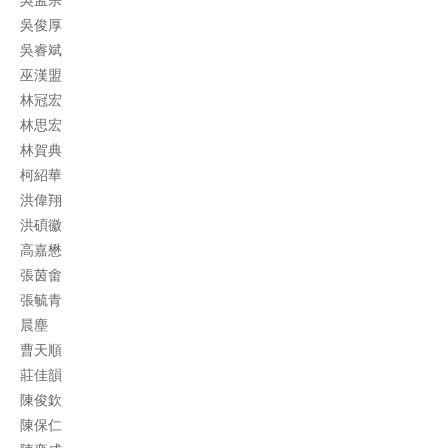
吳孟宗
吳俊厚
吳睿斌
巫漢盟
林冠宏
林思宏
林賀典
柯紹華
洪偉翔
洪碩徽
高嘉懋
張茵畬
張毓青
晨塵
曹天順
莊佳韻
陳俊欽
陳保仁