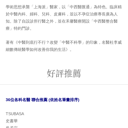
學術思想承襲「上海派」醫家，以「中西醫匯通」為特色。臨床精
於中醫內科、婦科、兒科、皮膚科，並以不孕症治療專長廣為人
知。除了自設診所行醫之外，並在禾馨醫療開設「中西醫整合醫
療」特約門診。
著有《中醫到底行不行？改變「中醫不科學」的印象，名醫杜李威
細數傳統醫學如何改善你我的生活》。
好評推薦
36位各科名醫 聯合推薦 (依姓名筆畫排序)
TSUBASA
史書華