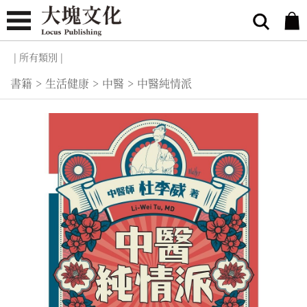
| 所有類別 |
書籍
>
生活健康
>
中醫
>
中醫純情派