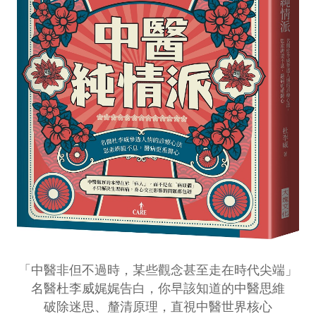
「中醫非但不過時，某些觀念甚至走在時代尖端」
名醫杜李威娓娓告白，你早該知道的中醫思維
破除迷思、釐清原理，直視中醫世界核心