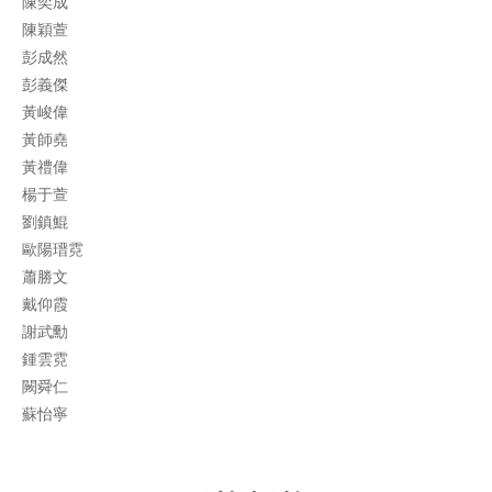
陳奕成
陳穎萱
彭成然
彭義傑
黃峻偉
黃師堯
黃禮偉
楊于萱
劉鎮鯤
歐陽瑨霓
蕭勝文
戴仰霞
謝武勳
鍾雲霓
闕舜仁
蘇怡寧