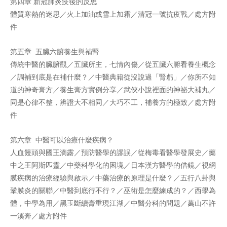
第四章 新冠肺炎疫後的反思
體質寒熱的迷思／火上加油或雪上加霜／清冠一號抗疫戰／處方附
件
第五章 五臟六腑養生與補腎
傳統中醫的臟腑觀／五臟所主，七情內傷／從五臟六腑看養生概念
／調補到底是在補什麼？／中醫典籍從沒說過「腎虧」／你所不知
道的神奇膏方／養生膏方實例分享／武俠小說裡面的神祕大補丸／
同是心律不整，辨證大不相同／大巧不工，補養方的極致／處方附
件
第六章 中醫可以治療什麼疾病？
人血饅頭與國王滴露／預防醫學的謬誤／從梅毒看醫學發展史／藥
中之王阿斯匹靈／中藥科學化的困境／日本漢方醫學的借鏡／視網
膜疾病的治療經驗與啟示／中藥治療的原理是什麼？／五行八卦與
鞏膜炎的關聯／中醫到底行不行？／巫術是怎麼練成的？／西學為
體，中學為用／黑玉斷續膏重現江湖／中醫分科的問題／萬山不許
一溪奔／處方附件