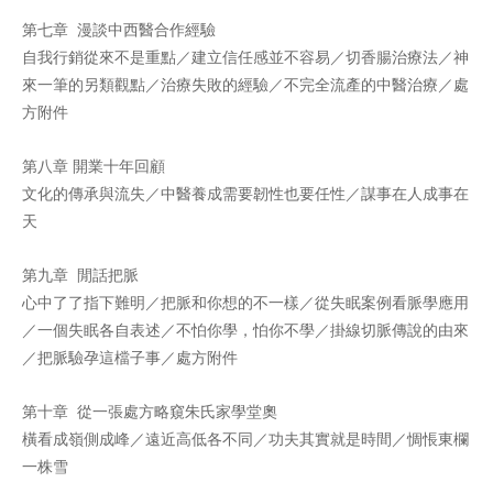
第七章 漫談中西醫合作經驗
自我行銷從來不是重點／建立信任感並不容易／切香腸治療法／神
來一筆的另類觀點／治療失敗的經驗／不完全流產的中醫治療／處
方附件
第八章 開業十年回顧
文化的傳承與流失／中醫養成需要韌性也要任性／謀事在人成事在
天
第九章 閒話把脈
心中了了指下難明／把脈和你想的不一樣／從失眠案例看脈學應用
／一個失眠各自表述／不怕你學，怕你不學／掛線切脈傳說的由來
／把脈驗孕這檔子事／處方附件
第十章 從一張處方略窺朱氏家學堂奧
橫看成嶺側成峰／遠近高低各不同／功夫其實就是時間／惆悵東欄
一株雪