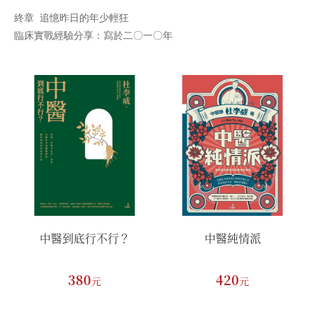
終章 追憶昨日的年少輕狂
臨床實戰經驗分享：寫於二〇一〇年
中醫到底行不行？
中醫純情派
380
420
元
元