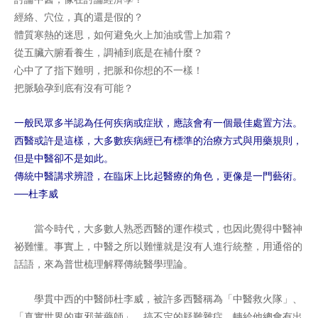
經絡、穴位，真的還是假的？
體質寒熱的迷思，如何避免火上加油或雪上加霜？
從五臟六腑看養生，調補到底是在補什麼？
心中了了指下難明，把脈和你想的不一樣！
把脈驗孕到底有沒有可能？
一般民眾多半認為任何疾病或症狀，應該會有一個最佳處置方法。
西醫或許是這樣，大多數疾病經已有標準的治療方式與用藥規則，
但是中醫卻不是如此。
傳統中醫講求辨證，在臨床上比起醫療的角色，更像是一門藝術。
──杜李威
當今時代，大多數人熟悉西醫的運作模式，也因此覺得中醫神
祕難懂。事實上，中醫之所以難懂就是沒有人進行統整，用通俗的
話語，來為普世梳理解釋傳統醫學理論。
學貫中西的中醫師杜李威，被許多西醫稱為「中醫救火隊」、
「真實世界的東邪黃藥師」，搞不定的疑難雜症，轉給他總會有出