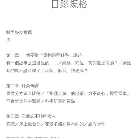
目錄規格
醫界好友推薦
序
第一章 一切要從「貨物崇拜科學」說起
有一個故事是這麼說的……／經絡、穴位，真的還是假的？／索性
我們就不談科學了／巫師、麻瓜、神經病？
第二章 針灸奇譚
骨度分寸黃金比例／「飛經走氣」的啟蒙／力不從心，螳臂當車／
不會針灸的中醫師／科學研究的盲點
第三章 三個忘不掉的女人
初戀／床上最合的／花最多錢卻得不到的／處方附件