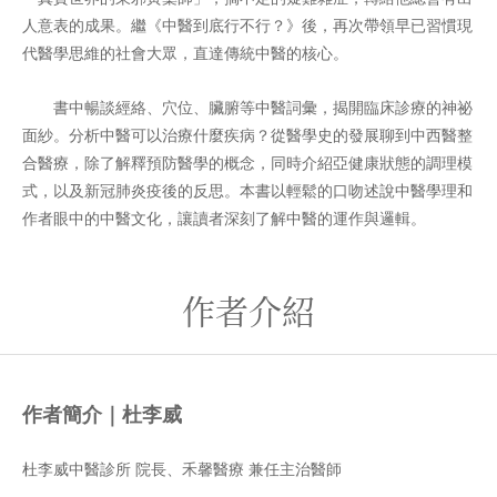
人意表的成果。繼《中醫到底行不行？》後，再次帶領早已習慣現
代醫學思維的社會大眾，直達傳統中醫的核心。
書中暢談經絡、穴位、臟腑等中醫詞彙，揭開臨床診療的神祕
面紗。分析中醫可以治療什麼疾病？從醫學史的發展聊到中西醫整
合醫療，除了解釋預防醫學的概念，同時介紹亞健康狀態的調理模
式，以及新冠肺炎疫後的反思。本書以輕鬆的口吻述說中醫學理和
作者眼中的中醫文化，讓讀者深刻了解中醫的運作與邏輯。
作者介紹
作者簡介｜杜李威
杜李威中醫診所 院長、禾馨醫療 兼任主治醫師