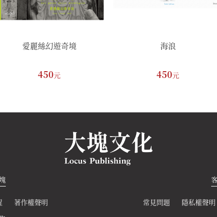
愛麗絲幻遊奇境
海浪
450
450
元
元
塊
程
著作權聲明
常見問題
隱私權聲明