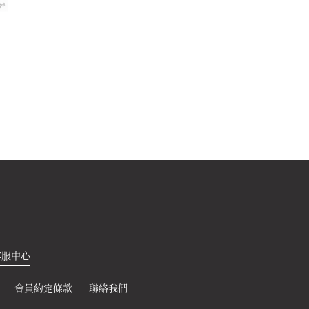
愛麗絲幻遊奇境
海浪
450
450
元
元
客服中心
會員約定條款
聯絡我們