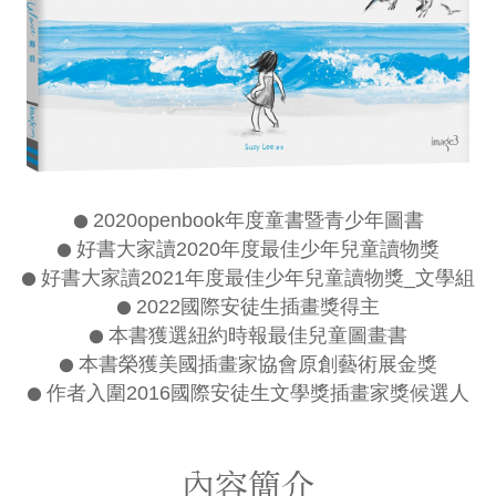
●
2020openbook年度童書暨青少年圖書
●
好書大家讀2020年度最佳少年兒童讀物獎
●
好書大家讀2021年度最佳少年兒童讀物獎_文學組
●
2022國際安徒生插畫獎得主
●
本書獲選紐約時報最佳兒童圖畫書
●
本書榮獲美國插畫家協會原創藝術展金獎
●
作者入圍2016國際安徒生文學獎插畫家獎候選人
內容簡介