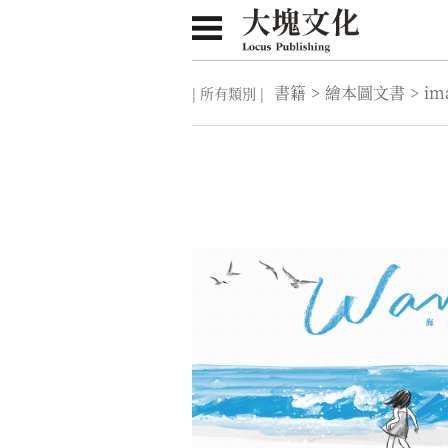
書籍
>
繪本圖文書
>
im
| 所有類別 |