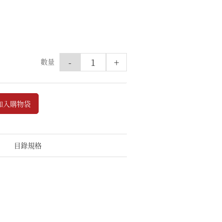
-
+
數量
加入購物袋
目錄規格