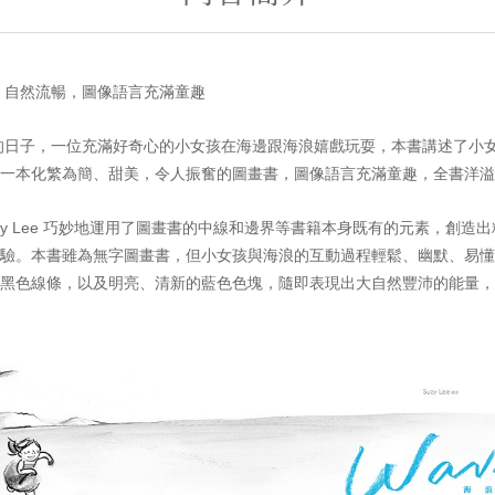
、自然流暢，圖像語言充滿童趣
子，一位充滿好奇心的小女孩在海邊跟海浪嬉戲玩耍，本書講述了小女
一本化繁為簡、甜美，令人振奮的圖畫書，圖像語言充滿童趣，全書洋溢
y Lee 巧妙地運用了圖畫書的中線和邊界等書籍本身既有的元素，創造
驗。本書雖為無字圖畫書，但小女孩與海浪的互動過程輕鬆、幽默、易懂
黑色線條，以及明亮、清新的藍色色塊，隨即表現出大自然豐沛的能量，