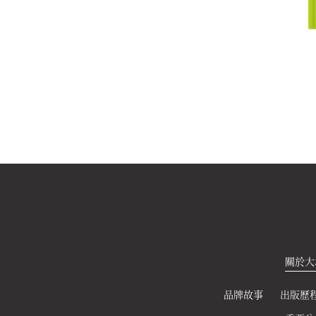
愛麗絲幻遊奇境
海浪
450
450
元
元
關於大
品牌故事
出版歷