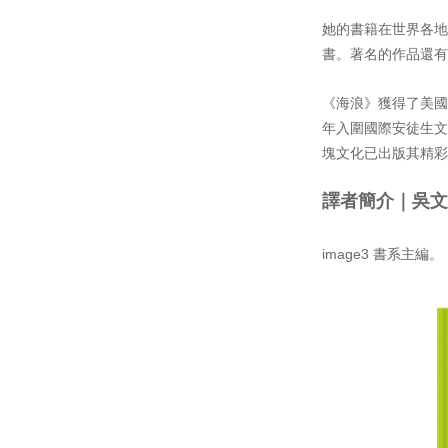
她的書籍在世界各地出
書。著名的作品還有《海浪
《海浪》獲得了美國
年入圍國際安徒生文學獎插畫家獎
塊文化已出版其精
譯者簡介｜
吳
image3 書系主編。