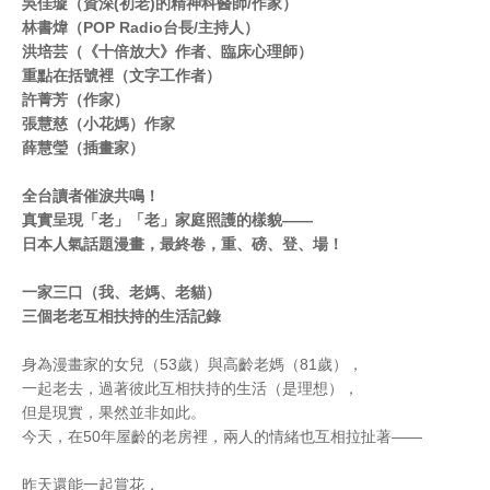
吳佳璇（資深(初老)的精神科醫師/作家）
林書煒（POP Radio台長/主持人）
洪培芸（《十倍放大》作者、臨床心理師）
重點在括號裡（文字工作者）
許菁芳（作家）
張慧慈（小花媽）作家
薛慧瑩（插畫家）
全台讀者催淚共鳴！
真實呈現「老」「老」家庭照護的樣貌——
日本人氣話題漫畫，最終卷，重、磅、登、場！
一家三口（我、老媽、老貓）
三個老老互相扶持的生活記錄
身為漫畫家的女兒（53歲）與高齡老媽（81歲），
一起老去，過著彼此互相扶持的生活（是理想），
但是現實，果然並非如此。
今天，在50年屋齡的老房裡，兩人的情緒也互相拉扯著——
昨天還能一起賞花，