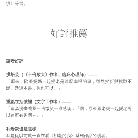
慣》等書。
好評推薦
讀者好評
洪培芸（《十倍放大》作者、臨床心理師）——
「原來，陪著媽媽一起變老是這麼幸福的事，雖然挫折與挑戰不
斷。透過本書，你也可以。」
重點在括號裡（文字工作者）——
「這套漫畫讓我一邊微笑一邊感嘆：『啊，原來跟老媽一起變老可
以這麼有趣啊～』」
我母親也是這樣
我是從以前就一直在看《初老的我》系列作品的讀者。