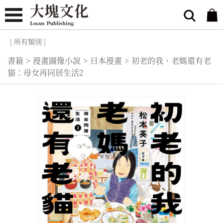
| 所有類別 |
書籍
>
漫畫圖像小說
>
日本漫畫
>
初老的我、老媽還有老
貓：母女再同居生活2