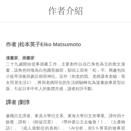
作者介紹
作者 |松本英子Eiko Matsumoto
漫畫家、插畫家
二十九歲開始從事插畫工作，主要創作以自己角色為主的散文漫
畫，該角色特徵為白色圓形臉部，額頭上寫有「松」字。興趣包括
小提琴演奏與參訪稻荷神社。近作《初老的我、老媽還有老貓：母
女同居生活1》，將與老媽同住的生活經驗轉化為漫畫故事原型出
版，引起日本中年人的集體共感，讀者好評不斷。
譯者 |劉淳
兼職日文譯者。東吳大學日文系、東海大學日文所畢業。譯作四十
餘冊，譯有：《師徒百景》、《帶外婆公主去倫敦！》、《土產物
語》、《成人過動症的真相》、《AI分析，前5％菁英的做事習