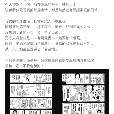
今天卻為了一個「放在桌緣的杯子」吵翻天！
這種看似電視劇的華麗劇情，卻是無數老老照護家庭的日常。
母女的同居生活，真實到讓人不敢直視：
同居來到第三年，「好不容易」磨合，找到相處的方式，
沒想到，新的不合「又」冒了出來。
更令人震驚的是——老媽竟提出：她要拍「遺照」！
同時，老媽的記憶力持續惡化，身體的狀況也起伏不定，
某一天，她甚至說要去「看墓地」⋯⋯
不只是漫畫，而是每一個家庭最終都需要面對的真實現場！
最後一卷，不看會後悔！