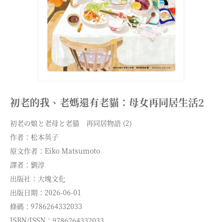
初老的我、老媽還有老貓：母女再同居生活2
初老の娘と老母と老猫 再同居物語 (2)
作者：松本英子
原文作者：Eiko Matsumoto
譯者：劉淳
出版社：大塊文化
出版日期：2026-06-01
條碼：9786264332033
ISBN/ISSN：9786264332033