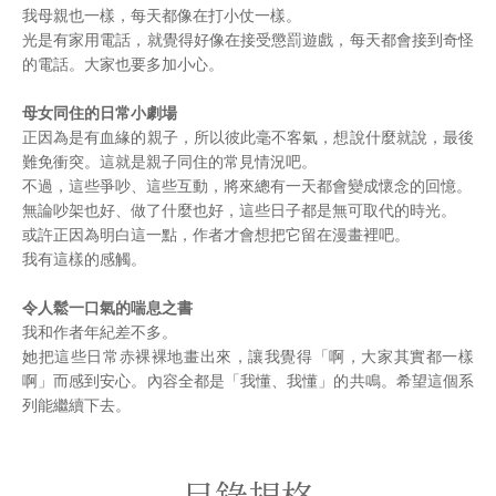
我母親也一樣，每天都像在打小仗一樣。
光是有家用電話，就覺得好像在接受懲罰遊戲，每天都會接到奇怪
的電話。大家也要多加小心。
母女同住的日常小劇場
正因為是有血緣的親子，所以彼此毫不客氣，想說什麼就說，最後
難免衝突。這就是親子同住的常見情況吧。
不過，這些爭吵、這些互動，將來總有一天都會變成懷念的回憶。
無論吵架也好、做了什麼也好，這些日子都是無可取代的時光。
或許正因為明白這一點，作者才會想把它留在漫畫裡吧。
我有這樣的感觸。
令人鬆一口氣的喘息之書
我和作者年紀差不多。
她把這些日常赤裸裸地畫出來，讓我覺得「啊，大家其實都一樣
啊」而感到安心。內容全都是「我懂、我懂」的共鳴。希望這個系
列能繼續下去。
目錄規格