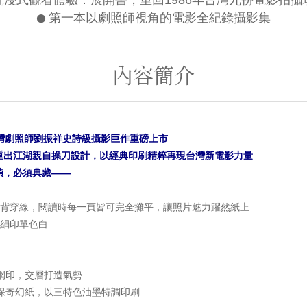
沉浸式觀看體驗：展開書，重回1986年台灣九份電影拍攝
●
第一本以劇照師視角的電影全紀錄攝影集
內容簡介
台灣劇照師劉振祥史詩級攝影巨作重磅上市
重出江湖親自操刀設計，以經典印刷精粹再現台灣新電影力量
禎，必須典藏——
背穿線，閱讀時每一頁皆可完全攤平，讓照片魅力躍然紙上
絹印單色白
網印，交層打造氣勢
保奇幻紙，以三特色油墨特調印刷