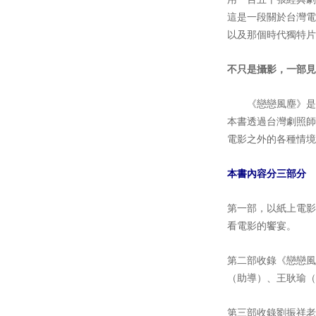
這是一段關於台灣電
以及那個時代獨特片
不只是攝影，一部見
《戀戀風塵》是台
本書透過台灣劇照師
電影之外的各種情境
本書內容分三部分
第一部，以紙上電影
看電影的饗宴。
第二部收錄《戀戀風
（助導）、王耿瑜（
第三部收錄劉振祥老