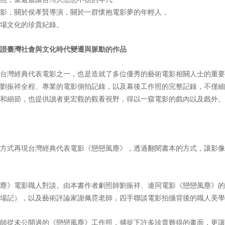
影，關於侯孝賢導演，關於一群懷抱電影夢的年輕人，
場文化的珍貴紀錄。
證臺灣社會與文化時代變遷與脈動的作品
灣經典代表電影之一，也是造就了多位優秀的藝術電影相關人士的重要
劉振祥全程、專業的電影側拍記錄，以及幕後工作照的完整記錄，不僅細
和細節，也提供讀者更宏觀的觀看視野，得以一窺電影的戲內以及戲外。
方式再現台灣經典代表電影《戀戀風塵》，透過翻閱書本的方式，讓影像
塵》電影職人對談。由本書作者劇照師劉振祥、連同電影《戀戀風塵》的
場記），以及藝術評論家謝佩霓老師，四手聯談電影拍攝背後的職人美學
師從未公開過的《戀戀風塵》工作照，捕捉下許多珍貴難得的畫面，更讓