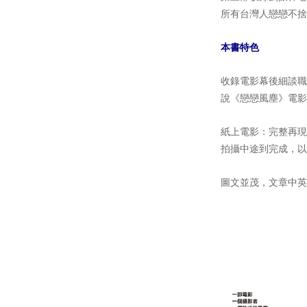
所有台灣人戀戀不捨
本書特色
收錄電影幕後細談職
說《戀戀風塵》電影
紙上電影：完整再現
拍攝中途到完成，以
圖文並茂，文章中英