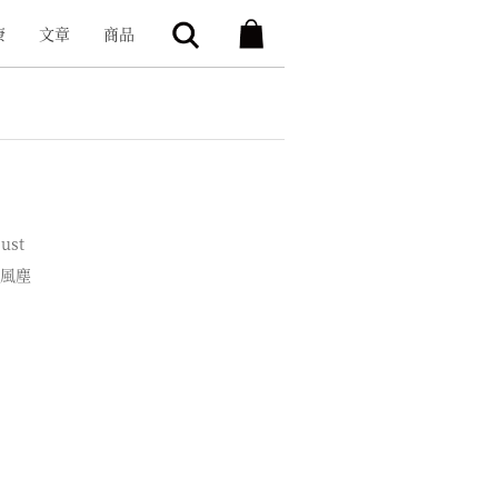
康
文章
商品
Dust
風塵