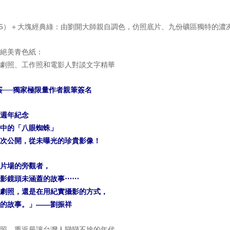
515）＋大塊經典綠：由劉開大師親自調色，仿照底片、九份礦區獨特的濃
絕美青色紙：
劇照、工作照和電影人對談文字精華
簽──獨家極限量作者親筆簽名
週年紀念
中的「八眼蜘蛛」
次公開，從未曝光的珍貴影像！
片場的旁觀者，
影鏡頭未涵蓋的故事⋯⋯
劇照，還是在用紀實攝影的方式，
的故事。」——劉振祥
照，重返最讓台灣人戀戀不捨的年代