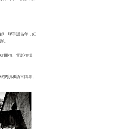
師，聯手話當年，細
影。
從開拍、電影拍攝、
破閱讀和語言國界。