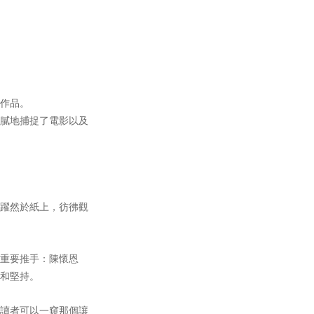
作品。
膩地捕捉了電影以及
躍然於紙上，彷彿觀
重要推手：陳懷恩
和堅持。
讀者可以一窺那個讓