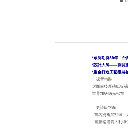
●
*眾所期待39年！
*設計大師——劉開
*重金打造工藝級裝
・裸背精裝：
封面前後厚磅紙板裸
書背加裱絲光棉布，
・史詩級封面：
書名燙霧黑打凹、
書腰精選義大利環