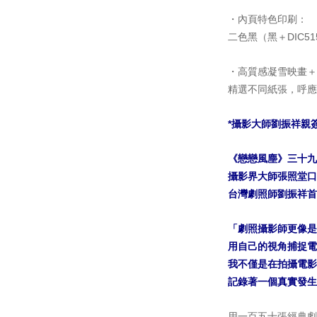
・內頁特色印刷：
二色黑（黑＋DIC
・高質感凝雪映畫＋
精選不同紙張，呼應
*攝影大師劉振祥親
《戀戀風塵》三十九
攝影界大師張照堂口
台灣劇照師劉振祥首
「劇照攝影師更像是
用自己的視角捕捉電
我不僅是在拍攝電影
記錄著一個真實發生
用一百五十張經典劇