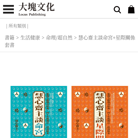
| 所有類別 |
書籍
>
生活健康
>
命理/超自然
>
慧心齋主談命宮+星際關係
套書