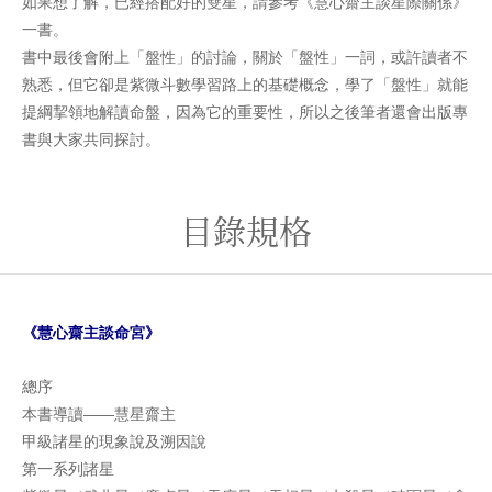
如果想了解，已經搭配好的雙星，請參考《慧心齋主談星際關係》
一書。
書中最後會附上「盤性」的討論，關於「盤性」一詞，或許讀者不
熟悉，但它卻是紫微斗數學習路上的基礎概念，學了「盤性」就能
提綱挈領地解讀命盤，因為它的重要性，所以之後筆者還會出版專
書與大家共同探討。
目錄規格
《慧心齋主談命宮》
總序
本書導讀——慧星齋主
甲級諸星的現象說及溯因說
第一系列諸星