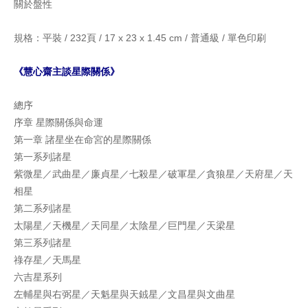
關於盤性
規格：平裝 / 232頁 / 17 x 23 x 1.45 cm / 普通級 / 單色印刷
《慧心齋主談星際關係》
總序
序章 星際關係與命運
第一章 諸星坐在命宮的星際關係
第一系列諸星
紫微星／武曲星／廉貞星／七殺星／破軍星／貪狼星／天府星／天
相星
第二系列諸星
太陽星／天機星／天同星／太陰星／巨門星／天梁星
第三系列諸星
祿存星／天馬星
六吉星系列
左輔星與右弼星／天魁星與天銊星／文昌星與文曲星