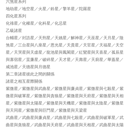
六煞星系列
地劫星／地空星／火星／鈴星／擎羊星／陀羅星
四化星系列
化祿星／化權星／化科星／化忌星
乙級諸星
台輔星／封誥星／天刑星／天姚星／解神星／天巫星／天月星／陰
煞星／三台星與八座星／恩光星／天貴星／天官星／天福星／天空
星／天哭星與天虛星／龍池星與鳳閣星／紅鸞星與天喜星／孤辰星
與寡宿星／蜚廉星／破碎星／天才星／天壽星／天廚星／華蓋星／
咸池星／天德星與月德星
第二章諸星彼此之間的關係
諸星之相互星際關係
紫微星／紫微星與武曲星／紫微星與廉貞星／紫微星與七殺星／紫
微星與破軍星／紫微星與貪狼星／紫微星與天府星／紫微星與天相
星／紫微星與太陽星／紫微星與天機星／紫微星與太陰星／紫微星
與天同星／紫微星與巨門星／紫微星與天梁星
武曲星／武曲星與廉貞星／武曲星與七殺星／武曲星與破軍星／武
曲星與貪狼星／武曲星與天府星／武曲星與天相星／武曲星與太陽