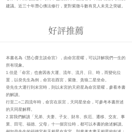
建議。近三十年潛心佛法修行，更對紫微斗數有見人未見之突破。
好評推薦
本書名為《慧心齋主談命宮》，由命宮星曜，可以詳解我們一生的
所有現象。
1.但是「命宮」也會因各大運、流年、流月、日、時，而變化位
置，以癸先生為例，命宮在酉宮，紫微、貪狼二星坐命。
癸先生大運行到未宮時，則以未宮的天府星為命宮星曜，參看本書
的解讀。
行至二○二四流年時，命宮在辰宮，天同星坐命，可參考本書所述
的天同星解釋。
2.當我們解讀「兄弟、夫妻、子女、財帛、疾厄、遷移、交友、事
業、田宅、福德、父母」十一個宮位時，都可以本書的敘述解讀。
例如癸先生的福德宮有天相星在亥宮，則參考本書天相星的敍述；