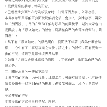
本書之所以列出負面內在現象，以及負面外在現象，主要目的是：
1.提供覺察的參考，轉為正念。
2.已經產生負面外在行為或現象時，知道原因所在，立即改善。
本書在每顆星曜的正負面狀況解讀之後，會加入一則小故事，再附
加「溯因說」，目的在幫助了解每顆星的前因後果，期許大家也由
溯因說，有「原來如此」的體會，對調整自己的命運有所幫助，因
而產生：
1.當下有「原來如此」的幡然明白，從而放下執著（我為什麼會這
樣），心中有了「喜怒哀樂之未發，謂之中」的體悟，而有更進一
步的空間。這幾乎是最佳境界及結果。
2.知道「之所以會變成這樣的原因」，了解自己，進而為自己的命
運加分。
二、關於本書的一些補充說明：
本書所有的正負、內外現象，純屬參考，可能有所遺漏，也可能使
讀者於條例中找不到自己的現象，但皆儘可能以「核心」意義呈
現。
至於雙星的搭配：
本書提供的方式是自行搭配、理解。