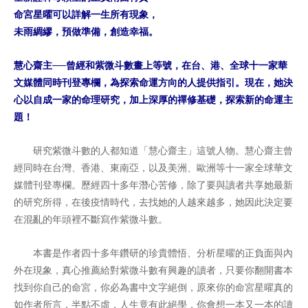
命宮星曜可以詳解一生所有現象，
未雨綢繆，預做準備，創造幸福。
慧心齋主──曾經和紫微斗數畫上等號，在台、港、全球十一家華
文媒體同時刊登專欄，為探索命運方向的人提供指引。現在，她決
心以自成一家的命理研究，加上深厚的禪修基礎，探索新的命運主
題！
研究紫微斗數的人都知道「慧心齋主」這號人物。慧心齋主曾
經同時在台灣、香港、東南亞，以及美洲、歐洲等十一家全球華文
媒體刊登專欄。歷經四十多年潛心苦修，除了要與讀者共享她最新
的研究所得，在後疫情時代，去找她的人越來越多，她因此決定要
在混亂的年頭裡不斷寫作紫微斗數。
本書是作者四十多年鑽研的珍貴體悟、分析星曜的正負面與內
外在現象，真心推薦給對紫微斗數有興趣的讀者，只要你翻開書本
找到你自己的命宮，你必為書中文字絕倒，原來你的命宮星曜真的
如作者所言，半點不虛，人生竟有此絕學，你會想一本又一本的讀