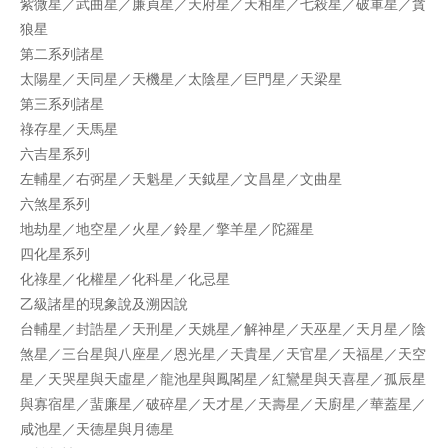
紫微星／武曲星／廉貞星／天府星／天相星／七殺星／破軍星／貪
狼星
第二系列諸星
太陽星／天同星／天機星／太陰星／巨門星／天梁星
第三系列諸星
祿存星／天馬星
六吉星系列
左輔星／右弼星／天魁星／天鉞星／文昌星／文曲星
六煞星系列
地劫星／地空星／火星／鈴星／擎羊星／陀羅星
四化星系列
化祿星／化權星／化科星／化忌星
乙級諸星的現象說及溯因說
台輔星／封誥星／天刑星／天姚星／解神星／天巫星／天月星／陰
煞星／三台星與八座星／恩光星／天貴星／天官星／天福星／天空
星／天哭星與天虛星／龍池星與鳳閣星／紅鸞星與天喜星／孤辰星
與寡宿星／蜚廉星／破碎星／天才星／天壽星／天廚星／華蓋星／
咸池星／天德星與月德星