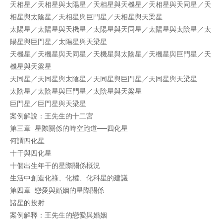
天相星／天相星與太陽星／天相星與天機星／天相星與天同星／天
相星與太陰星／天相星與巨門星／天相星與天梁星
太陽星／太陽星與天機星／太陽星與天同星／太陽星與太陰星／太
陽星與巨門星／太陽星與天梁星
天機星／天機星與天同星／天機星與太陰星／天機星與巨門星／天
機星與天梁星
天同星／天同星與太陰星／天同星與巨門星／天同星與天梁星
太陰星／太陰星與巨門星／太陰星與天梁星
巨門星／巨門星與天梁星
案例解說：王先生的十二宮
第三章 星際關係的時空跑道──四化星
何謂四化星
十干與四化星
十個出生年干的星際關係概況
生活中創造化祿、化權、化科星的建議
第四章 戀愛與婚姻的星際關係
諸星的投射
案例解釋：王先生的戀愛與婚姻