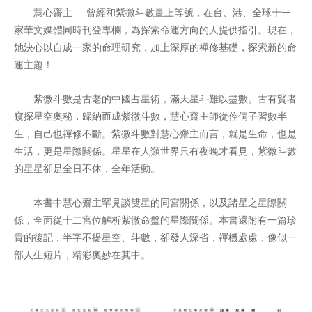
慧心齋主──曾經和紫微斗數畫上等號，在台、港、全球十一
家華文媒體同時刊登專欄，為探索命運方向的人提供指引。現在，
她決心以自成一家的命理研究，加上深厚的禪修基礎，探索新的命
運主題！
紫微斗數是古老的中國占星術，滿天星斗難以盡數。古有賢者
窺探星空奧秘，歸納而成紫微斗數，慧心齋主師從倥侗子習數半
生，自己也禪修不斷。紫微斗數對慧心齋主而言，就是生命，也是
生活，更是星際關係。星星在人類世界只有夜晚才看見，紫微斗數
的星星卻是全日不休，全年活動。
本書中慧心齋主罕見談雙星的同宮關係，以及諸星之星際關
係，全面從十二宮位解析紫微命盤的星際關係。本書還附有一篇珍
貴的後記，半字不提星空、斗數，卻發人深省，禪機處處，像似一
部人生短片，精彩奧妙在其中。