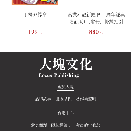
係
手機來算命
紫微斗數新銓 四十周年經典
增訂版+（附冊）修練指引
手冊
199
880
元
元
關於大塊
品牌故事
出版歷程
著作權聲明
客服中心
常見問題
隱私權聲明
會員約定條款